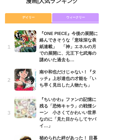
漫画
|
人気ランキング
デイリー
ウィークリー
『ONE PIECE』今後の展開に
舞
絡んできそうな「意味深な表
編
紙連載」 「神」エネルの月
禁
での展開に、元王下七武海の
「
謎めいた過去も…
連
南や和也だけじゃない！『タ
『O
ッチ』上杉達也の才能を「い
絡
ち早く見出した人物たち」
紙
で
謎
『ちいかわ』ファンの記憶に
残る「恐怖キャラ」の戦慄シ
令
ーン 小さくてかわいい世界
た!
なのに「見た目からしてヤバ
前
イ…」
ト
ド
秘められた絆があった！ 目暮