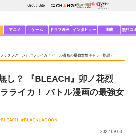
Group Site
アニメ
ゲーム
ドラマ映画
インタビュー
連載
無料コ
『ブラックラグーン』バラライカ！ バトル漫画の最強女性キャラ（概要）
し？ 『BLEACH』卯ノ花烈
ラライカ！ バトル漫画の最強女
#BLEACH
#BLACKLAGOON
2022.09.03