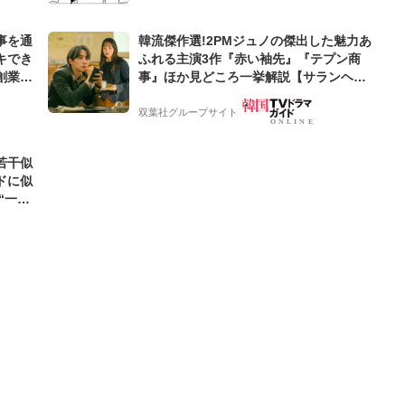
事を通
韓流傑作選!2PMジュノの傑出した魅力あ
キでき
ふれる主演3作『赤い袖先』『テプン商
創業来
事』ほか見どころ一挙解説【サランヘジ
ケティン
ョ韓ドラ】
双葉社グループサイト
若干似
ドに似
“一人
元気を