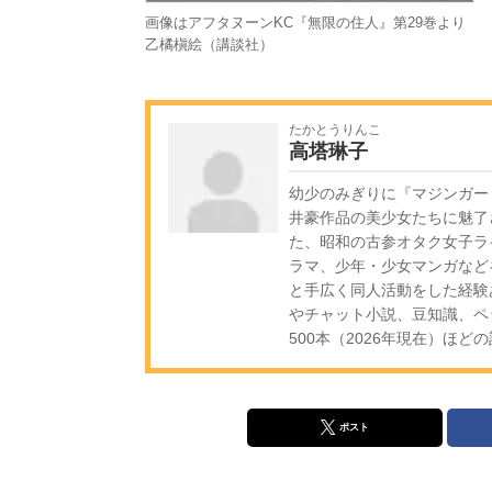
画像はアフタヌーンKC『無限の住人』第29巻より
乙橘槇絵（講談社）
たかとうりんこ
高塔琳子
幼少のみぎりに『マジンガー
井豪作品の美少女たちに魅了
た、昭和の古参オタク女子ラ
ラマ、少年・少女マンガなど
と手広く同人活動をした経験
やチャット小説、豆知識、ペ
500本（2026年現在）ほ
ポスト