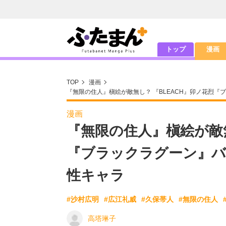
トップ
漫画
TOP
漫画
『無限の住人』槇絵が敵無し？ 『BLEACH』卯ノ花烈
漫画
『無限の住人』槇絵が敵無
『ブラックラグーン』バ
性キャラ
#沙村広明
#広江礼威
#久保帯人
#無限の住人
高塔琳子