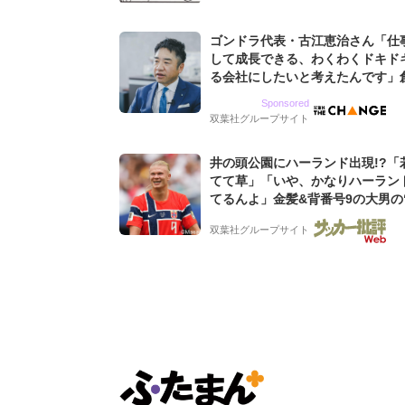
ゴンドラ代表・古江恵治さん「仕
して成長できる、わくわくドキド
る会社にしたいと考えたんです」
9期増収&増益を続けるWebマー
Sponsored
グ会社のアイデンティティ
双葉社グループサイト
井の頭公園にハーランド出現!?「
てて草」「いや、かなりハーラン
てるんよ」金髪&背番号9の大男の
バイキング・ロー”映像が話題!「
双葉社グループサイト
もらった」