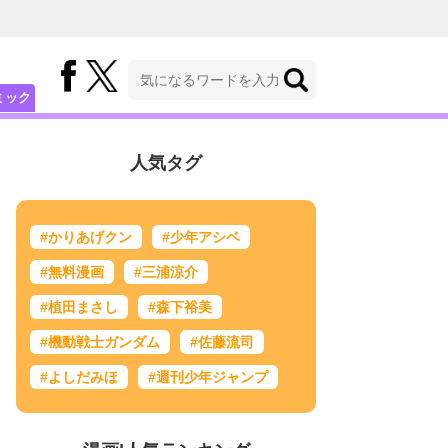
ミック
人気タグ
#かりあげクン
#少年アシベ
#無料漫画
#三浦涼介
#植田まさし
#森下裕美
#機動戦士ガンダム
#佐藤流司
#よしだみほ
#週刊少年ジャンプ