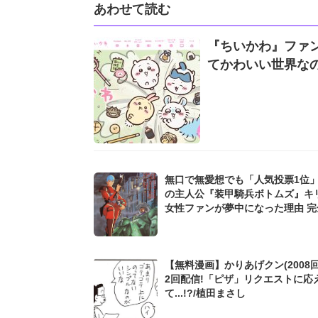
あわせて読む
『ちいかわ』ファ
てかわいい世界なの
無口で無愛想でも「人気投票1位」.
の主人公『装甲騎兵ボトムズ』キ
女性ファンが夢中になった理由 完
『灰色の魔女』で再脚光【昭和オ
燃え尽きない】
【無料漫画】かりあげクン(2008回
2回配信!「ピザ」リクエストに応
て...!?/植田まさし