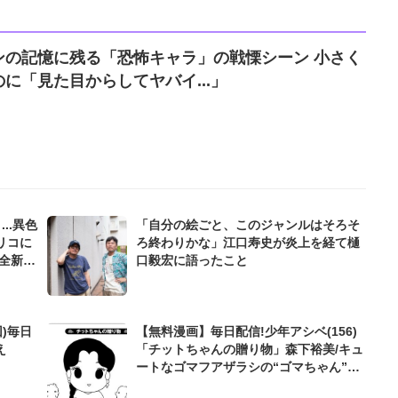
ンの記憶に残る「恐怖キャラ」の戦慄シーン 小さく
に「見た目からしてヤバイ...」
..異色
「自分の絵ごと、このジャンルはそろそ
リコに
ろ終わりかな」江口寿史が炎上を経て樋
全新作
口毅宏に語ったこと
タクは
)毎日
【無料漫画】毎日配信!少年アシベ(156)
え
「チットちゃんの贈り物」森下裕美/キュ
ートなゴマフアザラシの“ゴマちゃん”を
めぐる名作ギャグ4コマ