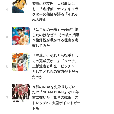
警部に妃英理、大和敢助に
南
も…『名探偵コナン』キャラ
ッ
クターの傷跡が語る「それぞ
ち
れの理由」
『はじめの一歩』一歩が引退
『
したのはなぜ？ その後の活動
残
＆復帰説が囁かれる理由を考
ー
察してみた
な
イ
「球速か、それとも投手とし
ての完成度か…」『タッチ』
『
上杉達也と和也、ピッチャー
に
としてどちらの実力が上だっ
も
たのか
を
役
令和のNBAを先取りしてい
た!?『SLAM DUNK』が30年
ア
前に描いた「驚きの戦術」ス
ー
トレッチ5に大型ポイントガー
場
ドも…
ァ