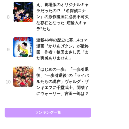
え、劇場版のオリジナルキャ
努
ラだったの!? 『名探偵コナ
ジ
ン』の原作漫画に必要不可欠
鬼
な存在となった“逆輸入キャ
の
ラ”たち
怖
連載46年の歴史に幕…4コマ
代
漫画『かりあげクン』が最終
加
回 作者・植田まさし氏「ま
思
だ実感ありません」
「
『はじめの一歩』「一歩引退
て
後」“一歩引退後”の「ライバ
上
ルたちの現在」ヴォルグ・ザ
と
ンギエフに千堂武士、間柴了
た
にウォーリー、宮田一郎は？
ラン
ランキング一覧