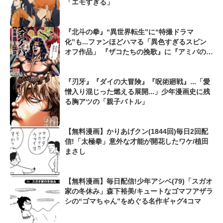
「エモすぎる」
『北斗の拳』“異世界転生”に“特撮ドラマ
化”も...ファンほどハマる「異色すぎるスピン
オフ作品」 『ザコたちの挽歌』に『アミバの異
世界覇王伝説』、『世紀末ドラマ撮影伝』も...
『刃牙』『ダイの大冒険』『呪術廻戦』...「愛
憎入り混じった燃える展開...」少年漫画史に残
る胸アツの「親子バトル」
【無料漫画】かりあげクン(1844回)毎日2回配
信!「太極拳」意外な才能が開花したワケ/植田
まさし
【無料漫画】毎日配信!少年アシベ(79)「スガオ
家の冬休み」森下裕美/キュートなゴマフアザラ
シの“ゴマちゃん”をめぐる名作ギャグ4コマ