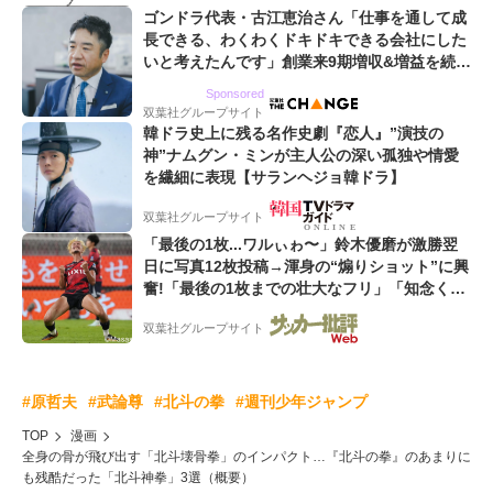
ゴンドラ代表・古江恵治さん「仕事を通して成
長できる、わくわくドキドキできる会社にした
いと考えたんです」創業来9期増収&増益を続け
るWebマーケティング会社のアイデンティティ
Sponsored
双葉社グループサイト
韓ドラ史上に残る名作史劇『恋人』”演技の
神”ナムグン・ミンが主人公の深い孤独や情愛
を繊細に表現【サランヘジョ韓ドラ】
双葉社グループサイト
「最後の1枚...ワルぃゎ〜」鈴木優磨が激勝翌
日に写真12枚投稿→渾身の“煽りショット”に興
奮!「最後の1枚までの壮大なフリ」「知念くん
のことどんだけ好きなんよw」
双葉社グループサイト
#原哲夫
#武論尊
#北斗の拳
#週刊少年ジャンプ
TOP
漫画
全身の骨が飛び出す「北斗壊骨拳」のインパクト…『北斗の拳』のあまりに
も残酷だった「北斗神拳」3選（概要）