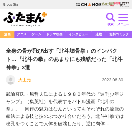
Group Site
検索
メニュー
漫画
アニメ
ゲーム
ドラマ映画
インタビュー
連載
無料コミック
全身の骨が飛び出す「北斗壊骨拳」のインパク
ト…『北斗の拳』のあまりにも残酷だった「北斗
神拳」3選
大山元
2022.08.30
武論尊氏・原哲夫氏による１９８０年代の『週刊少年ジ
ャンプ』（集英社）を代表するバトル漫画『北斗の
拳』。 同作の魅力はなんといってもそれぞれの流派の
拳法による技と技のぶつかり合いだろう。北斗神拳では
秘孔をつくことで人体を破壊したり、逆に肉体…