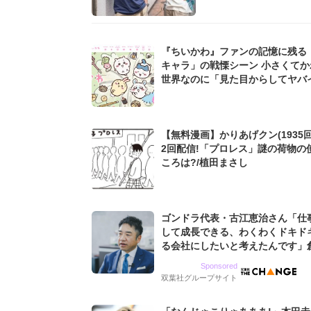
『ちいかわ』ファンの記憶に残る
キャラ」の戦慄シーン 小さくてか
世界なのに「見た目からしてヤバイ.
【無料漫画】かりあげクン(1935回
2回配信!「プロレス」謎の荷物の
ころは?/植田まさし
ゴンドラ代表・古江恵治さん「仕
して成長できる、わくわくドキド
る会社にしたいと考えたんです」
9期増収&増益を続けるWebマー
Sponsored
グ会社のアイデンティティ
双葉社グループサイト