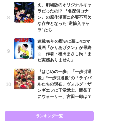
え、劇場版のオリジナルキャ
努
ラだったの!? 『名探偵コナ
ジ
ン』の原作漫画に必要不可欠
鬼
な存在となった“逆輸入キャ
の
ラ”たち
怖
連載46年の歴史に幕…4コマ
代
漫画『かりあげクン』が最終
加
回 作者・植田まさし氏「ま
思
だ実感ありません」
「
『はじめの一歩』「一歩引退
て
後」“一歩引退後”の「ライバ
上
ルたちの現在」ヴォルグ・ザ
と
ンギエフに千堂武士、間柴了
た
にウォーリー、宮田一郎は？
ラン
ランキング一覧