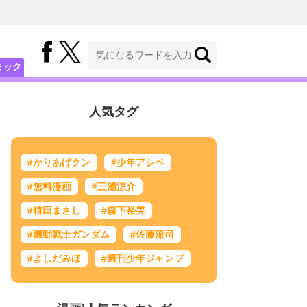
ミック
人気タグ
#かりあげクン
#少年アシベ
#無料漫画
#三浦涼介
#植田まさし
#森下裕美
#機動戦士ガンダム
#佐藤流司
#よしだみほ
#週刊少年ジャンプ