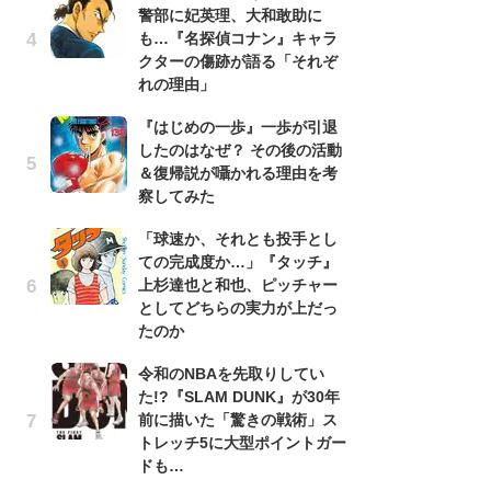
警部に妃英理、大和敢助に
南
も…『名探偵コナン』キャラ
ッ
クターの傷跡が語る「それぞ
ち
れの理由」
『はじめの一歩』一歩が引退
『
したのはなぜ？ その後の活動
残
＆復帰説が囁かれる理由を考
ー
察してみた
な
イ
「球速か、それとも投手とし
ての完成度か…」『タッチ』
『
上杉達也と和也、ピッチャー
に
としてどちらの実力が上だっ
も
たのか
を
役
令和のNBAを先取りしてい
た!?『SLAM DUNK』が30年
ア
前に描いた「驚きの戦術」ス
ー
トレッチ5に大型ポイントガー
場
ドも…
ァ