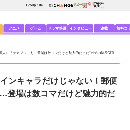
Group Site
アニメ
ゲーム
ドラマ映画
インタビュー
連載
無料コ
人に「デカブツ」も…登場は数コマだけど魅力的だった“ガチの脇役”3選
メインキャラだけじゃない！郵便
…登場は数コマだけど魅力的だ