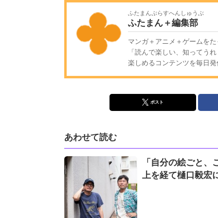
ふたまんぷらすへんしゅうぶ
ふたまん＋編集部
マンガ＋アニメ＋ゲームをた
「読んで楽しい、知ってうれ
楽しめるコンテンツを毎日発信!
ポスト
あわせて読む
「自分の絵ごと、
上を経て樋口毅宏