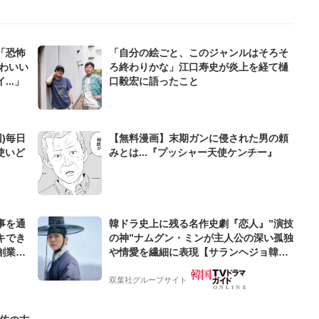
「恐怖
「自分の絵ごと、このジャンルはそろそ
わいい
ろ終わりかな」江口寿史が炎上を経て樋
..」
口毅宏に語ったこと
)毎日
【無料漫画】末期ガンに侵された男の頼
使いど
みとは...『プッシャー天使ケンチー』
事を通
韓ドラ史上に残る名作史劇『恋人』”演技
キでき
の神”ナムグン・ミンが主人公の深い孤独
創業来
や情愛を繊細に表現【サランヘジョ韓ド
ケティン
ラ】
双葉社グループサイト