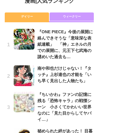
漫画
|
人気ランキング
デイリー
ウィークリー
『ONE PIECE』今後の展開に
舞
絡んできそうな「意味深な表
編
紙連載」 「神」エネルの月
禁
での展開に、元王下七武海の
「
謎めいた過去も…
連
南や和也だけじゃない！『タ
『O
ッチ』上杉達也の才能を「い
絡
ち早く見出した人物たち」
紙
で
謎
『ちいかわ』ファンの記憶に
残る「恐怖キャラ」の戦慄シ
令
ーン 小さくてかわいい世界
た!
なのに「見た目からしてヤバ
前
イ…」
ト
ド
秘められた絆があった！ 目暮