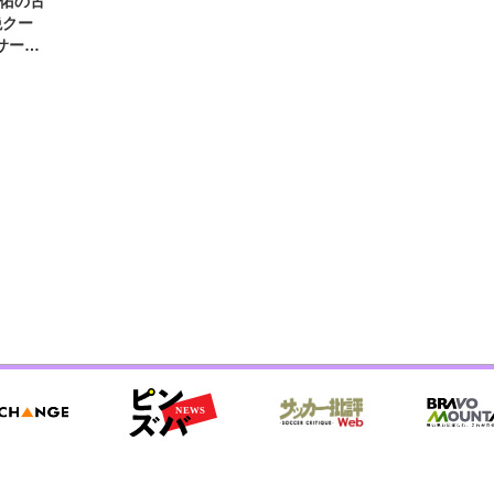
圭佑の古
絶クー
サード
わ」