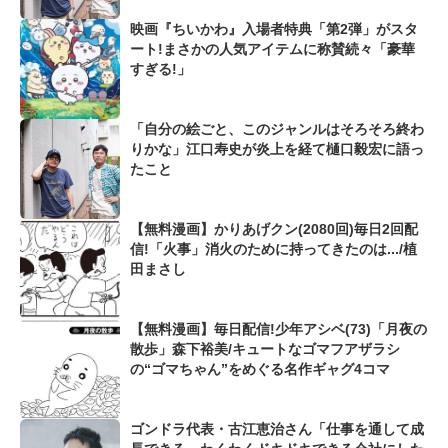
映画『ちいかわ』入場者特典「第2弾」がスタ
ート!まさかの人気アイテムに称賛続々「豪華
すぎる!」
「自分の絵ごと、このジャンルはそろそろ終わ
りかな」江口寿史が炎上を経て樋口毅宏に語っ
たこと
【無料漫画】かりあげクン(2080回)毎日2回配
信!「火事」消火のために持ってきたのは.../植
田まさし
【無料漫画】毎日配信!少年アシベ(73)「月夜の
散歩」森下裕美/キュートなゴマフアザラシ
の“ゴマちゃん”をめぐる名作ギャグ4コマ
ゴンドラ代表・古江恵治さん「仕事を通して成