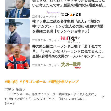
長できる、わくわくドキドキできる会社にした
いと考えたんです」創業来9期増収&増益を続け
るWebマーケティング会社のアイデンティティ
Sponsored
双葉社グループサイト
韓ドラ史上に残る名作史劇『恋人』”演技の
神”ナムグン・ミンが主人公の深い孤独や情愛
を繊細に表現【サランヘジョ韓ドラ】
双葉社グループサイト
井の頭公園にハーランド出現!?「若干似てて
草」「いや、かなりハーランドに似てるんよ」
金髪&背番号9の大男の“一人バイキング・ロ
ー”映像が話題!「元気をもらった」
双葉社グループサイト
#鳥山明
#ドラゴンボール
#週刊少年ジャンプ
TOP
漫画
『ドラゴンボール』孫悟空にベジータ…戦闘種族・サイヤ人を夫にし
た“妻たちの苦労”「こんな夫はイヤ!?」「頼もしいからOK？」
3ページ