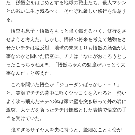
た、孫悟空をはじめとする地球の戦士たち。殺人マシン
との戦いに生き残るべく、それぞれ厳しい修行を決意す
る。
悟空も息子・悟飯をもっと強く鍛えるべく、修行をさ
せようと考えた。しかし、悟飯の将来を考えて勉強をさ
せたいチチは猛反対。地球の未来よりも悟飯の勉強が大
事なのかと聞いた悟空に、チチは「なにがおころうとし
ったこっちゃねえ!!!」「悟飯ちゃんの勉強がいっとう大
事なんだ」と答えた。
これを聞いた悟空が「ジョーダンばっかし～～！」
と、笑顔でチチの背中に軽くツッコミを入れると、勢い
よく吹っ飛んだチチの体は家の壁を突き破って外の岩に
激突。大ケガを負ったチチは憮然とした表情で悟空の手
当を受けていた。
強すぎるサイヤ人を夫に持つと、些細なことも命が