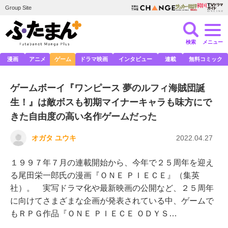
Group Site
検索
メニュー
漫画
アニメ
ゲーム
ドラマ映画
インタビュー
連載
無料コミック
ゲームボーイ『ワンピース 夢のルフィ海賊団誕
生！』は敵ボスも初期マイナーキャラも味方にで
きた自由度の高い名作ゲームだった
オガタ ユウキ
2022.04.27
１９９７年７月の連載開始から、今年で２５周年を迎え
る尾田栄一郎氏の漫画『ＯＮＥ ＰＩＥＣＥ』（集英
社）。 実写ドラマ化や最新映画の公開など、２５周年
に向けてさまざまな企画が発表されている中、ゲームで
もＲＰＧ作品『ＯＮＥ ＰＩＥＣＥ ＯＤＹＳ…