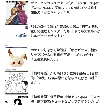
ボア・ハンコックにアルビダ、S-スネークも!?
『ONE PIECE』実はルフィに惚れている作中
屈指の「美女キャラ」たち
PS1の傑作で訪れた突然の全滅...『FF7』初見
殺しの強敵モンスターたち ミドガルズオルムか
らルビーウェポンまで...
ポケモン好きから熱視線!「ポケピース」新作
リップバームに歓喜の声続々「めちゃかわ」
「全種類集めたい」
【無料漫画】かりあげクン(2097回)毎日2回配
信!「食後」行儀が悪いと怒られたけど.../植田
まさし
【無料漫画】毎日配信!少年アシベ(66)「二人の
海」森下裕美/キュートなゴマフアザラシの“ゴ