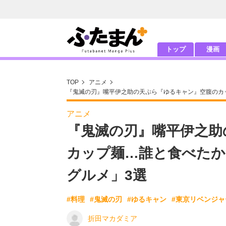
トップ
漫画
TOP
アニメ
『鬼滅の刃』嘴平伊之助の天ぷら『ゆるキャン』空腹のカッ
アニメ
『鬼滅の刃』嘴平伊之助
カップ麺…誰と食べたか
グルメ」3選
#料理
#鬼滅の刃
#ゆるキャン
#東京リベンジャ
折田マカダミア