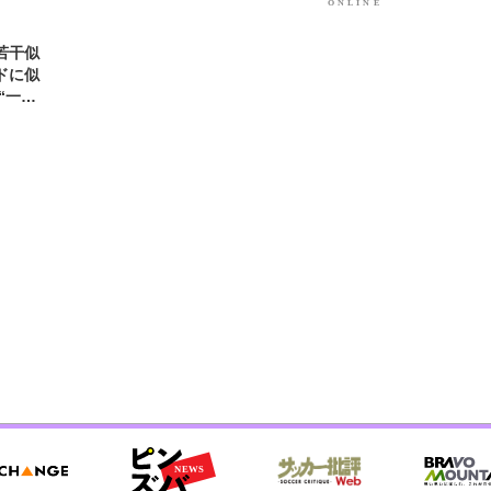
若干似
ドに似
“一人
元気を