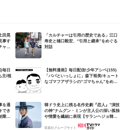
土田晃
「カルチャーは引用の歴史である」江口
見事す
寿史と樋口毅宏、“引用と継承”をめぐる
チャー
対話
)毎日
【無料漫画】毎日配信!少年アシベ(155)
ち主/植
「パパといっしょに」森下裕美/キュート
なゴマフアザラシの“ゴマちゃん”をめぐ
る名作ギャグ4コマ
事を通
韓ドラ史上に残る名作史劇『恋人』”演技
キでき
の神”ナムグン・ミンが主人公の深い孤独
創業来
や情愛を繊細に表現【サランヘジョ韓ド
ケティン
ラ】
双葉社グループサイト