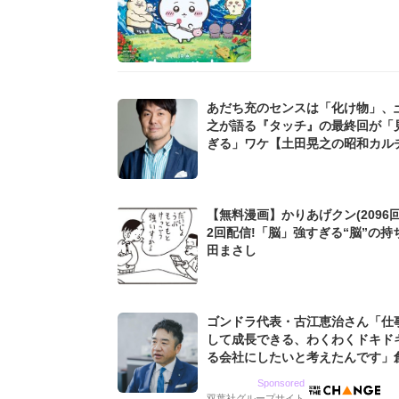
あだち充のセンスは「化け物」、
之が語る『タッチ』の最終回が「
ぎる」ワケ【土田晃之の昭和カル
回顧録】
【無料漫画】かりあげクン(2096回
2回配信!「脳」強すぎる“脳”の持
田まさし
ゴンドラ代表・古江恵治さん「仕
して成長できる、わくわくドキド
る会社にしたいと考えたんです」
9期増収&増益を続けるWebマー
Sponsored
グ会社のアイデンティティ
双葉社グループサイト