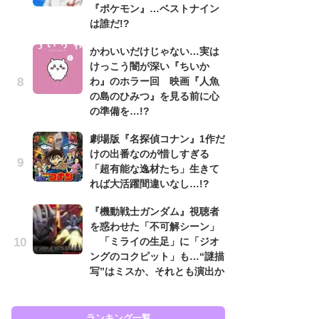
『ポケモン』…ベストナイン
も…
は誰だ!?
「
かわいいだけじゃない…実は
2
けっこう闇が深い『ちいか
戦
わ』のホラー回 映画『人魚
ァ
の島のひみつ』を見る前に心
入
の準備を…!?
『
劇場版『名探偵コナン』1作だ
を
けの出番なのが惜しすぎる
「
「超有能な逸材たち」生きて
ン
れば大活躍間違いなし…!?
写
『機動戦士ガンダム』視聴者
『
を惑わせた「不可解シーン」
ェ
「ミライの生足」に「ジオ
載
ングのコクピット」も…“謎描
喜
写”はミスか、それとも演出か
ラン
ランキング一覧