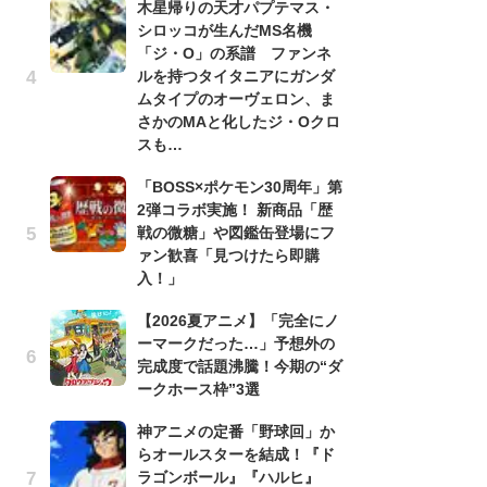
木星帰りの天才パプテマス・
シロッコが生んだMS名機
劇
「ジ・O」の系譜 ファンネ
け
ルを持つタイタニアにガンダ
「
ムタイプのオーヴェロン、ま
れ
さかのMAと化したジ・Oクロ
「
スも…
『
「BOSS×ポケモン30周年」第
2
2弾コラボ実施！ 新商品「歴
ト
戦の微糖」や図鑑缶登場にフ
ッ
ァン歓喜「見つけたら即購
「
入！」
ン
【2026夏アニメ】「完全にノ
た
ーマークだった…」予想外の
「
完成度で話題沸騰！今期の“ダ
ー
ークホース枠”3選
ガ
神アニメの定番「野球回」か
ナ
らオールスターを結成！『ド
社
ラゴンボール』『ハルヒ』
危