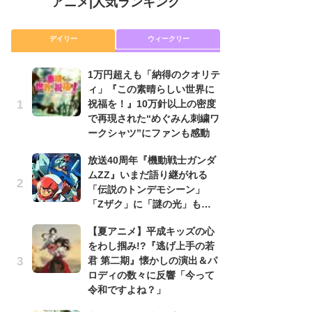
アニメ
|
人気ランキング
デイリー
ウィークリー
1万円超えも「納得のクオリテ
放
ィ」『この素晴らしい世界に
ム
祝福を！』10万針以上の密度
「
で再現された“めぐみん刺繍ワ
「
ークシャツ”にファンも感動
木
放送40周年『機動戦士ガンダ
シ
ムZZ』いまだ語り継がれる
「
「伝説のトンデモシーン」
ル
「Zザク」に「謎の光」も…
ム
さ
【夏アニメ】平成キッズの心
ス
をわし掴み!?『逃げ上手の若
君 第二期』懐かしの演出＆パ
【
ロディの数々に反響「今って
ー
令和ですよね？」
完
ー