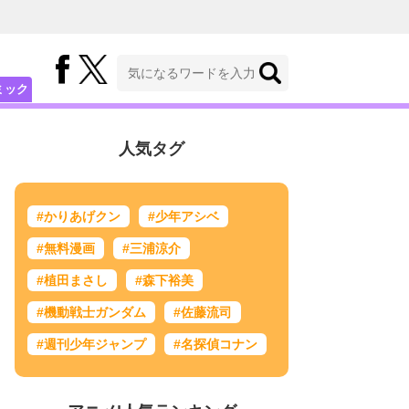
ミック
人気タグ
#かりあげクン
#少年アシベ
#無料漫画
#三浦涼介
#植田まさし
#森下裕美
#機動戦士ガンダム
#佐藤流司
#週刊少年ジャンプ
#名探偵コナン