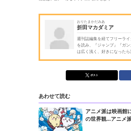
おりたまかだみあ
折田マカダミア
週刊誌編集を経てフリーライ
を読み、『ジャンプ』『ガン
は広く浅く、好きになったら
ポスト
あわせて読む
アニメ派は映画館に
の世界観...アニ