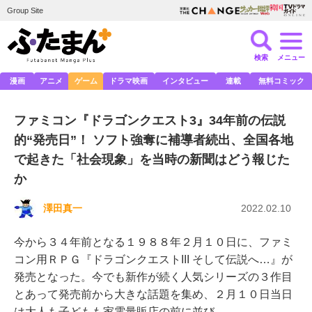
Group Site
検索
メニュー
漫画
アニメ
ゲーム
ドラマ映画
インタビュー
連載
無料コミック
ファミコン『ドラゴンクエスト3』34年前の伝説
的“発売日”！ ソフト強奪に補導者続出、全国各地
で起きた「社会現象」を当時の新聞はどう報じた
か
澤田真一
2022.02.10
今から３４年前となる１９８８年２月１０日に、ファミ
コン用ＲＰＧ『ドラゴンクエストIII そして伝説へ…』が
発売となった。今でも新作が続く人気シリーズの３作目
とあって発売前から大きな話題を集め、２月１０日当日
は大人も子どもも家電量販店の前に並び…