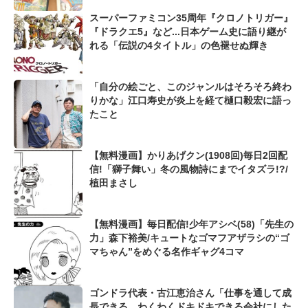
スーパーファミコン35周年『クロノトリガー』
『ドラクエ5』など...日本ゲーム史に語り継が
れる「伝説の4タイトル」の色褪せぬ輝き
「自分の絵ごと、このジャンルはそろそろ終わ
りかな」江口寿史が炎上を経て樋口毅宏に語っ
たこと
【無料漫画】かりあげクン(1908回)毎日2回配
信!「獅子舞い」冬の風物詩にまでイタズラ!?/
植田まさし
【無料漫画】毎日配信!少年アシベ(58)「先生の
力」森下裕美/キュートなゴマフアザラシの“ゴ
マちゃん”をめぐる名作ギャグ4コマ
ゴンドラ代表・古江恵治さん「仕事を通して成
長できる、わくわくドキドキできる会社にした