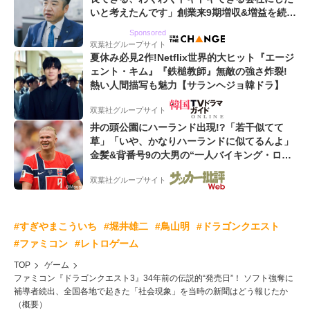
いと考えたんです」創業来9期増収&増益を続け
るWebマーケティング会社のアイデンティティ
Sponsored
双葉社グループサイト
夏休み必見2作!Netflix世界的大ヒット『エージ
ェント・キム』『鉄槌教師』無敵の強さ炸裂!
熱い人間描写も魅力【サランヘジョ韓ドラ】
双葉社グループサイト
井の頭公園にハーランド出現!?「若干似てて
草」「いや、かなりハーランドに似てるんよ」
金髪&背番号9の大男の“一人バイキング・ロ
ー”映像が話題!「元気をもらった」
双葉社グループサイト
#すぎやまこういち
#堀井雄二
#鳥山明
#ドラゴンクエスト
#ファミコン
#レトロゲーム
TOP
ゲーム
ファミコン『ドラゴンクエスト3』34年前の伝説的“発売日”！ ソフト強奪に
補導者続出、全国各地で起きた「社会現象」を当時の新聞はどう報じたか
（概要）