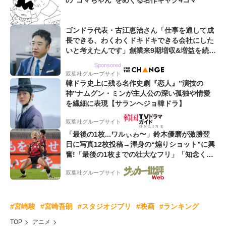
の“ゴマちゃん”をめぐる名作ギャグ4コマ
ゴンドラ代表・古江恵治さん「仕事を通して成
長できる、わくわくドキドキできる会社にした
いと考えたんです」創業来9期増収&増益を続け
るWebマーケティング会社のアイデンティティ
Sponsored
双葉社グループサイト
韓ドラ史上に残る名作史劇『恋人』”演技の
神”ナムグン・ミンが主人公の深い孤独や情愛
を繊細に表現【サランヘジョ韓ドラ】
双葉社グループサイト
「最後の1枚...ワルぃゎ〜」鈴木優磨が激勝翌
日に写真12枚投稿→渾身の“煽りショット”に興
奮!「最後の1枚までの壮大なフリ」「知念くん
のことどんだけ好きなんよw」
双葉社グループサイト
#宮崎駿
#宮崎吾朗
#スタジオジブリ
#映画
#ランキング
TOP
アニメ