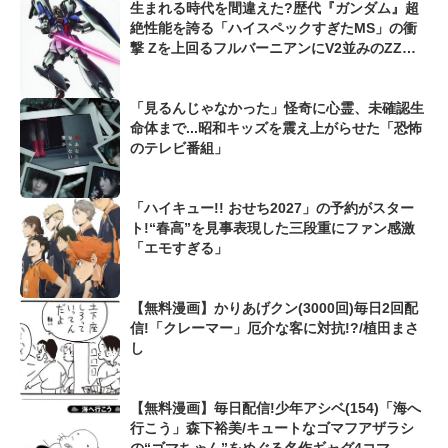
生まれる時代を間違えた?歴代『ガンダム』超
絶性能を誇る「ハイスペックすぎたMS」の衝
撃 Zを上回るフルバーニアンにV2並みのZZガ
ンダムも...
「見るんじゃなかった」怪奇に心霊、未確認生
命体まで...昭和キッズを震え上がらせた「恐怖
のテレビ番組」
「ハイキュー!! おせち2027」の予約がスター
ト!“春高”を見事表現した三段重にファン感激
「エモすぎる」
【無料漫画】かりあげクン(3000回)毎日2回配
信!「クレーマー」厄介な客に対抗!?/植田まさ
し
【無料漫画】毎日配信!少年アシベ(154)「海へ
行こう」森下裕美/キュートなゴマフアザラシ