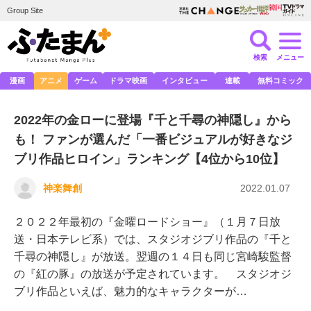
Group Site
検索
メニュー
漫画
アニメ
ゲーム
ドラマ映画
インタビュー
連載
無料コミック
2022年の金ローに登場『千と千尋の神隠し』から
も！ ファンが選んだ「一番ビジュアルが好きなジ
ブリ作品ヒロイン」ランキング【4位から10位】
神楽舞創
2022.01.07
２０２２年最初の『金曜ロードショー』（１月７日放
送・日本テレビ系）では、スタジオジブリ作品の『千と
千尋の神隠し』が放送。翌週の１４日も同じ宮崎駿監督
の『紅の豚』の放送が予定されています。 スタジオジ
ブリ作品といえば、魅力的なキャラクターが…