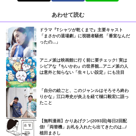
あわせて読む
ドラマ『Tシャツが乾くまで』主要キャスト
「まさかの退場劇」に視聴者騒然 「番宣なんだ
ったの...」
アニメ派は映画館に行く前に要チェック! 実は
シビアな『ちいかわ』の世界観...アニメ派の人
は意外と知らない「生々しい設定」にも注目
「自分の絵ごと、このジャンルはそろそろ終わ
りかな」江口寿史が炎上を経て樋口毅宏に語っ
たこと
【無料漫画】かりあげクン(2093回)毎日2回配
信!「両替機」お札を入れたら出てきたのは.../
植田まさし