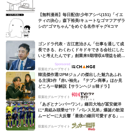
【無料漫画】毎日配信!少年アシベ(151)「イエ
ティの決心」森下裕美/キュートなゴマフアザラ
シの“ゴマちゃん”をめぐる名作ギャグ4コマ
ゴンドラ代表・古江恵治さん「仕事を通して成
長できる、わくわくドキドキできる会社にした
いと考えたんです」創業来9期増収&増益を続け
るWebマーケティング会社のアイデンティティ
Sponsored
双葉社グループサイト
韓流傑作選!2PMジュノの傑出した魅力あふれ
る主演3作『赤い袖先』『テプン商事』ほか見
どころ一挙解説【サランヘジョ韓ドラ】
双葉社グループサイト
「あざとナンバーワン!」鎌田大地が冨安健洋
に“肩組み頭乗せ”!?「パレス兄弟」爆誕の歓迎
ムービーに大反響「最後の鎌田可愛すぎる」
「粋にも程がある!」
双葉社グループサイト