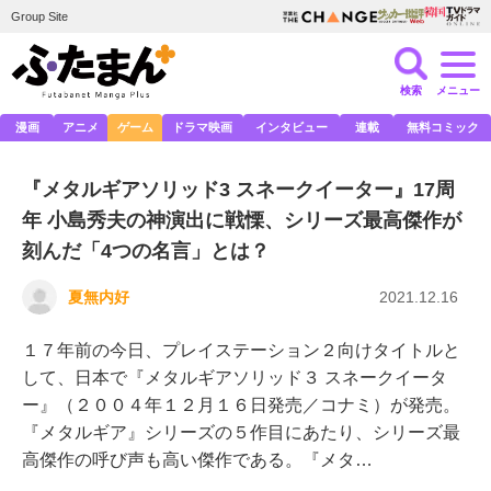
Group Site
検索
メニュー
漫画
アニメ
ゲーム
ドラマ映画
インタビュー
連載
無料コミック
『メタルギアソリッド3 スネークイーター』17周
年 小島秀夫の神演出に戦慄、シリーズ最高傑作が
刻んだ「4つの名言」とは？
夏無内好
2021.12.16
１７年前の今日、プレイステーション２向けタイトルと
して、日本で『メタルギアソリッド３ スネークイータ
ー』（２００４年１２月１６日発売／コナミ）が発売。
『メタルギア』シリーズの５作目にあたり、シリーズ最
高傑作の呼び声も高い傑作である。『メタ…