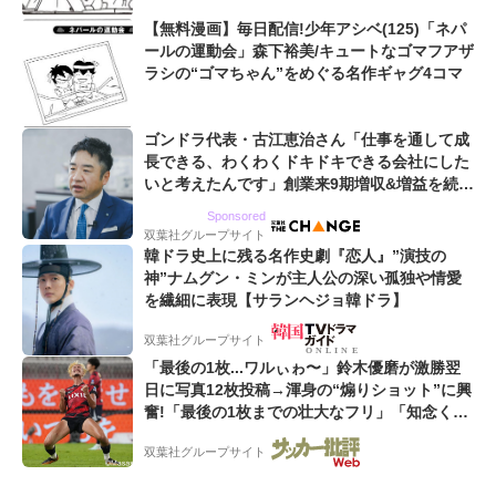
【無料漫画】毎日配信!少年アシベ(125)「ネパ
ールの運動会」森下裕美/キュートなゴマフアザ
ラシの“ゴマちゃん”をめぐる名作ギャグ4コマ
ゴンドラ代表・古江恵治さん「仕事を通して成
長できる、わくわくドキドキできる会社にした
いと考えたんです」創業来9期増収&増益を続け
るWebマーケティング会社のアイデンティティ
Sponsored
双葉社グループサイト
韓ドラ史上に残る名作史劇『恋人』”演技の
神”ナムグン・ミンが主人公の深い孤独や情愛
を繊細に表現【サランヘジョ韓ドラ】
双葉社グループサイト
「最後の1枚...ワルぃゎ〜」鈴木優磨が激勝翌
日に写真12枚投稿→渾身の“煽りショット”に興
奮!「最後の1枚までの壮大なフリ」「知念くん
のことどんだけ好きなんよw」
双葉社グループサイト