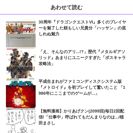
あわせて読む
30周年『ドラゴンクエストVI』多くのプレイヤ
ーを魅了した頼もしい兄貴分「ハッサン」の底
しれぬ魅力
「え、そんなのアリ...!?」歴代『メタルギアソ
リッド』あまりにユニークすぎた「ボスキャラ
攻略法」
平成生まれがファミコンディスクシステム版
『メトロイド』を初プレイして驚いたこと 「1
986年にここまでのゲームが...」
【無料漫画】かりあげクン(2099回)毎日2回配
信!「仕事中」呼ばれてもだんまりなのは.../植
田まさし