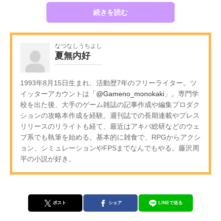
続きを読む
なつなしうちよし
夏無内好
1993年8月15日生まれ、活動歴7年のフリーライター。ツ
イッターアカウントは「
@Gameno_monokaki
」。専門学
校を出た後、大手のゲーム雑誌の記事作成や編集プロダク
ションの攻略本作成を経験。週刊誌での長期連載やプレス
リリースのリライトも経て、最近はアキバ総研などのウェ
ブ系でも執筆を始める。基本的に雑食で、RPGからアクシ
ョン、シミュレーションやFPSまでなんでもやる。藤沢周
平の小説が好き。
ポスト
シェア
LINEで送る