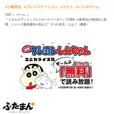
#小島秀夫
#プレイステーション
#コナミ
#レトロゲーム
TOP
ゲーム
『メタルギアソリッド3 スネークイーター』17周年 小島秀夫の神演出に戦
慄、シリーズ最高傑作が刻んだ「4つの名言」とは？（概要）