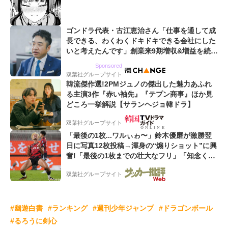
ゴンドラ代表・古江恵治さん「仕事を通して成
長できる、わくわくドキドキできる会社にした
いと考えたんです」創業来9期増収&増益を続け
るWebマーケティング会社のアイデンティティ
Sponsored
双葉社グループサイト
韓流傑作選!2PMジュノの傑出した魅力あふれ
る主演3作『赤い袖先』『テプン商事』ほか見
どころ一挙解説【サランヘジョ韓ドラ】
双葉社グループサイト
「最後の1枚...ワルぃゎ〜」鈴木優磨が激勝翌
日に写真12枚投稿→渾身の“煽りショット”に興
奮!「最後の1枚までの壮大なフリ」「知念くん
のことどんだけ好きなんよw」
双葉社グループサイト
#幽遊白書
#ランキング
#週刊少年ジャンプ
#ドラゴンボール
#るろうに剣心