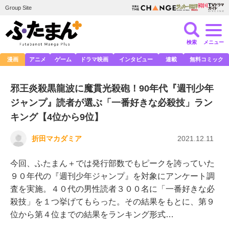
Group Site
検索
メニュー
漫画
アニメ
ゲーム
ドラマ映画
インタビュー
連載
無料コミック
邪王炎殺黒龍波に魔貫光殺砲！90年代『週刊少年
ジャンプ』読者が選ぶ「一番好きな必殺技」ラン
キング【4位から9位】
折田マカダミア
2021.12.11
今回、ふたまん＋では発行部数でもピークを誇っていた
９０年代の『週刊少年ジャンプ』を対象にアンケート調
査を実施。４０代の男性読者３００名に「一番好きな必
殺技」を１つ挙げてもらった。その結果をもとに、第９
位から第４位までの結果をランキング形式…