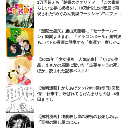
1万円超えも「納得のクオリティ」『この素晴
らしい世界に祝福を!』10万針以上の密度で再
現された“めぐみん刺繍ワークシャツ”にファン
も感動
『聖闘士星矢』廬山亢龍覇に『セーラームー
ン』時間よ止まれ、『ドラゴンボール』魔封波
も...バトル漫画に登場する「生涯で一度しか使
えない必殺技」
【2025年「少女漫画」人気記事】「りぼん作
品」まさかの展開に驚いた「主要キャラの死」
ほか、読まれた記事ベスト3!
【無料漫画】かりあげクン(2099回)毎日2回配
信!「仕事中」呼ばれてもだんまりなのは.../植
田まさし
【無料漫画】凄腕殺し屋の秘密のお楽しみは...
『至福の殺し屋ごはん』