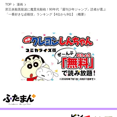
TOP
漫画
邪王炎殺黒龍波に魔貫光殺砲！90年代『週刊少年ジャンプ』読者が選ぶ
「一番好きな必殺技」ランキング【4位から9位】（概要）