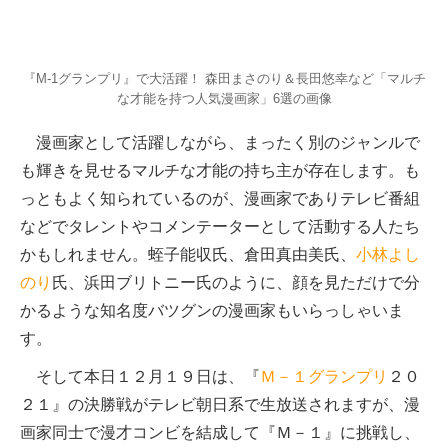
『M-1グランプリ』で大活躍！ 森田まさのり＆長田悠幸など「マルチ
な才能を持つ人気漫画家」6選の画像
漫画家として活躍しながら、まったく別のジャンルで
も輝きを見せるマルチな才能の持ち主が存在します。も
っともよく知られているのが、漫画家でありテレビ番組
などでタレントやコメンテーターとして活動する人たち
かもしれません。蛭子能収氏、倉田真由美氏、
小林よし
のり
氏、浜田ブリトニー氏のように、顔を見ただけで分
かるような知名度バツグンの漫画家もいらっしゃいま
す。
そして本日１２月１９日は、『
Ｍ－１グランプリ
２０
２１』の決勝戦がテレビ朝日系で生放送されますが、漫
画家同士で漫才コンビを結成して『Ｍ－１』に挑戦し、