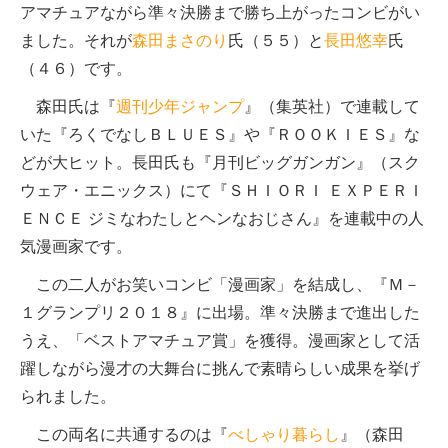
アマチュアながら準々決勝まで勝ち上がったコンビがい
ました。それが
森田まさのり
氏（５５）と
長田悠幸
氏
（４６）です。
森田氏は『
週刊少年ジャンプ
』（集英社）で連載して
いた『ろくでなしＢＬＵＥＳ』や『ＲＯＯＫＩＥＳ』な
どが大ヒット。長田氏も『月刊ビッグガンガン』（スク
ウェア・エニックス）にて『ＳＨＩＯＲＩ ＥＸＰＥＲＩ
ＥＮＣＥ ジミなわたしとヘンなおじさん』を連載中の人
気漫画家です。
この二人がお笑いコンビ「漫画家」を結成し、『Ｍ－
１グランプリ２０１８』に出場。準々決勝まで進出した
うえ、「ベストアマチュア賞」を獲得。漫画家として活
躍しながら漫才の大舞台に挑んで素晴らしい成果を挙げ
られました。
この両名に共通するのは『
べしゃり暮らし
』（森田