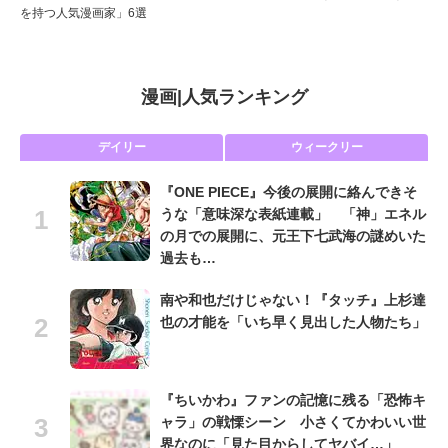
を持つ人気漫画家」6選
漫画
|
人気ランキング
デイリー
ウィークリー
『ONE PIECE』今後の展開に絡んできそ
うな「意味深な表紙連載」 「神」エネル
の月での展開に、元王下七武海の謎めいた
過去も…
南や和也だけじゃない！『タッチ』上杉達
也の才能を「いち早く見出した人物たち」
『ちいかわ』ファンの記憶に残る「恐怖キ
ャラ」の戦慄シーン 小さくてかわいい世
界なのに「見た目からしてヤバイ…」