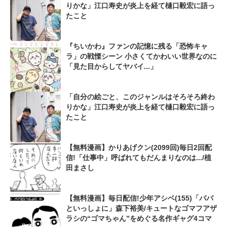
りかな」江口寿史が炎上を経て樋口毅宏に語っ
たこと
『ちいかわ』ファンの記憶に残る「恐怖キャ
ラ」の戦慄シーン 小さくてかわいい世界なのに
「見た目からしてヤバイ...」
「自分の絵ごと、このジャンルはそろそろ終わ
りかな」江口寿史が炎上を経て樋口毅宏に語っ
たこと
【無料漫画】かりあげクン(2099回)毎日2回配
信!「仕事中」呼ばれてもだんまりなのは.../植
田まさし
【無料漫画】毎日配信!少年アシベ(155)「パパ
といっしょに」森下裕美/キュートなゴマフアザ
ラシの“ゴマちゃん”をめぐる名作ギャグ4コマ