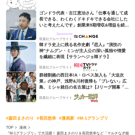
ゴンドラ代表・古江恵治さん「仕事を通して成
長できる、わくわくドキドキできる会社にした
いと考えたんです」創業来9期増収&増益を続け
るWebマーケティング会社のアイデンティティ
Sponsored
双葉社グループサイト
韓ドラ史上に残る名作史劇『恋人』”演技の
神”ナムグン・ミンが主人公の深い孤独や情愛
を繊細に表現【サランヘジョ韓ドラ】
双葉社グループサイト
群雄割拠の西日本!A・ロペス加入も「大迫次
第」の神戸、浅野&川村復帰も「ブレない」広
島、ミシャ就任の名古屋は?【Jリーグ開幕「初
めての秋春制」の大激論】(2)
双葉社グループサイト
#森田まさのり
#長田悠幸
#漫画家
#M-1グランプリ
TOP
漫画
『M-1グランプリ』で大活躍！ 森田まさのり＆長田悠幸など「マルチな才能