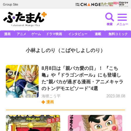
Group Site
検索
メニュー
漫画
アニメ
ゲーム
ドラマ映画
インタビュー
連載
無料コミック
小林よしのり
（こばやしよしのり）
8月8日は「親バカ愛の日」！ 『こち
亀』や『ドラゴンボール』にも登場し
た“親バカが過ぎる漫画・アニメキャラ
のトンデモエピソード”4選
海狸こう平
2023.08.08
漫画