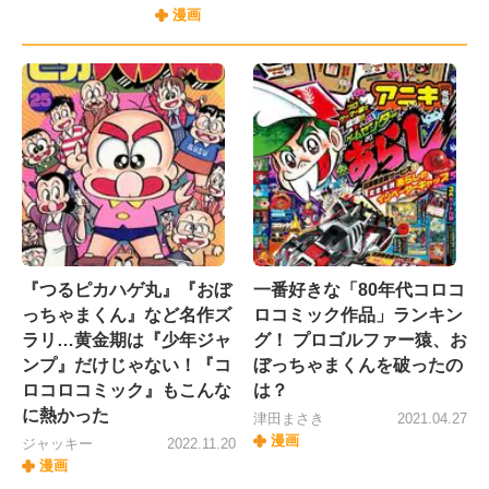
漫画
『つるピカハゲ丸』『おぼ
一番好きな「80年代コロコ
っちゃまくん』など名作ズ
ロコミック作品」ランキン
ラリ…黄金期は『少年ジャ
グ！ プロゴルファー猿、お
ンプ』だけじゃない！『コ
ぼっちゃまくんを破ったの
ロコロコミック』もこんな
は？
に熱かった
津田まさき
2021.04.27
漫画
ジャッキー
2022.11.20
漫画