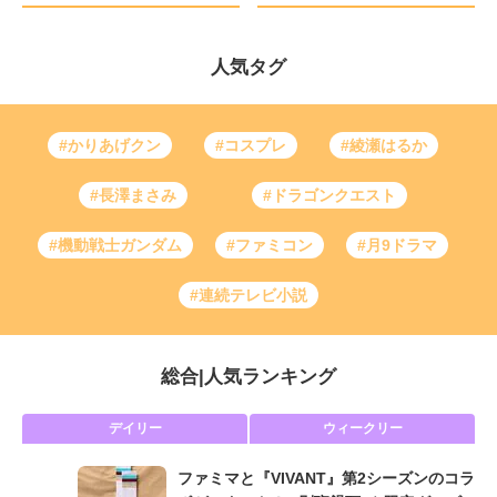
人気タグ
#かりあげクン
#コスプレ
#綾瀬はるか
#長澤まさみ
#ドラゴンクエスト
#機動戦士ガンダム
#ファミコン
#月9ドラマ
#連続テレビ小説
総合
|
人気ランキング
デイリー
ウィークリー
ファミマと『VIVANT』第2シーズンのコラ