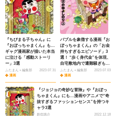
『ちびまる子ちゃん』に
バブルを象徴する漫画『お
『おぼっちゃまくん』も…
ぼっちゃまくん』の「お金
ギャグ漫画家が描いた本当
持ちすぎるエピソード」3
に泣ける「感動ストーリ
選！ “歩く身代金”を体現、
ー」3選
自宅敷地内で遭難騒ぎも…
ふたまん＋編集部
2023.07.31
ふたまん＋編集部
2023.07.03
漫画
漫画
『ジョジョの奇妙な冒険』や『おぼっ
ちゃまくん』にも…漫画やアニメで“奇
抜すぎるファッションセンス”を持つキ
ャラ3選
創也慎介
2022.12.18