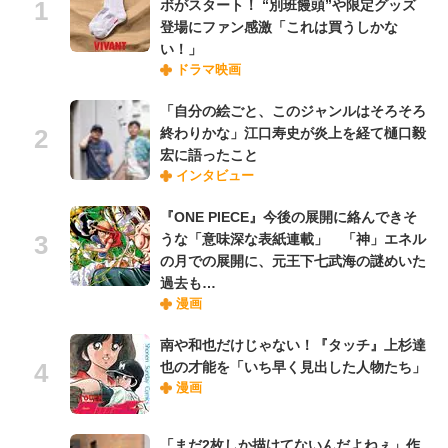
ボがスタート！ “別班饅頭”や限定グッズ
登場にファン感激「これは買うしかな
い！」
ドラマ映画
「自分の絵ごと、このジャンルはそろそろ
終わりかな」江口寿史が炎上を経て樋口毅
宏に語ったこと
インタビュー
『ONE PIECE』今後の展開に絡んできそ
うな「意味深な表紙連載」 「神」エネル
の月での展開に、元王下七武海の謎めいた
過去も…
漫画
南や和也だけじゃない！『タッチ』上杉達
也の才能を「いち早く見出した人物たち」
漫画
「まだ2枚しか描けてないんだよねぇ」作