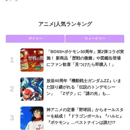
アニメ
|
人気ランキング
デイリー
ウィークリー
「BOSS×ポケモン30周年」第2弾コラボ実
施！ 新商品「歴戦の微糖」や図鑑缶登場
にファン歓喜「見つけたら即購入！」
放送40周年『機動戦士ガンダムZZ』いま
だ語り継がれる「伝説のトンデモシー
ン」 「Zザク」に「謎の光」も…
神アニメの定番「野球回」からオールスタ
ーを結成！『ドラゴンボール』『ハルヒ』
『ポケモン』…ベストナインは誰だ!?