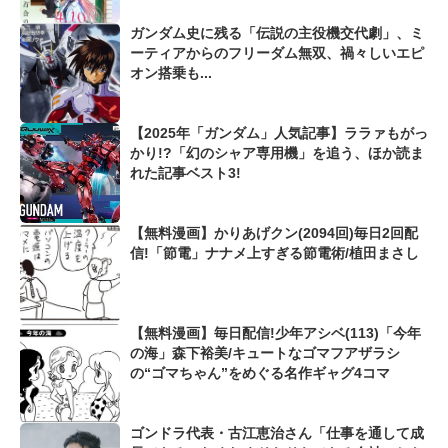
ガンダム史に残る「伝説の主役機交代劇」、ミ
ーティアからのフリーダム無双、禍々しいエピ
オン搭乗も...
【2025年「ガンダム」人気記事】ララァもがっ
かり!?「幻のシャア専用機」を追う、ほか読ま
れた記事ベスト3!
【無料漫画】かりあげクン(2094回)毎日2回配
信!「節電」ナナメ上すぎる節電術/植田まさし
【無料漫画】毎日配信!少年アシベ(113)「今年
の海」森下裕美/キュートなゴマフアザラシ
の“ゴマちゃん”をめぐる名作ギャグ4コマ
ゴンドラ代表・古江恵治さん「仕事を通して成