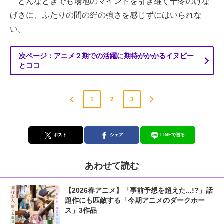
どんなときでも場地のマインドを引き継ぐ千冬のけな
げさに、ふたりの間の絆の強さを感じずにはいられな
い。
次ページ：アニメ２期での活躍に期待がかかるイヌピー
とココ
1
2
3
ポスト
シェア
LINEで送る
あわせて読む
【2026春アニメ】「事前予想を超えた...!?」話
題作にも匹敵する「今期アニメのダークホー
ス」3作品