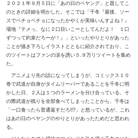
２０２１年９月５日に「あの日のペヤング」と題してこ
のときの詳細を明かした。そこでは「千冬『最後、ソー
スでベチョベチョになったかやくが美味いんすよね！』
場地『テメっ、なに２口目いこーとしてんだよ！ １口
ずつって約束だろーが！』」といったやりとりがあった
ことが描き下ろしイラストとともに紹介されており、こ
のツイートはファンの涙を誘い５.９万リツイートを集め
た。
アニメより先の話になってしまうが、コミックス１０
巻で武道が自身がタイムリーパーであることを千冬に明
かした日、２人は１つのラーメンを分け合っている。そ
の際武道が残りを全部食べてしまったことから、千冬は
「一口食ったら普通返すだろ!!?」と怒っているが、これ
はあの日のペヤングのやりとりがあったためだと思われ
る。