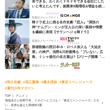
長できる、わくわくドキドキできる会社にした
いと考えたんです」創業来9期増収&増益を続け
るWebマーケティング会社のアイデンティティ
Sponsored
双葉社グループサイト
韓ドラ史上に残る名作史劇『恋人』”演技の
神”ナムグン・ミンが主人公の深い孤独や情愛
を繊細に表現【サランヘジョ韓ドラ】
双葉社グループサイト
群雄割拠の西日本!A・ロペス加入も「大迫次
第」の神戸、浅野&川村復帰も「ブレない」広
島、ミシャ就任の名古屋は?【Jリーグ開幕「初
めての秋春制」の大激論】(2)
双葉社グループサイト
#和久井健
#花江夏樹
#榎木淳弥
#東京リベンジャーズ
#週刊少年マガジン
TOP
アニメ
場地圭介と松野千冬、イヌピーとココも！『東京リベンジャーズ』エモ
い…友情を超えた関係性3選
2ページ