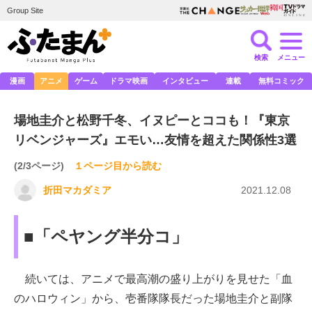
Group Site
検索
メニュー
漫画
アニメ
ゲーム
ドラマ映画
インタビュー
連載
無料コミック
場地圭介と松野千冬、イヌピーとココも！『東京
リベンジャーズ』エモい…友情を超えた関係性3選
(2/3ページ)
１ページ目から読む
折田マカダミア
2021.12.08
■「ペヤング半分コ」
続いては、アニメで最高潮の盛り上がりを見せた「血
のハロウィン」から、壱番隊隊長だった場地圭介と副隊