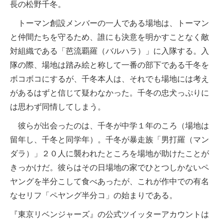
長の松野千冬。
トーマン創設メンバーの一人である場地は、トーマン
と仲間たちを守るため、誰にも決意を明かすことなく敵
対組織である「芭流覇羅（バルハラ）」に入隊する。入
隊の際、場地は踏み絵と称して一番の部下である千冬を
ボコボコにするが、千冬本人は、それでも場地には考え
があるはずと信じて疑わなかった。千冬の忠犬っぷりに
は思わず同情してしまう。
彼らが出会ったのは、千冬が中学１年のころ（場地は
留年し、千冬と同学年）。千冬が暴走族「男打羅（マン
ダラ）」２０人に襲われたところを場地が助けたことが
きっかけだ。彼らはその日場地の家でひとつしかないペ
ヤングを半分こして食べあったが、これが作中での有名
なセリフ「ペヤング半分コ」の始まりである。
『東京リベンジャーズ』の公式ツイッターアカウントは