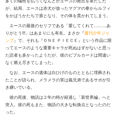
多くの犠牲を払ってなんとかエースの救出を果たした
が、結局、エースは赤犬が放ったマグマの拳からルフィ
をかばうかたちで盾となり、その体を貫かれてしまう。
エースの最後のセリフである「愛してくれて………あ
りがとう!!!」はあまりにも有名。まさか『
週刊少年ジャ
ンプ
』で、それも『ＯＮＥ ＰＩＥＣＥ』という作品に限
ってエースのような重要キャラが死ぬはずがないと思っ
た読者も多かったようだが、彼のビブルカードは間違い
なく燃え尽きてしまった。
なお、エースの遺体は白ひげのものとともに埋葬され
たことが語られ、メラメラの実は義兄弟であるサボが引
き継いでいる。
彼の死後、物語は２年の時が経過し「新世界編」へと
突入。彼の死もまた、物語の大きな転換点となったのだ
った。