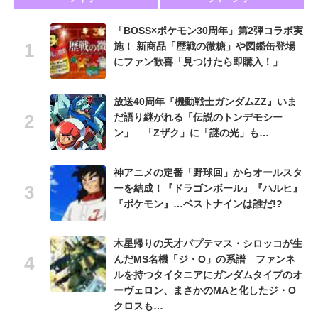
「BOSS×ポケモン30周年」第2弾コラボ実
施！ 新商品「歴戦の微糖」や図鑑缶登場
にファン歓喜「見つけたら即購入！」
放送40周年『機動戦士ガンダムZZ』いま
だ語り継がれる「伝説のトンデモシー
ン」 「Zザク」に「謎の光」も…
神アニメの定番「野球回」からオールスタ
ーを結成！『ドラゴンボール』『ハルヒ』
『ポケモン』…ベストナインは誰だ!?
木星帰りの天才パプテマス・シロッコが生
んだMS名機「ジ・O」の系譜 ファンネ
ルを持つタイタニアにガンダムタイプのオ
ーヴェロン、まさかのMAと化したジ・O
クロスも…