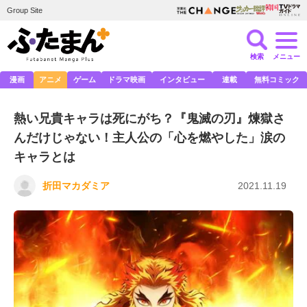
Group Site
検索
メニュー
漫画
アニメ
ゲーム
ドラマ映画
インタビュー
連載
無料コミック
熱い兄貴キャラは死にがち？『鬼滅の刃』煉獄さ
んだけじゃない！主人公の「心を燃やした」涙の
キャラとは
折田マカダミア
2021.11.19