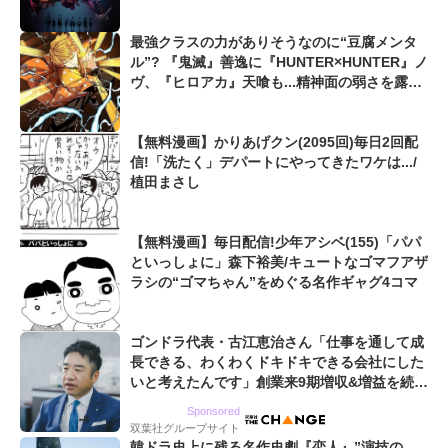
最強クラスの力がありそうなのに“豆腐メンタ
ル”? 『鬼滅』善逸に『HUNTER×HUNTER』ノ
ヴ、『ヒロアカ』天喰も...精神面の弱さを露呈
したキャラたち
【無料漫画】かりあげクン(2095回)毎日2回配
信!「洗たく」デパートにやってきたワケは.../
植田まさし
【無料漫画】毎日配信!少年アシベ(155)「パパ
といっしょに」森下裕美/キュートなゴマフアザ
ラシの“ゴマちゃん”をめぐる名作ギャグ4コマ
ゴンドラ代表・古江恵治さん「仕事を通して成
長できる、わくわくドキドキできる会社にした
いと考えたんです」創業来9期増収&増益を続け
るWebマーケティング会社のアイデンティティ
Sponsored
双葉社グループサイト
韓ドラ史上に残る名作史劇『恋人』”演技の