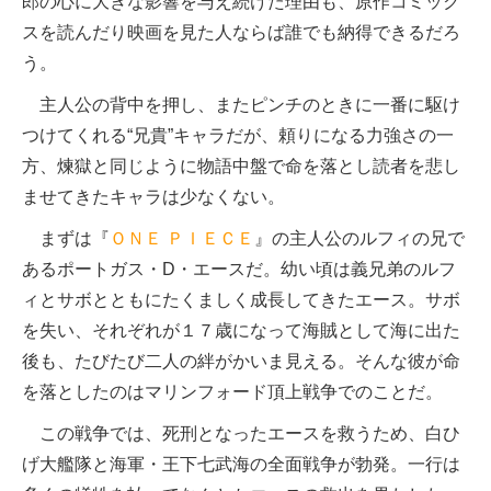
郎の心に大きな影響を与え続けた理由も、原作コミック
スを読んだり映画を見た人ならば誰でも納得できるだろ
う。
主人公の背中を押し、またピンチのときに一番に駆け
つけてくれる“兄貴”キャラだが、頼りになる力強さの一
方、煉獄と同じように物語中盤で命を落とし読者を悲し
ませてきたキャラは少なくない。
まずは『
ＯＮＥ ＰＩＥＣＥ
』の主人公のルフィの兄で
あるポートガス・D・エースだ。幼い頃は義兄弟のルフ
ィとサボとともにたくましく成長してきたエース。サボ
を失い、それぞれが１７歳になって海賊として海に出た
後も、たびたび二人の絆がかいま見える。そんな彼が命
を落としたのはマリンフォード頂上戦争でのことだ。
この戦争では、死刑となったエースを救うため、白ひ
げ大艦隊と海軍・王下七武海の全面戦争が勃発。一行は