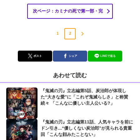
次ページ：カミナの死で第一部・完
1
2
ポスト
シェア
LINEで送る
あわせて読む
『鬼滅の刃』立志編第5話、炭治郎が体現し
た“大きな愛”に「これぞ鬼滅らしさ」と称賛
続々 「こんなに優しい主人公いる?」
『鬼滅の刃』立志編第11話、人気キャラを前に
ドン引き...“優しくない炭治郎”が見られる貴重
回「こんな顔みたことない」