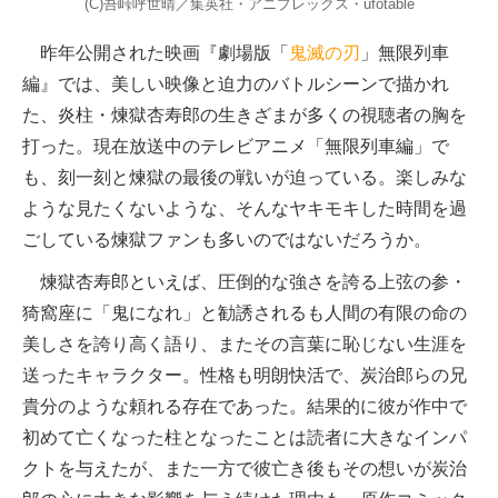
(C)吾峠呼世晴／集英社・アニプレックス・ufotable
昨年公開された映画『劇場版「
鬼滅の刃
」無限列車
編』では、美しい映像と迫力のバトルシーンで描かれ
た、炎柱・煉獄杏寿郎の生きざまが多くの視聴者の胸を
打った。現在放送中のテレビアニメ「無限列車編」で
も、刻一刻と煉獄の最後の戦いが迫っている。楽しみな
ような見たくないような、そんなヤキモキした時間を過
ごしている煉獄ファンも多いのではないだろうか。
煉獄杏寿郎といえば、圧倒的な強さを誇る上弦の参・
猗窩座に「鬼になれ」と勧誘されるも人間の有限の命の
美しさを誇り高く語り、またその言葉に恥じない生涯を
送ったキャラクター。性格も明朗快活で、炭治郎らの兄
貴分のような頼れる存在であった。結果的に彼が作中で
初めて亡くなった柱となったことは読者に大きなインパ
クトを与えたが、また一方で彼亡き後もその想いが炭治