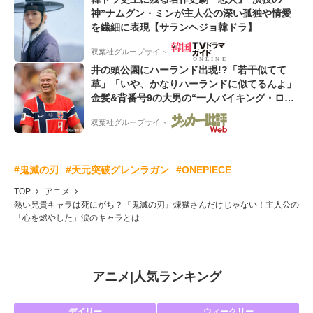
神”ナムグン・ミンが主人公の深い孤独や情愛
を繊細に表現【サランヘジョ韓ドラ】
双葉社グループサイト
井の頭公園にハーランド出現!?「若干似てて
草」「いや、かなりハーランドに似てるんよ」
金髪&背番号9の大男の“一人バイキング・ロ
ー”映像が話題!「元気をもらった」
双葉社グループサイト
#鬼滅の刃
#天元突破グレンラガン
#ONEPIECE
TOP
アニメ
熱い兄貴キャラは死にがち？『鬼滅の刃』煉獄さんだけじゃない！主人公の
「心を燃やした」涙のキャラとは
アニメ
|
人気ランキング
デイリー
ウィークリー