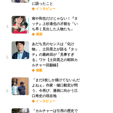
に語ったこと
禁
インタビュー
「
連
南や和也だけじゃない！『タ
ッチ』上杉達也の才能を「い
ち早く見出した人物たち」
【
漫画
ー
完
あだち充のセンスは「化け
ー
物」、土田晃之が語る『タッ
チ』の最終回が「見事すぎ
る」ワケ【土田晃之の昭和カ
ナ
ルチャー回顧録】
リ
連載
イ
味
「まだ2枚しか描けてないんだ
フ
よねぇ」作家・樋口毅宏が問
ち
う、今再び、漫画に向かう江
口寿史の現在地
インタビュー
劇
け
「カルチャーは引用の歴史で
「