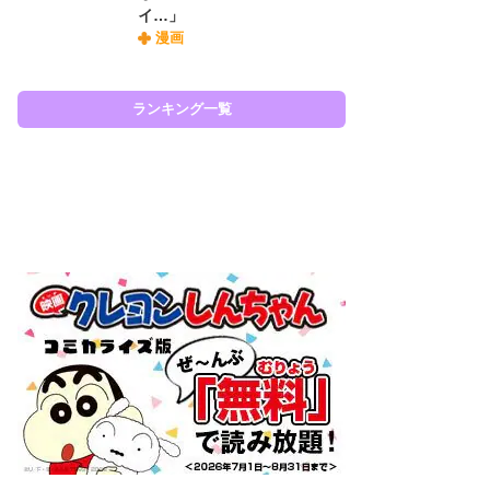
イ…」
『O
漫画
絡
紙
で
謎
ランキング一覧
ラン