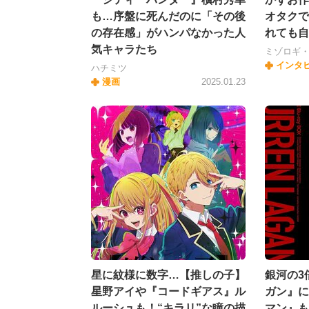
も…序盤に死んだのに「その後
オタクで
の存在感」がハンパなかった人
れても自
気キャラたち
ミゾロギ
インタ
ハチミツ
漫画
2025.01.23
星に紋様に数字…【推しの子】
銀河の3
星野アイや『コードギアス』ル
ガン』に
ルーシュも！“キラリ”な瞳の描
マン』も