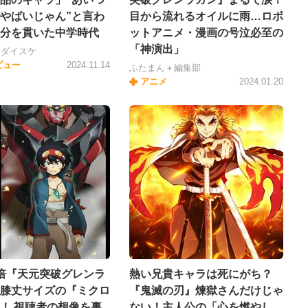
やばいじゃん”と言わ
目から流れるオイルに雨…ロボ
分を貫いた中学時代
ットアニメ・漫画の号泣必至の
「神演出」
・ダイスケ
ビュー
2024.11.14
ふたまん＋編集部
アニメ
2024.01.20
倍『天元突破グレンラ
熱い兄貴キャラは死にがち？
膝丈サイズの『ミクロ
『鬼滅の刃』煉獄さんだけじゃ
！ 視聴者の想像を裏
ない！主人公の「心を燃やし