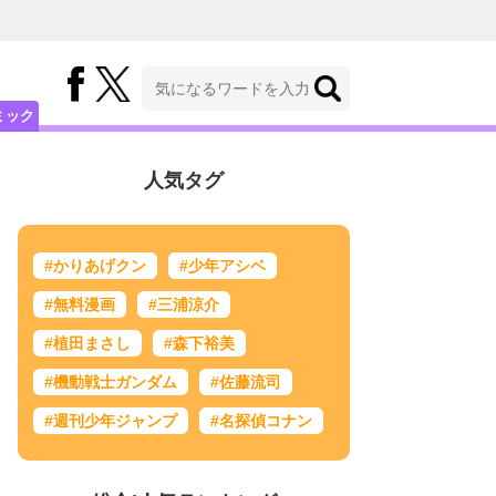
ミック
人気タグ
#かりあげクン
#少年アシベ
#無料漫画
#三浦涼介
#植田まさし
#森下裕美
#機動戦士ガンダム
#佐藤流司
#週刊少年ジャンプ
#名探偵コナン