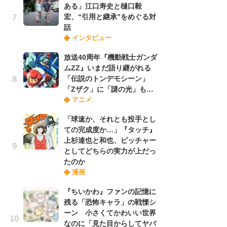
ある」江口寿史と樋口毅
れ
宏、“引用と継承”をめぐる対
話
インタビュー
令
た!
放送40周年『機動戦士ガンダ
前
ムZZ』いまだ語り継がれる
ト
「伝説のトンデモシーン」
ド
「Zザク」に「謎の光」も…
アニメ
「
「球速か、それとも投手とし
決
ての完成度か…」『タッチ』
場
上杉達也と和也、ピッチャー
別
としてどちらの実力が上だっ
たのか
漫画
『
に
『ちいかわ』ファンの記憶に
が
残る「恐怖キャラ」の戦慄シ
実
ーン 小さくてかわいい世界
なのに「見た目からしてヤバ