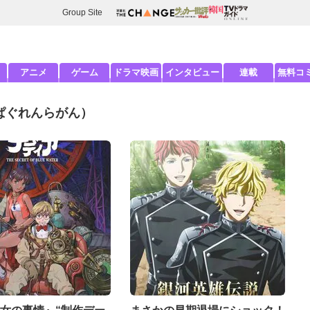
Group Site
アニメ
ゲーム
ドラマ映画
インタビュー
連載
無料コ
ぱぐれんらがん）