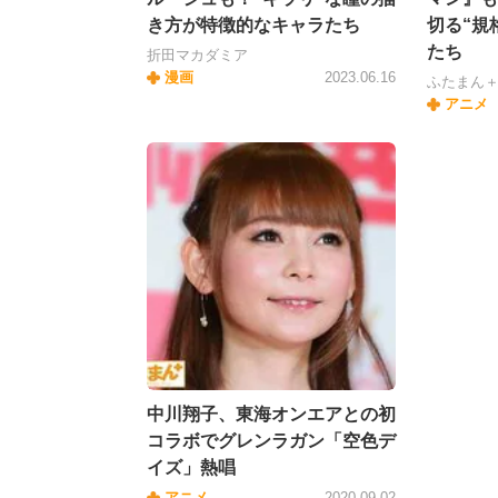
き方が特徴的なキャラたち
切る“規
たち
折田マカダミア
漫画
2023.06.16
ふたまん
アニメ
中川翔子、東海オンエアとの初
コラボでグレンラガン「空色デ
イズ」熱唱
アニメ
2020.09.02