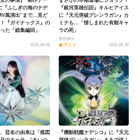
女の事情』“制作デー
まさかの早期退場にショック！
に『ふしぎの海のナデ
『銀河英雄伝説』キルヒアイス
MV風演出”まで…見ど
に『天元突破グレンラガン』カ
！『ガイナックス』の
ミナも…「惜しまれた有能キャ
った「総集編回」
ラの死」
の
創也慎介
2025.09.06
アニメ
2025.06.30
、芸名の由来は「楳図
『機動戦艦ナデシコ』に『天元
品のキャラ」“あいつ
突破グレンラガン』まるで涙！