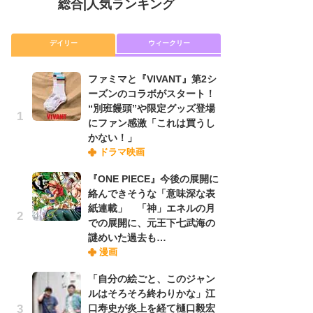
総合
|
人気ランキング
デイリー
ウィークリー
ファミマと『VIVANT』第2シ
放
ーズンのコラボがスタート！
ム
“別班饅頭”や限定グッズ登場
「
にファン感激「これは買うし
「
かない！」
ドラマ映画
木
『ONE PIECE』今後の展開に
シ
絡んできそうな「意味深な表
「
紙連載」 「神」エネルの月
ル
での展開に、元王下七武海の
ム
謎めいた過去も…
さ
漫画
ス
「自分の絵ごと、このジャン
ルはそろそろ終わりかな」江
舞
口寿史が炎上を経て樋口毅宏
編