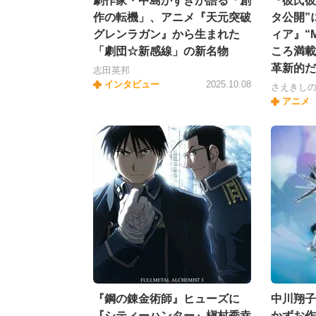
劇作家・中島かずきが語る「創
『彼氏彼
作の転機」、アニメ『天元突破
タ公開”
グレンラガン』から生まれた
ィア』“
「劇団☆新感線」の新名物
ころ満載
革新的だ
志田英邦
インタビュー
2025.10.08
さえきし
アニメ
『鋼の錬金術師』ヒューズに
中川翔子
『シティーハンター』槇村秀幸
かずお作