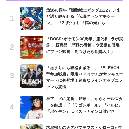
放送40周年『機動戦士ガンダムZZ』いま
だ語り継がれる「伝説のトンデモシー
ン」 「Zザク」に「謎の光」も…
「BOSS×ポケモン30周年」第2弾コラボ実
施！ 新商品「歴戦の微糖」や図鑑缶登場
にファン歓喜「見つけたら即購入！」
「あまりにも破格すぎる…」『BLEACH
千年血戦篇』限定21アイテムがサンキュー
マートに初登場！豊富なラインナップにフ
ァンも驚愕
神アニメの定番「野球回」からオールスタ
ーを結成！『ドラゴンボール』『ハルヒ』
『ポケモン』…ベストナインは誰だ!?
木星帰りの天才パプテマス・シロッコが生