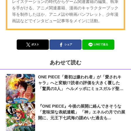
レイステーションの時代からゲーム関連書籍の編集、執筆
を手がける。アニメ関連書籍、漫画のキャラクターブック
等を制作したほか、アニメ誌や映画パンフレット、少年漫
画誌などでインタビュー記事等をメインに活動。
ポスト
シェア
LINEで送る
あわせて読む
ONE PIECE「最初は嫌われ者」が「愛されキ
ャラ」へと変貌!?読者の評価を大きく覆した
「驚異の3人」 ヘルメッポにミョスガルド聖
も...
『ONE PIECE』今後の展開に絡んできそうな
「意味深な表紙連載」 「神」エネルの月での展
開に、元王下七武海の謎めいた過去も...