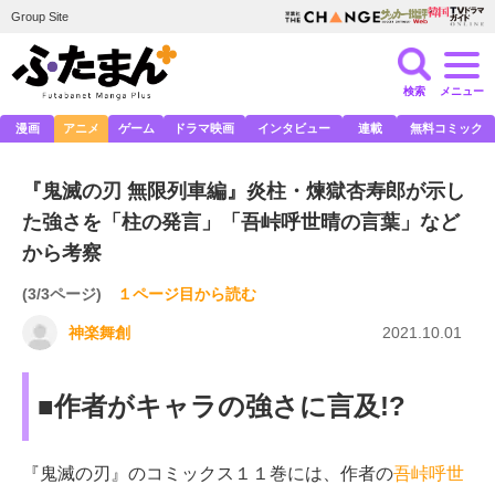
Group Site
検索
メニュー
漫画
アニメ
ゲーム
ドラマ映画
インタビュー
連載
無料コミック
『鬼滅の刃 無限列車編』炎柱・煉獄杏寿郎が示し
た強さを「柱の発言」「吾峠呼世晴の言葉」など
から考察
(3/3ページ)
１ページ目から読む
神楽舞創
2021.10.01
■作者がキャラの強さに言及!?
『鬼滅の刃』のコミックス１１巻には、作者の
吾峠呼世