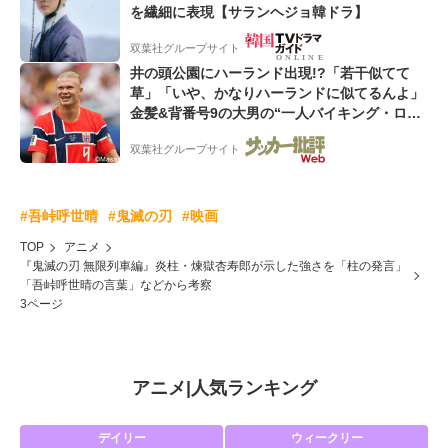
を繊細に表現【サランヘジョ韓ドラ】
双葉社グループサイト
井の頭公園にハーランド出現!?「若干似てて
草」「いや、かなりハーランドに似てるんよ」
金髪&背番号9の大男の“一人バイキング・ロ
ー”映像が話題!「元気をもらった」
双葉社グループサイト
#吾峠呼世晴
#鬼滅の刃
#映画
TOP
アニメ
『鬼滅の刃 無限列車編』炎柱・煉獄杏寿郎が示した強さを「柱の発言」
「吾峠呼世晴の言葉」などから考察
3ページ
アニメ
|
人気ランキング
デイリー
ウィークリー