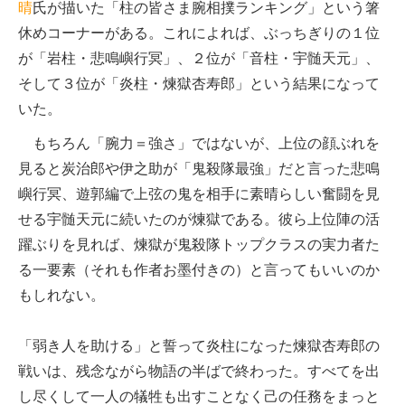
晴
氏が描いた「柱の皆さま腕相撲ランキング」という箸
休めコーナーがある。これによれば、ぶっちぎりの１位
が「岩柱・悲鳴嶼行冥」、２位が「音柱・宇髄天元」、
そして３位が「炎柱・煉獄杏寿郎」という結果になって
いた。
もちろん「腕力＝強さ」ではないが、上位の顔ぶれを
見ると炭治郎や伊之助が「鬼殺隊最強」だと言った悲鳴
嶼行冥、遊郭編で上弦の鬼を相手に素晴らしい奮闘を見
せる宇髄天元に続いたのが煉獄である。彼ら上位陣の活
躍ぶりを見れば、煉獄が鬼殺隊トップクラスの実力者た
る一要素（それも作者お墨付きの）と言ってもいいのか
もしれない。
「弱き人を助ける」と誓って炎柱になった煉獄杏寿郎の
戦いは、残念ながら物語の半ばで終わった。すべてを出
し尽くして一人の犠牲も出すことなく己の任務をまっと