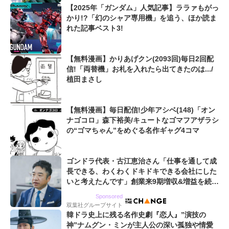
【2025年「ガンダム」人気記事】ララァもがっ
かり!?「幻のシャア専用機」を追う、ほか読ま
れた記事ベスト3!
【無料漫画】かりあげクン(2093回)毎日2回配
信!「両替機」お札を入れたら出てきたのは.../
植田まさし
【無料漫画】毎日配信!少年アシベ(148)「オン
ナゴコロ」森下裕美/キュートなゴマフアザラシ
の“ゴマちゃん”をめぐる名作ギャグ4コマ
ゴンドラ代表・古江恵治さん「仕事を通して成
長できる、わくわくドキドキできる会社にした
いと考えたんです」創業来9期増収&増益を続け
るWebマーケティング会社のアイデンティティ
Sponsored
双葉社グループサイト
韓ドラ史上に残る名作史劇『恋人』”演技の
神”ナムグン・ミンが主人公の深い孤独や情愛