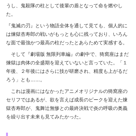
うし、鬼殺隊の柱として後輩の盾となって命を燃やし
た。
『鬼滅の刃』という物語全体を通して見ても、個人的に
は煉獄杏寿郎の戦いがもっとも心に残っており、いろん
な面で最強かつ最高の柱だったとあらためて実感する。
そして『劇場版 無限列車編』の劇中で、猗窩座はまだ
煉獄は肉体の全盛期を迎えていないと言っていた。「１
年後、２年後にはさらに技が研磨され、精度も上がるだ
ろう」とも……。
これは漫画にはなかったアニメオリジナルの猗窩座の
セリフではあるが、欲を言えば成長のピークを迎えた煉
獄杏寿郎が、鬼舞辻無惨との最終決戦で炎の呼吸の奥義
を繰り出す未来も見てみたかった。