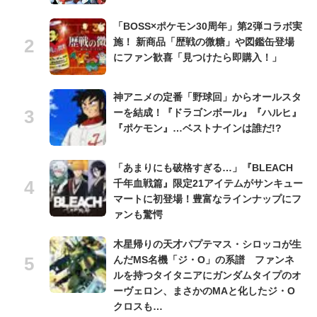
「BOSS×ポケモン30周年」第2弾コラボ実
施！ 新商品「歴戦の微糖」や図鑑缶登場
にファン歓喜「見つけたら即購入！」
神アニメの定番「野球回」からオールスタ
ーを結成！『ドラゴンボール』『ハルヒ』
『ポケモン』…ベストナインは誰だ!?
「あまりにも破格すぎる…」『BLEACH
千年血戦篇』限定21アイテムがサンキュー
マートに初登場！豊富なラインナップにフ
ァンも驚愕
木星帰りの天才パプテマス・シロッコが生
んだMS名機「ジ・O」の系譜 ファンネ
ルを持つタイタニアにガンダムタイプのオ
ーヴェロン、まさかのMAと化したジ・O
クロスも…