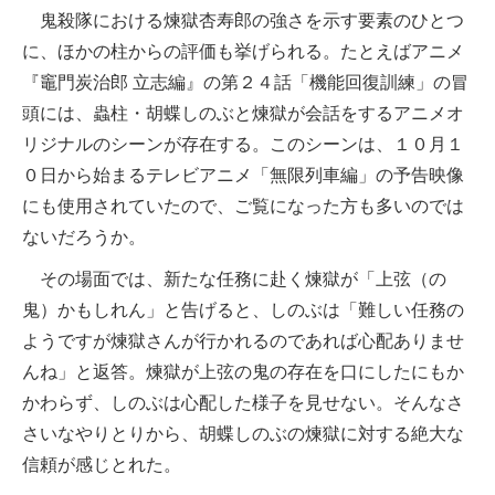
鬼殺隊における煉獄杏寿郎の強さを示す要素のひとつ
に、ほかの柱からの評価も挙げられる。たとえばアニメ
『竈門炭治郎 立志編』の第２４話「機能回復訓練」の冒
頭には、蟲柱・胡蝶しのぶと煉獄が会話をするアニメオ
リジナルのシーンが存在する。このシーンは、１０月１
０日から始まるテレビアニメ「無限列車編」の予告映像
にも使用されていたので、ご覧になった方も多いのでは
ないだろうか。
その場面では、新たな任務に赴く煉獄が「上弦（の
鬼）かもしれん」と告げると、しのぶは「難しい任務の
ようですが煉獄さんが行かれるのであれば心配ありませ
んね」と返答。煉獄が上弦の鬼の存在を口にしたにもか
かわらず、しのぶは心配した様子を見せない。そんなさ
さいなやりとりから、胡蝶しのぶの煉獄に対する絶大な
信頼が感じとれた。