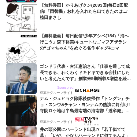
【無料漫画】かりあげクン(2093回)毎日2回配
信!「両替機」お札を入れたら出てきたのは.../
植田まさし
【無料漫画】毎日配信!少年アシベ(154)「海へ
行こう」森下裕美/キュートなゴマフアザラシ
の“ゴマちゃん”をめぐる名作ギャグ4コマ
ゴンドラ代表・古江恵治さん「仕事を通して成
長できる、わくわくドキドキできる会社にした
いと考えたんです」創業来9期増収&増益を続け
るWebマーケティング会社のアイデンティティ
Sponsored
双葉社グループサイト
ナム・ジュヒョク除隊後復帰作『トングン』チ
ョ・スンウ&チャン・ヨンナムの熱演に釘付け!
寺院ロケ地は半島最南端の海南郡「道卒庵」
【韓ドラから始める韓国旅行】
双葉社グループサイト
井の頭公園にハーランド出現!?「若干似てて
草」「いや、かなりハーランドに似てるんよ」