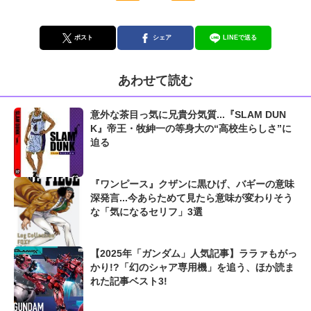
ポスト
シェア
LINEで送る
あわせて読む
意外な茶目っ気に兄貴分気質...『SLAM DUN
K』帝王・牧紳一の等身大の“高校生らしさ”に
迫る
『ワンピース』クザンに黒ひげ、バギーの意味
深発言...今あらためて見たら意味が変わりそう
な「気になるセリフ」3選
【2025年「ガンダム」人気記事】ララァもがっ
かり!?「幻のシャア専用機」を追う、ほか読ま
れた記事ベスト3!