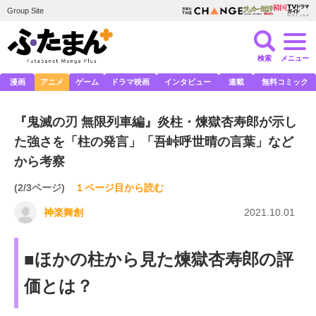
Group Site
検索
メニュー
漫画
アニメ
ゲーム
ドラマ映画
インタビュー
連載
無料コミック
『鬼滅の刃 無限列車編』炎柱・煉獄杏寿郎が示し
た強さを「柱の発言」「吾峠呼世晴の言葉」など
から考察
(2/3ページ)
１ページ目から読む
神楽舞創
2021.10.01
■ほかの柱から見た煉獄杏寿郎の評
価とは？