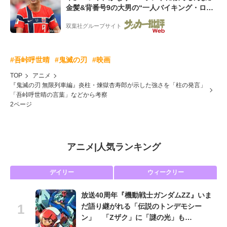
金髪&背番号9の大男の“一人バイキング・ロ
ー”映像が話題!「元気をもらった」
双葉社グループサイト
#吾峠呼世晴
#鬼滅の刃
#映画
TOP
アニメ
『鬼滅の刃 無限列車編』炎柱・煉獄杏寿郎が示した強さを「柱の発言」
「吾峠呼世晴の言葉」などから考察
2ページ
アニメ
|
人気ランキング
デイリー
ウィークリー
放送40周年『機動戦士ガンダムZZ』いま
だ語り継がれる「伝説のトンデモシー
ン」 「Zザク」に「謎の光」も…