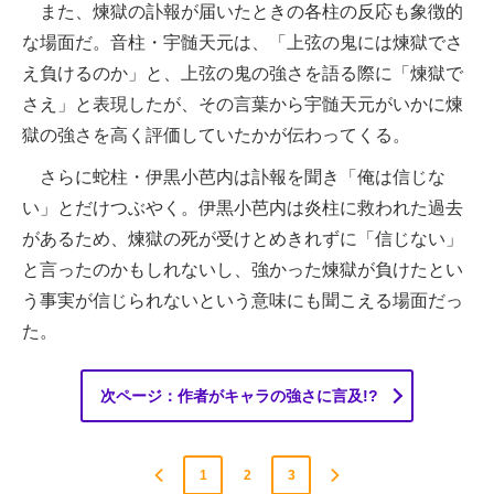
また、煉獄の訃報が届いたときの各柱の反応も象徴的
な場面だ。音柱・宇髄天元は、「上弦の鬼には煉獄でさ
え負けるのか」と、上弦の鬼の強さを語る際に「煉獄で
さえ」と表現したが、その言葉から宇髄天元がいかに煉
獄の強さを高く評価していたかが伝わってくる。
さらに蛇柱・伊黒小芭内は訃報を聞き「俺は信じな
い」とだけつぶやく。伊黒小芭内は炎柱に救われた過去
があるため、煉獄の死が受けとめきれずに「信じない」
と言ったのかもしれないし、強かった煉獄が負けたとい
う事実が信じられないという意味にも聞こえる場面だっ
た。
次ページ：作者がキャラの強さに言及!?
1
2
3