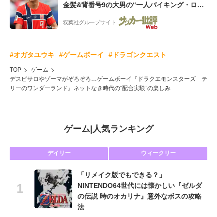
金髪&背番号9の大男の“一人バイキング・ロ
ー”映像が話題!「元気をもらった」
双葉社グループサイト
#オガタユウキ
#ゲームボーイ
#ドラゴンクエスト
TOP
ゲーム
デスピサロやゾーマがぞろぞろ…ゲームボーイ『ドラクエモンスターズ テ
リーのワンダーランド』ネットなき時代の“配合実験”の楽しみ
ゲーム
|
人気ランキング
デイリー
ウィークリー
「リメイク版でもできる？」
NINTENDO64世代には懐かしい『ゼルダ
の伝説 時のオカリナ』意外なボスの攻略
法