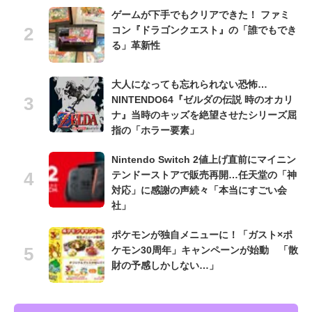
ゲームが下手でもクリアできた！ ファミ
コン『ドラゴンクエスト』の「誰でもでき
る」革新性
大人になっても忘れられない恐怖…
NINTENDO64『ゼルダの伝説 時のオカリ
ナ』当時のキッズを絶望させたシリーズ屈
指の「ホラー要素」
Nintendo Switch 2値上げ直前にマイニン
テンドーストアで販売再開…任天堂の「神
対応」に感謝の声続々「本当にすごい会
社」
ポケモンが独自メニューに！「ガスト×ポ
ケモン30周年」キャンペーンが始動 「散
財の予感しかしない…」