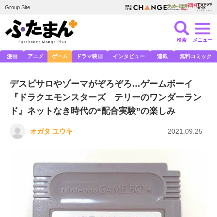
Group Site
検索
メニュー
漫画
アニメ
ゲーム
ドラマ映画
インタビュー
連載
無料コミック
デスピサロやゾーマがぞろぞろ…ゲームボーイ
『ドラクエモンスターズ テリーのワンダーラン
ド』ネットなき時代の“配合実験”の楽しみ
オガタ ユウキ
2021.09.25