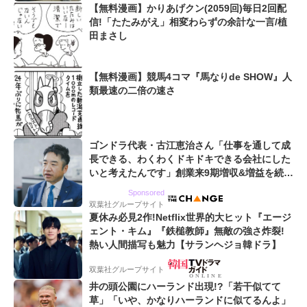
【無料漫画】かりあげクン(2059回)毎日2回配
信!「たたみがえ」相変わらずの余計な一言/植
田まさし
【無料漫画】競馬4コマ『馬なりde SHOW』人
類最速の二倍の速さ
ゴンドラ代表・古江恵治さん「仕事を通して成
長できる、わくわくドキドキできる会社にした
いと考えたんです」創業来9期増収&増益を続け
るWebマーケティング会社のアイデンティティ
Sponsored
双葉社グループサイト
夏休み必見2作!Netflix世界的大ヒット『エージ
ェント・キム』『鉄槌教師』無敵の強さ炸裂!
熱い人間描写も魅力【サランヘジョ韓ドラ】
双葉社グループサイト
井の頭公園にハーランド出現!?「若干似てて
草」「いや、かなりハーランドに似てるんよ」