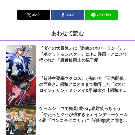
ポスト
シェア
LINEで送る
あわせて読む
『ダイの大冒険』に『約束のネバーランド』、
『ポケットモンスター』にも...漫画・アニメで
描かれた「異種族同士の親子愛」
『超時空要塞マクロス』が描いた「三角関係」
の面白さ...昭和アニオタまで翻弄した「2大ヒ
ロイン」リン・ミンメイ&早瀬未沙【昭和オタ
クは燃え尽きない】
ゲームショウで発見!遊べば絶対笑っちゃう
「やたらとクセが強すぎる」インディーゲーム
4選 『ウンコテクニカ』に『利用規約に同意し
たい』も...【東京ゲームショウ2025】