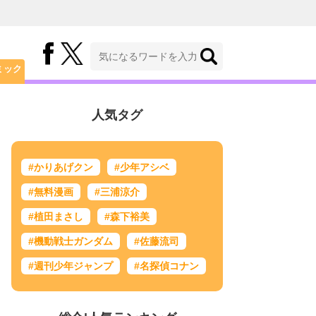
ミック
人気タグ
#かりあげクン
#少年アシベ
#無料漫画
#三浦涼介
#植田まさし
#森下裕美
#機動戦士ガンダム
#佐藤流司
#週刊少年ジャンプ
#名探偵コナン