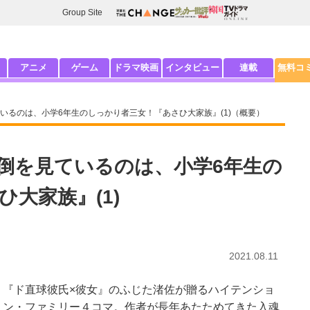
Group Site
アニメ
ゲーム
ドラマ映画
インタビュー
連載
無料コ
いるのは、小学6年生のしっかり者三女！『あさひ大家族』(1)（概要）
倒を見ているのは、小学6年生の
大家族』(1)
2021.08.11
『ド直球彼氏×彼女』のふじた渚佐が贈るハイテンショ
ン・ファミリー４コマ。作者が長年あたためてきた入魂