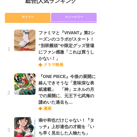
総合
|
人気ランキング
デイリー
ウィークリー
ファミマと『VIVANT』第2シ
放
ーズンのコラボがスタート！
ム
“別班饅頭”や限定グッズ登場
「
にファン感激「これは買うし
「
かない！」
ドラマ映画
木
『ONE PIECE』今後の展開に
シ
絡んできそうな「意味深な表
「
紙連載」 「神」エネルの月
ル
での展開に、元王下七武海の
ム
謎めいた過去も…
さ
漫画
ス
南や和也だけじゃない！『タ
ッチ』上杉達也の才能を「い
舞
ち早く見出した人物たち」
編