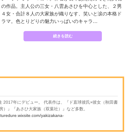
の作品。主人公の三女・八雲あさひを中心とした、２男
４女・合計８人の大家族が織りなす、笑いと涙の本格ド
ラマ。色とりどりの魅力いっぱいのキャラ…
続きを読む
住 2017年にデビュー。 代表作は、『ド直球彼氏×彼女（秋田書
房）』『あさひ大家族（双葉社）』など多数。
-turedure.wixsite.com/yakizakana-