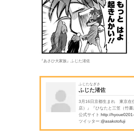
『あさひ大家族』ふじた渚佐
ふじたなぎさ
ふじた渚佐
3月16日京都生まれ 東京在
店）』『ひなたと三笠（竹書
公式サイト:
http://hyoue0201
ツイッター:
@asakotofuji