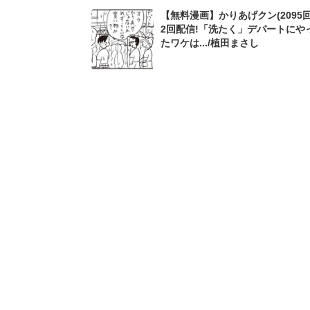
【無料漫画】かりあげクン(2095回
2回配信!「洗たく」デパートにや
たワケは.../植田まさし