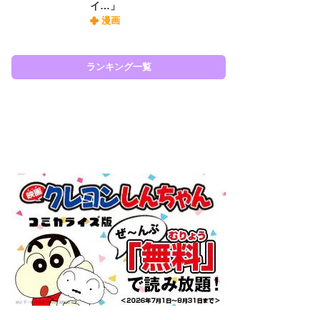
イ…」
『O
漫画
絡
紙
で
謎
ランキング一覧
ラン