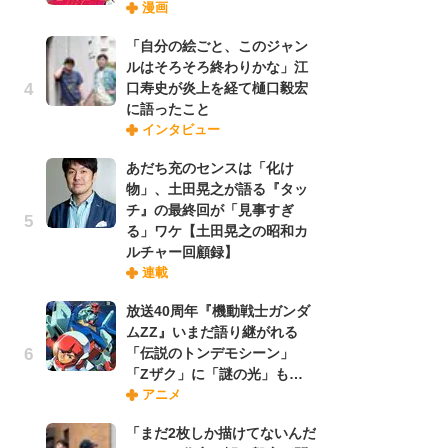
漫画
禁
「
「自分の絵ごと、このジャン
連
ルはそろそろ終わりかな」江
口寿史が炎上を経て樋口毅宏
に語ったこと
【
インタビュー
ー
完
あだち充のセンスは「化け
ー
物」、土田晃之が語る『タッ
チ』の最終回が「見事すぎ
る」ワケ【土田晃之の昭和カ
ナ
ルチャー回顧録】
リ
連載
イ
味
放送40周年『機動戦士ガンダ
フ
ムZZ』いまだ語り継がれる
ち
「伝説のトンデモシーン」
「Zザク」に「謎の光」も…
アニメ
劇
け
「まだ2枚しか描けてないんだ
「