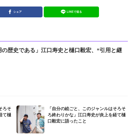
シェア
LINEで送る
用の歴史である」江口寿史と樋口毅宏、“引用と継
そろそ
「自分の絵ごと、このジャンルはそろそ
経て樋
ろ終わりかな」江口寿史が炎上を経て樋
口毅宏に語ったこと