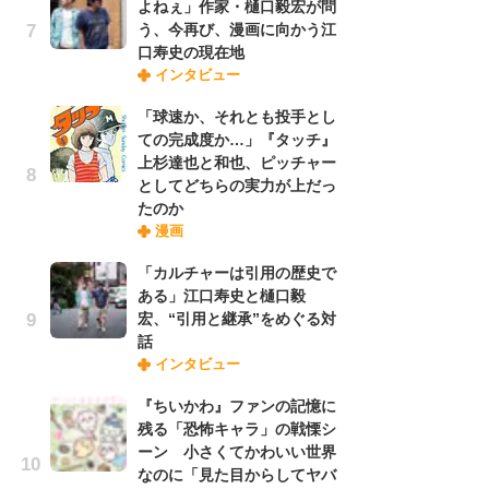
よねぇ」作家・樋口毅宏が問
れ
う、今再び、漫画に向かう江
口寿史の現在地
インタビュー
令
た!
「球速か、それとも投手とし
前
ての完成度か…」『タッチ』
ト
上杉達也と和也、ピッチャー
ド
としてどちらの実力が上だっ
たのか
漫画
「
決
「カルチャーは引用の歴史で
場
ある」江口寿史と樋口毅
別
宏、“引用と継承”をめぐる対
話
インタビュー
『
に
『ちいかわ』ファンの記憶に
が
残る「恐怖キャラ」の戦慄シ
実
ーン 小さくてかわいい世界
なのに「見た目からしてヤバ