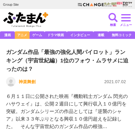
Group Site
検索
メニュー
漫画
アニメ
ゲーム
ドラマ映画
インタビュー
連載
無料コミック
ガンダム作品「最強の強化人間パイロット」ラン
キング（宇宙世紀編）1位のフォウ・ムラサメに迫
ったのは？
神楽舞創
2021.07.02
６月１１日に公開された映画『機動戦士ガンダム 閃光の
ハサウェイ』は、公開２週目にして興行収入１０億円を
突破。ガンダムシリーズの作品としては『逆襲のシャ
ア』以来３３年ぶりとなる興収１０億円超えを記録し
た。 そんな宇宙世紀のガンダム作品の根強…