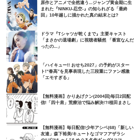
原作とアニメで全然違う...ジャンプ黄金期に生
まれた『NINKU-忍空-』の知られざる「最終
回」10年越しに描かれた真の結末とは?
ドラマ『Tシャツが乾くまで』主要キャスト
「まさかの退場劇」に視聴者騒然 「番宣なんだ
ったの...」
「ハイキュー!! おせち2027」の予約がスター
ト!“春高”を見事表現した三段重にファン感激
「エモすぎる」
【無料漫画】かりあげクン(2004回)毎日2回配
信!「四十肩」荒療治で悩み解決!?/植田まさし
【無料漫画】毎日配信!少年アシベ(68)「新しい
友達」森下裕美/キュートなゴマフアザラシ