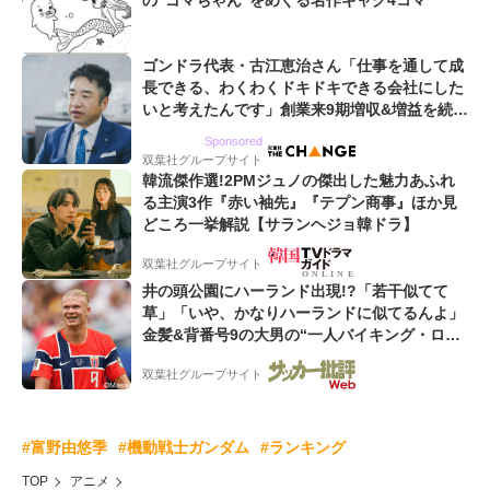
の“ゴマちゃん”をめぐる名作ギャグ4コマ
ゴンドラ代表・古江恵治さん「仕事を通して成
長できる、わくわくドキドキできる会社にした
いと考えたんです」創業来9期増収&増益を続け
るWebマーケティング会社のアイデンティティ
Sponsored
双葉社グループサイト
韓流傑作選!2PMジュノの傑出した魅力あふれ
る主演3作『赤い袖先』『テプン商事』ほか見
どころ一挙解説【サランヘジョ韓ドラ】
双葉社グループサイト
井の頭公園にハーランド出現!?「若干似てて
草」「いや、かなりハーランドに似てるんよ」
金髪&背番号9の大男の“一人バイキング・ロ
ー”映像が話題!「元気をもらった」
双葉社グループサイト
#富野由悠季
#機動戦士ガンダム
#ランキング
TOP
アニメ