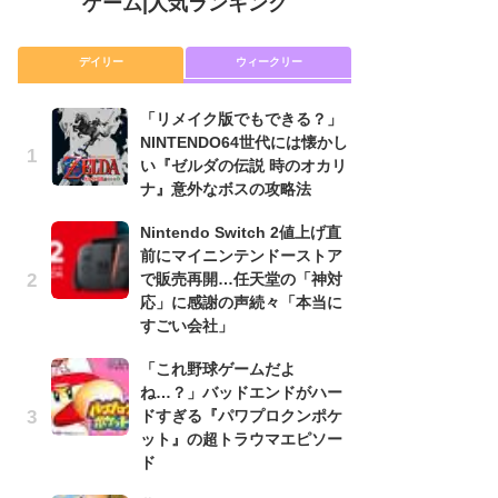
ゲーム
|
人気ランキング
デイリー
ウィークリー
「リメイク版でもできる？」
「
NINTENDO64世代には懐かし
NI
い『ゼルダの伝説 時のオカリ
い
ナ』意外なボスの攻略法
ナ
Nintendo Switch 2値上げ直
P
前にマイニンテンドーストア
滅
で販売再開…任天堂の「神対
モ
応」に感謝の声続々「本当に
ル
すごい会社」
で
「これ野球ゲームだよ
『
ね…？」バッドエンドがハー
コ
ドすぎる『パワプロクンポケ
限
ット』の超トラウマエピソー
「
ド
悲