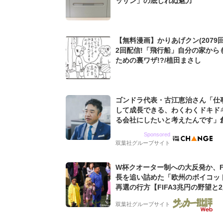
ッサン」の底しれぬ魅力
【無料漫画】かりあげクン(2079回
2回配信!「飛行船」自分の家から
ための裏ワザ!?/植田まさし
ゴンドラ代表・古江恵治さん「仕
して成長できる、わくわくドキド
る会社にしたいと考えたんです」
9期増収&増益を続けるWebマー
Sponsored
グ会社のアイデンティティ
双葉社グループサイト
W杯クオーター制への大反発か、FI
長を追い詰めた「欧州のボイコッ
再選の行方【FIFA3兆円の野望と
ウンゴール、来年3月の会長選】(3
双葉社グループサイト