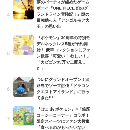
夢のパーティが組めたゲーム
う
ボーイ『ONE PIECE 幻のグ
ボ
ランドライン冒険記！』謎の
「
最強助っ人「アンゴルモア大
マ
王」の思い出
フ
『ポケモン』30周年の特別モ
『
デルネックレス5種が予約開
オ
始！ 豪華コレクションにファ
く
ン歓喜「可愛い！ 欲しい！」
熱
「カビゴン99万で二度見し
出
た」
「
ついにグランドオープン！淡
ね
路島でゾーマ討伐「ドラゴン
ド
クエストアイランド」に行っ
ッ
てきた!!!
ド
『ぽこ あ ポケモン』×「銀座
『
コージーコーナー」コラボ！
ト
限定スイーツにファン大興奮
ー
「食べるのがもったいない」
説