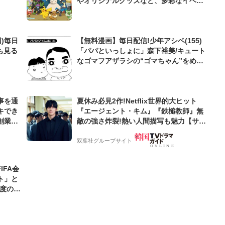
やオリジナルグッズなど、多彩なイベン
ト企画にファン歓喜「めちゃくちゃ可愛
い!」
)毎日
【無料漫画】毎日配信!少年アシベ(155)
も見る
「パパといっしょに」森下裕美/キュート
なゴマフアザラシの“ゴマちゃん”をめぐ
る名作ギャグ4コマ
事を通
夏休み必見2作!Netflix世界的大ヒット
キでき
『エージェント・キム』『鉄槌教師』無
創業来
敵の強さ炸裂!熱い人間描写も魅力【サラ
ケティン
ンヘジョ韓ドラ】
双葉社グループサイト
FA会
ト」と
2度のオ
)