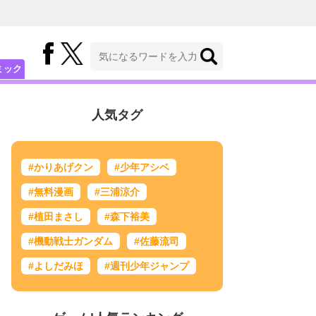
ミック
人気タグ
#かりあげクン
#少年アシベ
#無料漫画
#三浦涼介
#植田まさし
#森下裕美
#機動戦士ガンダム
#佐藤流司
#よしだみほ
#週刊少年ジャンプ