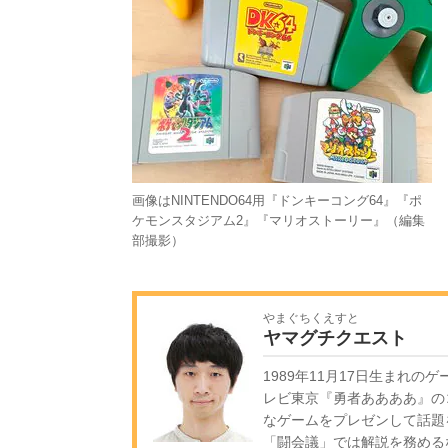
画像はNINTENDO64用『ドンキーコング64』『ポ
ケモンスタジアム2』『マリオストーリー』（編集
部撮影）
やまぐちくえすと
ヤマグチクエスト
1989年11月17日生まれ
レビ東京『勇者ああああ』の
なゲームをプレゼンして話題
「闘会議」では解説を務める