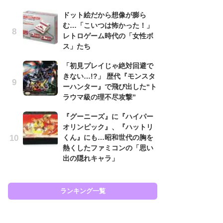
と
ドット絵だから想像が膨ら
む…「こいつは怖かった！」
大
レトロゲーム時代の「女性ボ
恐怖
ス」たち
の
キ
「初見プレイじゃ絶対回避で
屈
きない…!?」 歴代『モンスタ
ーハンター』で飛び出した“ト
癒
ラウマ級の理不尽攻撃”
イ
や
『グーニーズ』に『ハイパー
せ
オリンピック』、『ハットリ
くん』にも…昭和世代の胸を
Ni
熱くしたファミコンの「思い
前
出の隠れキャラ」
で
応
す
ランキング一覧
ラン