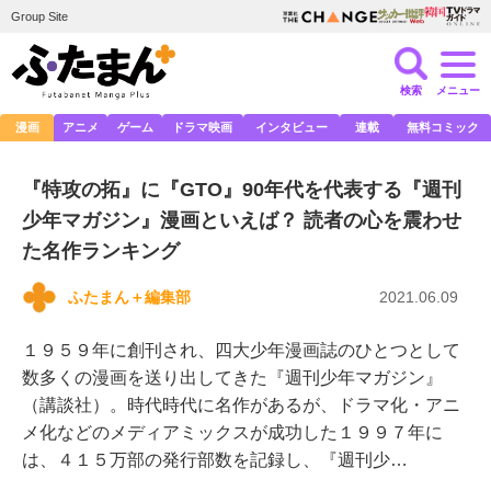
Group Site
検索
メニュー
漫画
アニメ
ゲーム
ドラマ映画
インタビュー
連載
無料コミック
『特攻の拓』に『GTO』90年代を代表する『週刊
少年マガジン』漫画といえば？ 読者の心を震わせ
た名作ランキング
ふたまん＋編集部
2021.06.09
１９５９年に創刊され、四大少年漫画誌のひとつとして
数多くの漫画を送り出してきた『週刊少年マガジン』
（講談社）。時代時代に名作があるが、ドラマ化・アニ
メ化などのメディアミックスが成功した１９９７年に
は、４１５万部の発行部数を記録し、『週刊少…