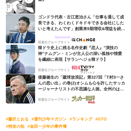
ゴンドラ代表・古江恵治さん「仕事を通して成
長できる、わくわくドキドキできる会社にした
いと考えたんです」創業来9期増収&増益を続け
るWebマーケティング会社のアイデンティティ
Sponsored
双葉社グループサイト
韓ドラ史上に残る名作史劇『恋人』”演技の
神”ナムグン・ミンが主人公の深い孤独や情愛
を繊細に表現【サランヘジョ韓ドラ】
双葉社グループサイト
後藤健生の「蹴球放浪記」第327回「T村S一さ
んの思い出」の巻(2)オシムも心を許したサッカ
ージャーナリストの不思議な人徳。全州のはず
が原州へ? 愛すべき男の“大迷子”伝説
双葉社グループサイト
#藤沢とおる
#週刊少年マガジン
#ランキング
#GTO
#特攻の拓
#金田一少年の事件簿