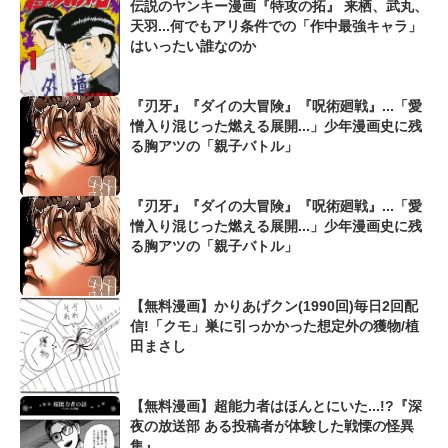
伝説のヤンキー漫画『特攻の拓』 来栖、武丸、
天羽...何でもアリ条件での「作中最強キャラ」
はいったい誰なのか
『刃牙』『ダイの大冒険』『呪術廻戦』...「愛
憎入り混じった燃える展開...」少年漫画史に残
る胸アツの「親子バトル」
『刃牙』『ダイの大冒険』『呪術廻戦』...「愛
憎入り混じった燃える展開...」少年漫画史に残
る胸アツの「親子バトル」
【無料漫画】かりあげクン(1990回)毎日2回配
信!「クモ」巣に引っかかった想定外の獲物/植
田まさし
【無料漫画】超能力者はほんとにいた...!?『深
夜の放送部 ある投稿者が体験した戦慄の怪異
集』