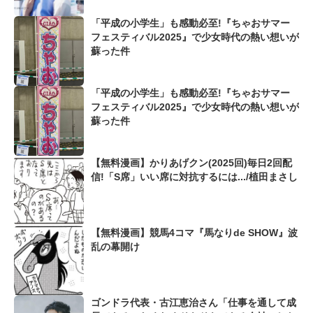
「平成の小学生」も感動必至!『ちゃおサマー
フェスティバル2025』で少女時代の熱い想いが
蘇った件
「平成の小学生」も感動必至!『ちゃおサマー
フェスティバル2025』で少女時代の熱い想いが
蘇った件
【無料漫画】かりあげクン(2025回)毎日2回配
信!「S席」いい席に対抗するには.../植田まさし
【無料漫画】競馬4コマ『馬なりde SHOW』波
乱の幕開け
ゴンドラ代表・古江恵治さん「仕事を通して成