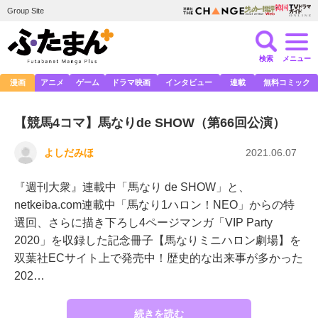
Group Site
検索
メニュー
漫画
アニメ
ゲーム
ドラマ映画
インタビュー
連載
無料コミック
【競馬4コマ】馬なりde SHOW（第66回公演）
よしだみほ
2021.06.07
『週刊大衆』連載中「馬なり de SHOW」と、
netkeiba.com連載中「馬なり1ハロン！NEO」からの特
選回、さらに描き下ろし4ページマンガ「VIP Party
2020」を収録した記念冊子【馬なりミニハロン劇場】を
双葉社ECサイト上で発売中！歴史的な出来事が多かった
202…
続きを読む