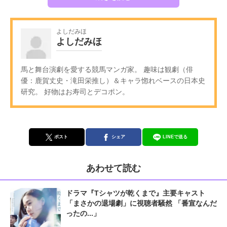
よしだみほ
よしだみほ
馬と舞台演劇を愛する競馬マンガ家。 趣味は観劇（俳
優：鹿賀丈史・滝田栄推し）＆キャラ惚れベースの日本史
研究。 好物はお寿司とデコポン。
ポスト
シェア
LINEで送る
あわせて読む
ドラマ『Tシャツが乾くまで』主要キャスト
「まさかの退場劇」に視聴者騒然 「番宣なんだ
ったの...」