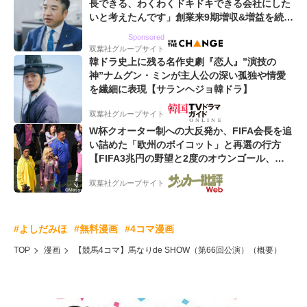
長できる、わくわくドキドキできる会社にした
いと考えたんです」創業来9期増収&増益を続け
るWebマーケティング会社のアイデンティティ
Sponsored
双葉社グループサイト
韓ドラ史上に残る名作史劇『恋人』”演技の
神”ナムグン・ミンが主人公の深い孤独や情愛
を繊細に表現【サランヘジョ韓ドラ】
双葉社グループサイト
W杯クオーター制への大反発か、FIFA会長を追
い詰めた「欧州のボイコット」と再選の行方
【FIFA3兆円の野望と2度のオウンゴール、来
年3月の会長選】(3)
双葉社グループサイト
#よしだみほ
#無料漫画
#4コマ漫画
TOP
漫画
【競馬4コマ】馬なりde SHOW（第66回公演）（概要）