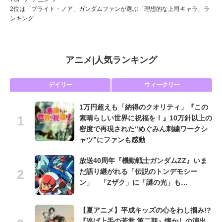
2位は「ブライト・ノア」ガンダムファンが選ぶ「理想的な上司キャラ」ラ
ンキング
アニメ
|
人気ランキング
デイリー
ウィークリー
1万円超えも「納得のクオリティ」『この
素晴らしい世界に祝福を！』10万針以上の
密度で再現された“めぐみん刺繍ワークシ
ャツ”にファンも感動
放送40周年『機動戦士ガンダムZZ』いま
だ語り継がれる「伝説のトンデモシー
ン」 「Zザク」に「謎の光」も…
【夏アニメ】平成キッズの心をわし掴み!?
『逃げ上手の若君 第二期』懐かしの演出