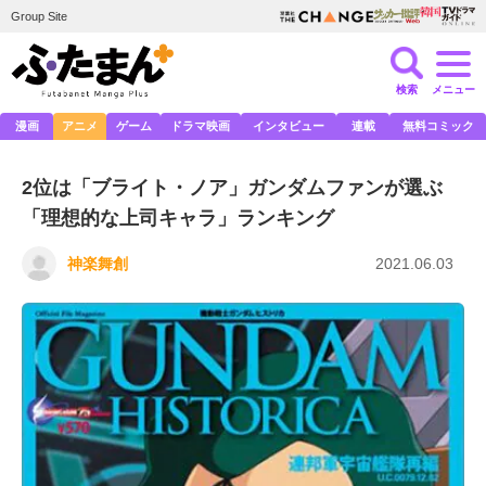
Group Site
検索
メニュー
漫画
アニメ
ゲーム
ドラマ映画
インタビュー
連載
無料コミック
2位は「ブライト・ノア」ガンダムファンが選ぶ
「理想的な上司キャラ」ランキング
神楽舞創
2021.06.03