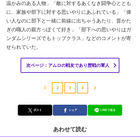
温かみのある人物」「敵に対するあくなき闘争心ととも
に、家族や部下に対する思いやりにあふれている」「偉
い人なのに部下と一緒に前線に出ちゃうあたり、昔かた
ぎの職人の親方っぽくて好き」「部下への思いやりはガ
ンダムシリーズでもトップクラス」などのコメントが寄
せられていた。
次ページ：アムロの戦友であり歴戦の軍人
1
2
3
4
ポスト
シェア
LINEで送る
あわせて読む