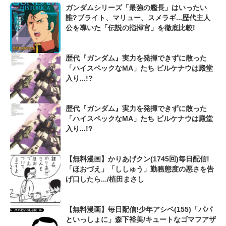
ガンダムシリーズ「最強の艦長」はいったい
誰?ブライト、マリュー、スメラギ...歴代主人
公を導いた「伝説の指揮官」を徹底比較!
歴代『ガンダム』実力を発揮できずに散った
「ハイスペックなMA」たち ビルケナウは殿堂
入り...!?
歴代『ガンダム』実力を発揮できずに散った
「ハイスペックなMA」たち ビルケナウは殿堂
入り...!?
【無料漫画】かりあげクン(1745回)毎日配信!
「ほおづえ」「ししゅう」勤務態度の悪さを告
げ口したら.../植田まさし
【無料漫画】毎日配信!少年アシベ(155)「パパ
といっしょに」森下裕美/キュートなゴマフアザ