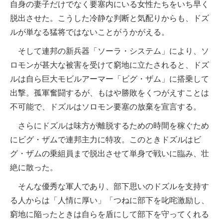
自身の妻子だけでなく要塞内にいる女性たちをいち早く
脱出させた。こうした冷静な判断と気配りからも、ドズ
ルが単なる猛将ではないことがうかがえる。
そして連邦の新兵器「ソーラ・システム」により、ソ
ロモンが甚大な被害を受けて窮地に立たされると、ドズ
ルは自ら巨大モビルアーマー「ビグ・ザム」に搭乗して
出撃。孤軍奮闘するが、もはや勝敗をくつがえすことは
不可能で、ドズルはソロモン要塞の放棄を宣言する。
さらにドズルは味方が離脱するための時間を稼ぐため
にビグ・ザムで連邦主力に特攻。このときドズルはビ
グ・ザムの乗組員まで脱出させて単身で戦いに臨み、壮
絶に散った。
そんな優秀な軍人であり、部下思いのドズルを支持す
る人からは「人情に厚い」「つねに部下を叱咤激励し、
窮地に陥ったときは自らを盾にして部下を守ってくれる