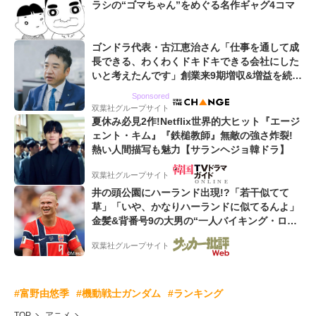
ラシの“ゴマちゃん”をめぐる名作ギャグ4コマ
ゴンドラ代表・古江恵治さん「仕事を通して成
長できる、わくわくドキドキできる会社にした
いと考えたんです」創業来9期増収&増益を続け
るWebマーケティング会社のアイデンティティ
Sponsored
双葉社グループサイト
夏休み必見2作!Netflix世界的大ヒット『エージ
ェント・キム』『鉄槌教師』無敵の強さ炸裂!
熱い人間描写も魅力【サランヘジョ韓ドラ】
双葉社グループサイト
井の頭公園にハーランド出現!?「若干似てて
草」「いや、かなりハーランドに似てるんよ」
金髪&背番号9の大男の“一人バイキング・ロ
ー”映像が話題!「元気をもらった」
双葉社グループサイト
#富野由悠季
#機動戦士ガンダム
#ランキング
TOP
アニメ