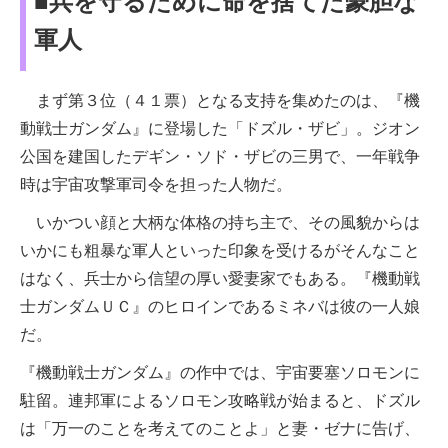
■兵を守るために命を捨てた豪胆な
軍人
まず第３位（４１票）となる支持を集めたのは、『機
動戦士ガンダム』に登場した「ドズル・ザビ」。ジオン
公国を建国したデギン・ソド・ザビの三男で、一年戦争
時は宇宙攻撃軍司令を担った人物だ。
いかつい顔と大柄な体格の持ち主で、その風貌からは
いかにも粗暴な軍人といった印象を受けるがそんなこと
はなく、兵士から信望の厚い愛妻家でもある。『機動戦
士ガンダムＵＣ』のヒロインであるミネバは彼の一人娘
だ。
『機動戦士ガンダム』の作中では、宇宙要塞ソロモンに
駐留。連邦軍によるソロモン攻略戦が始まると、ドズル
は「万一のことを考えてのことよ」と妻・ゼナに告げ、