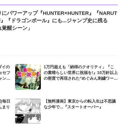
パワーアップ『HUNTER×HUNTER』『NARUT
』『ドラゴンボール』にも...ジャンプ史に残る
れ覚醒シーン」
ダイの
1万円超えも「納得のクオリティ」『こ
ョセフ
の素晴らしい世界に祝福を!』10万針以上
ャンプ
の密度で再現された“めぐみん刺繍ワーク
シャツ”にファンも感動
)毎日
【無料漫画】東京からの転入生は不思議
んまり
な少年で...『スタートオーバー』