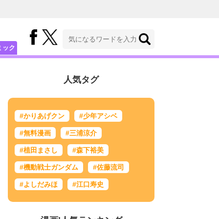
ミック
人気タグ
#かりあげクン
#少年アシベ
#無料漫画
#三浦涼介
#植田まさし
#森下裕美
#機動戦士ガンダム
#佐藤流司
#よしだみほ
#江口寿史