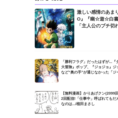
激しい感情のあまりに
O』『幽☆遊☆白書
「主人公のブチ切
「勝利フラグ」だったはずが...『
大冒険』ポップ、『ジョジョ』ジ
など“奥の手”が通じなかった「ジ
漫画の絶望シーン」
【無料漫画】かりあげクン(2099回
2回配信!「仕事中」呼ばれてもだ
なのは.../植田まさし