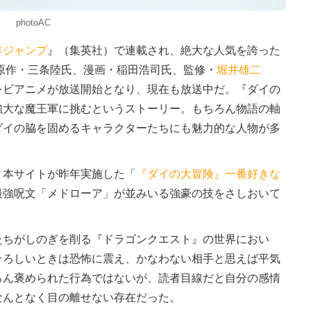
photoAC
年ジャンプ
』（集英社）で連載され、絶大な人気を誇った
原作・三条陸氏、漫画・稲田浩司氏、監修・
堀井雄二
レビアニメが放送開始となり、現在も放送中だ。『ダイの
強大な魔王軍に挑むというストーリー。もちろん物語の軸
ダイの脇を固めるキャラクターたちにも魅力的な人物が多
本サイトが昨年実施した「
『ダイの大冒険』一番好きな
最強呪文「メドローア」が並みいる強豪の技をさしおいて
ちがしのぎを削る『ドラゴンクエスト』の世界におい
そろしいときは恐怖に震え、かなわない相手と思えば平気
ろん褒められた行為ではないが、読者目線だと自分の感情
なんとなく目の離せない存在だった。