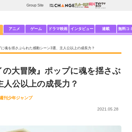
Group Site
アニメ
ゲーム
ドラマ映画
インタビュー
連載
無料コ
プに魂を揺さぶられた感動シーン3選、主人公以上の成長力？
イの大冒険』ポップに魂を揺さぶ
主人公以上の成長力？
#週刊少年ジャンプ
2021.05.28