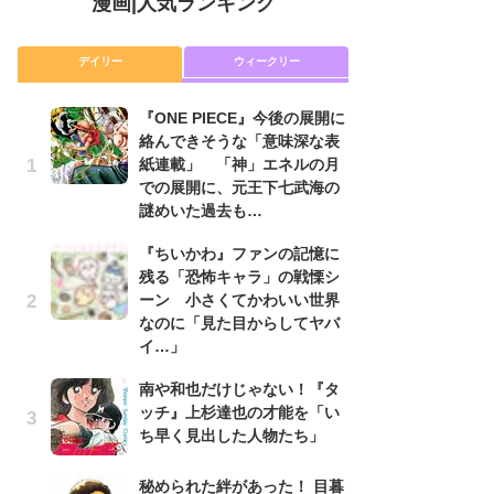
漫画
|
人気ランキング
デイリー
ウィークリー
『ONE PIECE』今後の展開に
舞
絡んできそうな「意味深な表
編
紙連載」 「神」エネルの月
禁
での展開に、元王下七武海の
「
謎めいた過去も…
連
『ちいかわ』ファンの記憶に
『O
残る「恐怖キャラ」の戦慄シ
絡
ーン 小さくてかわいい世界
紙
なのに「見た目からしてヤバ
で
イ…」
謎
南や和也だけじゃない！『タ
令
ッチ』上杉達也の才能を「い
た!
ち早く見出した人物たち」
前
ト
ド
秘められた絆があった！ 目暮