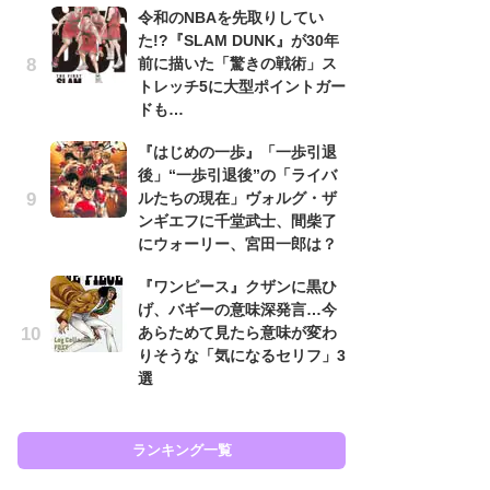
令和のNBAを先取りしてい
代
た!?『SLAM DUNK』が30年
加
前に描いた「驚きの戦術」ス
思
トレッチ5に大型ポイントガー
「
ドも…
て
『はじめの一歩』「一歩引退
上
後」“一歩引退後”の「ライバ
と
ルたちの現在」ヴォルグ・ザ
た
ンギエフに千堂武士、間柴了
原
にウォーリー、宮田一郎は？
闘
『ワンピース』クザンに黒ひ
ア
げ、バギーの意味深発言…今
の
あらためて見たら意味が変わ
りそうな「気になるセリフ」3
選
ラン
ランキング一覧