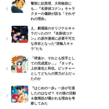
警部に妃英理、大和敢助に
南
も…『名探偵コナン』キャラ
ッ
クターの傷跡が語る「それぞ
ち
れの理由」
え、劇場版のオリジナルキャ
『
ラだったの!? 『名探偵コナ
残
ン』の原作漫画に必要不可欠
ー
な存在となった“逆輸入キャ
な
ラ”たち
イ
「球速か、それとも投手とし
ア
ての完成度か…」『タッチ』
ー
上杉達也と和也、ピッチャー
場
としてどちらの実力が上だっ
ァ
たのか
努
『はじめの一歩』一歩が引退
ジ
したのはなぜ？ その後の活動
鬼
＆復帰説が囁かれる理由を考
の
察してみた
怖