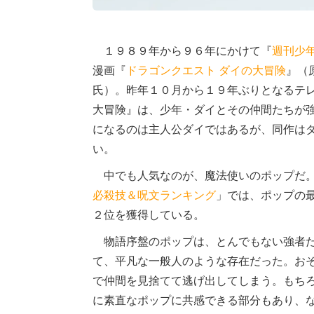
１９８９年から９６年にかけて『
週刊少
漫画『
ドラゴンクエスト
ダイの大冒険
』（
氏）。昨年１０月から１９年ぶりとなるテ
大冒険』は、少年・ダイとその仲間たちが
になるのは主人公ダイではあるが、同作は
い。
中でも人気なのが、魔法使いのポップだ。
必殺技＆呪文ランキング
」では、ポップの
２位を獲得している。
物語序盤のポップは、とんでもない強者た
て、平凡な一般人のような存在だった。お
で仲間を見捨てて逃げ出してしまう。もち
に素直なポップに共感できる部分もあり、