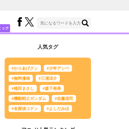
ミック
人気タグ
#かりあげクン
#少年アシベ
#無料漫画
#三浦涼介
#植田まさし
#森下裕美
#機動戦士ガンダム
#佐藤流司
#名探偵コナン
#よしだみほ