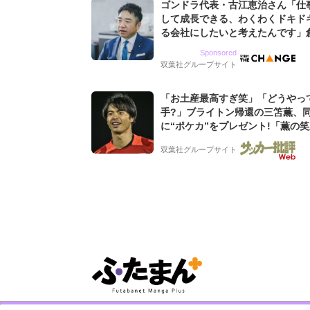
ゴンドラ代表・古江恵治さん「仕
して成長できる、わくわくドキド
る会社にしたいと考えたんです」
9期増収&増益を続けるWebマー
Sponsored
グ会社のアイデンティティ
双葉社グループサイト
「お土産最高すぎ笑」「どうやっ
手?」ブライトン帰還の三笘薫、
に“ポケカ”をプレゼント!「薫の
てよかった」「大喜びのリュテル
双葉社グループサイト
ぎ」