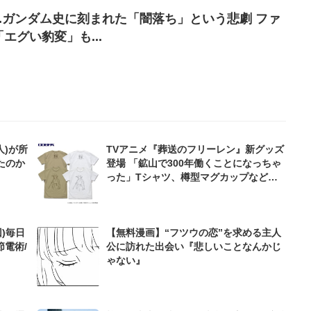
..ガンダム史に刻まれた「闇落ち」という悲劇 ファ
エグい豹変」も...
人)が所
TVアニメ『葬送のフリーレン』新グッズ
たのか
登場 「鉱山で300年働くことになっちゃ
った」Tシャツ、樽型マグカップなどの
発表にファン大興奮「めっちゃ着たい!」
)毎日
【無料漫画】“フツウの恋”を求める主人
節電術/
公に訪れた出会い『悲しいことなんかじ
ゃない』