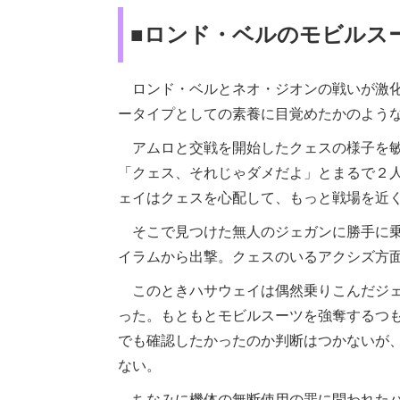
■ロンド・ベルのモビルス
ロンド・ベルとネオ・ジオンの戦いが激化
ータイプとしての素養に目覚めたかのよう
アムロと交戦を開始したクェスの様子を敏
「クェス、それじゃダメだよ」とまるで２
ェイはクェスを心配して、もっと戦場を近
そこで見つけた無人のジェガンに勝手に乗
イラムから出撃。クェスのいるアクシズ方
このときハサウェイは偶然乗りこんだジェ
った。もともとモビルスーツを強奪するつ
でも確認したかったのか判断はつかないが
ない。
ちなみに機体の無断使用の罪に問われたパ