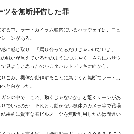
ーツを無断拝借した罪
する中、ラー・カイラム艦内にいるハサウェイは、ニュ
なシーンがある。
感に感じ取り、「罵り合ってるだけじゃいけないよ」
人の戦いが見えているかのようにつぶやく。さらにハサウ
くで見ようと思ったのかカタパルトデッキに向かう。
りこみ、機体が動作することに気づくと無断でラー・カ
面へと向かった。
ガンの中で「これ、動くじゃないか」と驚くシーンがあ
もりでいたのか、それとも動かない機体のカメラ等で戦場
、結果的に貴重なモビルスーツを無断利用したのは間違い
イロットと言えば、『機動戦士ガンダム００８３ ＳＴＡ