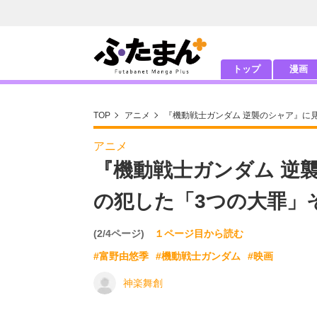
トップ
漫画
TOP
アニメ
『機動戦士ガンダム 逆襲のシャア』に
アニメ
『機動戦士ガンダム 逆
の犯した「3つの大罪」
(2/4ページ)
１ページ目から読む
#富野由悠季
#機動戦士ガンダム
#映画
神楽舞創