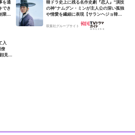
事を通
韓ドラ史上に残る名作史劇『恋人』”演技
キでき
の神”ナムグン・ミンが主人公の深い孤独
創業来
や情愛を繊細に表現【サランヘジョ韓ド
ケティン
ラ】
双葉社グループサイト
て入
同僚
笑顔見れ
可愛す