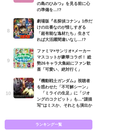
の島のひみつ』を見る前に心
ン
の準備を…!?
「
劇場版『名探偵コナン』1作だ
ン
けの出番なのが惜しすぎる
た
「超有能な逸材たち」生きて
「
れば大活躍間違いなし…!?
ー
ファミマ×サンリオ×メーカー
『
マスコットが豪華コラボ！ 総
を
勢26キャラ大集結にファン歓
「
喜「可愛い、絶対行く」
ン
写
『機動戦士ガンダム』視聴者
を惑わせた「不可解シーン」
ガ
「ミライの生足」に「ジオ
ナ
ングのコクピット」も…“謎描
社
写”はミスか、それとも演出か
危
も…
ランキング一覧
ラン