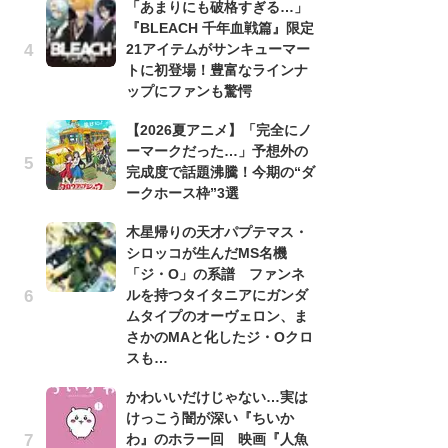
「あまりにも破格すぎる…」
『BLEACH 千年血戦篇』限定
劇
21アイテムがサンキューマー
け
トに初登場！豊富なラインナ
「
ップにファンも驚愕
れ
【2026夏アニメ】「完全にノ
「
ーマークだった…」予想外の
『
完成度で話題沸騰！今期の“ダ
2
ークホース枠”3選
ト
ッ
木星帰りの天才パプテマス・
シロッコが生んだMS名機
「
「ジ・O」の系譜 ファンネ
コ
ルを持つタイタニアにガンダ
別
ムタイプのオーヴェロン、ま
「
さかのMAと化したジ・Oクロ
プ
スも…
「
かわいいだけじゃない…実は
品
けっこう闇が深い『ちいか
ス
わ』のホラー回 映画『人魚
ィ