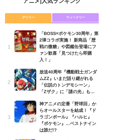
アニメ
|
人気ランキング
デイリー
ウィークリー
「BOSS×ポケモン30周年」第
放
2弾コラボ実施！ 新商品「歴
ム
戦の微糖」や図鑑缶登場にフ
「
ァン歓喜「見つけたら即購
「
入！」
木
放送40周年『機動戦士ガンダ
シ
ムZZ』いまだ語り継がれる
「
「伝説のトンデモシーン」
ル
「Zザク」に「謎の光」も…
ム
さ
神アニメの定番「野球回」か
ス
らオールスターを結成！『ド
ラゴンボール』『ハルヒ』
【
『ポケモン』…ベストナイン
ー
は誰だ!?
完
ー