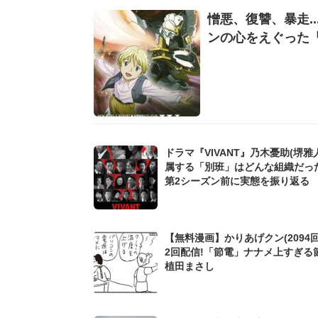
憎悪、復讐、暴走.
ンの心をえぐった「
ドラマ『VIVANT』乃木憂助(堺雅
属する「別班」はどんな組織だっ
第2シーズン前に実態を振り返る
【無料漫画】かりあげクン(2094回
2回配信!「節電」ナナメ上すぎる
植田まさし