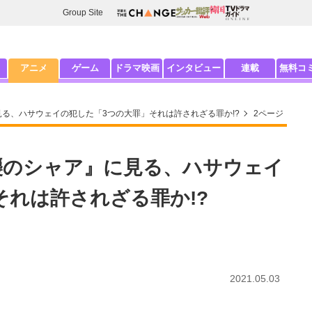
Group Site
アニメ
ゲーム
ドラマ映画
インタビュー
連載
無料コ
見る、ハサウェイの犯した「3つの大罪」それは許されざる罪か!?
2ページ
襲のシャア』に見る、ハサウェイ
それは許されざる罪か!?
2021.05.03