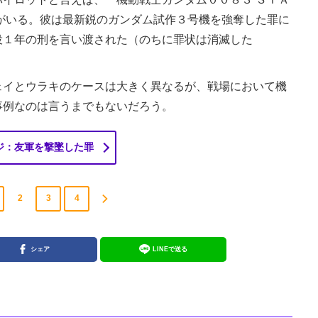
がいる。彼は最新鋭のガンダム試作３号機を強奪した罪に
役１年の刑を言い渡された（のちに罪状は消滅した
イとウラキのケースは大きく異なるが、戦場において機
事例なのは言うまでもないだろう。
ジ：友軍を撃墜した罪
2
3
4
シェア
LINEで送る