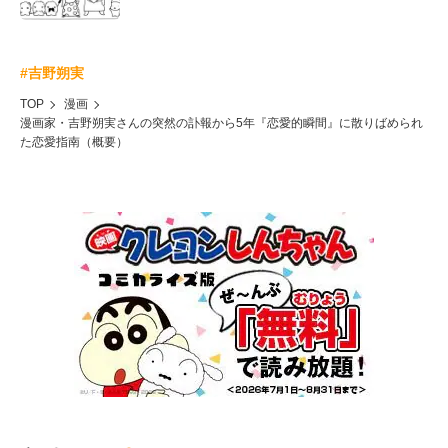
#吉野朔実
TOP
漫画
漫画家・吉野朔実さんの突然の訃報から5年『恋愛的瞬間』に散りばめられ
た恋愛指南（概要）