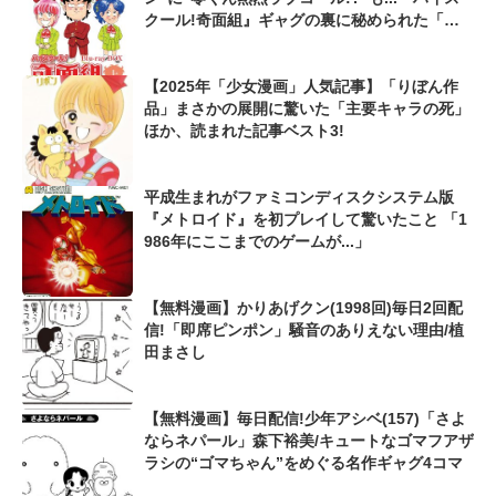
クール!奇面組』ギャグの裏に秘められた「甘
酸っぱい恋愛エピソード」
【2025年「少女漫画」人気記事】「りぼん作
品」まさかの展開に驚いた「主要キャラの死」
ほか、読まれた記事ベスト3!
平成生まれがファミコンディスクシステム版
『メトロイド』を初プレイして驚いたこと 「1
986年にここまでのゲームが...」
【無料漫画】かりあげクン(1998回)毎日2回配
信!「即席ピンポン」騒音のありえない理由/植
田まさし
【無料漫画】毎日配信!少年アシベ(157)「さよ
ならネパール」森下裕美/キュートなゴマフアザ
ラシの“ゴマちゃん”をめぐる名作ギャグ4コマ