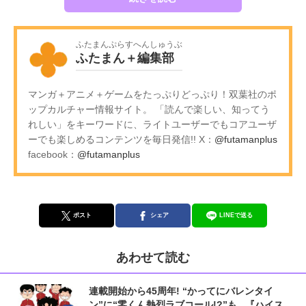
ふたまんぷらすへんしゅうぶ
ふたまん＋編集部
マンガ＋アニメ＋ゲームをたっぷりどっぷり！双葉社のポ
ップカルチャー情報サイト。 「読んで楽しい、知ってう
れしい」をキーワードに、ライトユーザーでもコアユーザ
ーでも楽しめるコンテンツを毎日発信!! X：
@futamanplus
facebook：
@futamanplus
ポスト
シェア
LINEで送る
あわせて読む
連載開始から45周年! “かってにバレンタイ
ン”に“零くん熱烈ラブコール!?”も...『ハイス