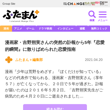
Group Site
検索
メニュー
漫画
アニメ
ゲーム
ドラマ映画
インタビュー
連載
無料コミック
漫画家・吉野朔実さんの突然の訃報から5年『恋愛
的瞬間』に散りばめられた恋愛指南
ふたまん＋編集部
2021.04.20
漫画『少年は荒野をめざす』『ぼくだけが知っている』
などの代表作で知られる、漫画家・吉野朔実さん（享年
５７）が亡くなってから、２０日で５年が過ぎた。訃報
が届いたのは２０１６年５月２日。「吉野朔実先生がご
病気のため４月２０日にご逝去されました…
続きを読む