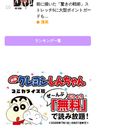
前に描いた「驚きの戦術」ス
『O
トレッチ5に大型ポイントガー
絡
ドも…
紙
漫画
で
謎
ランキング一覧
ラン