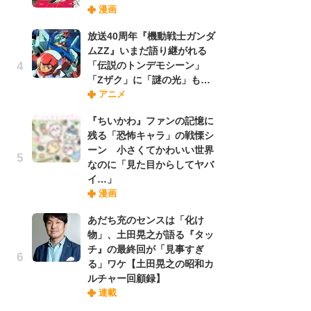
漫画
禁
「
放送40周年『機動戦士ガンダ
連
ムZZ』いまだ語り継がれる
「伝説のトンデモシーン」
「Zザク」に「謎の光」も…
【
アニメ
ー
完
『ちいかわ』ファンの記憶に
ー
残る「恐怖キャラ」の戦慄シ
ーン 小さくてかわいい世界
なのに「見た目からしてヤバ
ナ
イ…」
リ
漫画
イ
味
あだち充のセンスは「化け
フ
物」、土田晃之が語る『タッ
ち
チ』の最終回が「見事すぎ
る」ワケ【土田晃之の昭和カ
ルチャー回顧録】
劇
連載
け
「