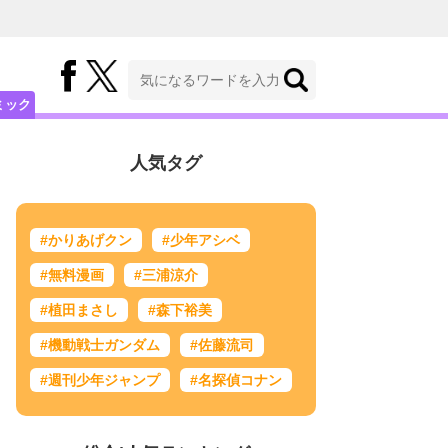
ミック
人気タグ
#かりあげクン
#少年アシベ
#無料漫画
#三浦涼介
#植田まさし
#森下裕美
#機動戦士ガンダム
#佐藤流司
#週刊少年ジャンプ
#名探偵コナン