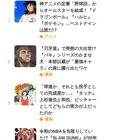
神アニメの定番「野球回」か
れ
らオールスターを結成！『ド
ラゴンボール』『ハルヒ』
『ポケモン』…ベストナイン
令
は誰だ!?
た!
アニメ
前
ト
『刃牙道』で突然の大出世!?
ド
『バキ』シリーズのかませ
犬・本部以蔵が「最強キャ
ラ」の座に躍り出たワケ
「
漫画
決
場
「球速か、それとも投手とし
別
ての完成度か…」『タッチ』
上杉達也と和也、ピッチャー
としてどちらの実力が上だっ
『
たのか
に
漫画
が
実
令和のNBAを先取りしてい
た!?『SLAM DUNK』が30年