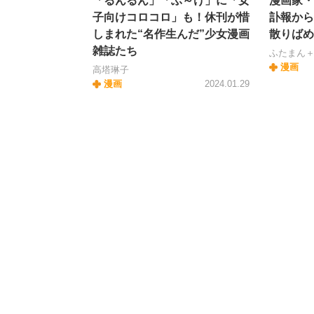
「るんるん」「ぶ～け」に「女
漫画家・
子向けコロコロ」も！休刊が惜
訃報から
しまれた“名作生んだ”少女漫画
散りばめ
雑誌たち
ふたまん
漫画
高塔琳子
漫画
2024.01.29