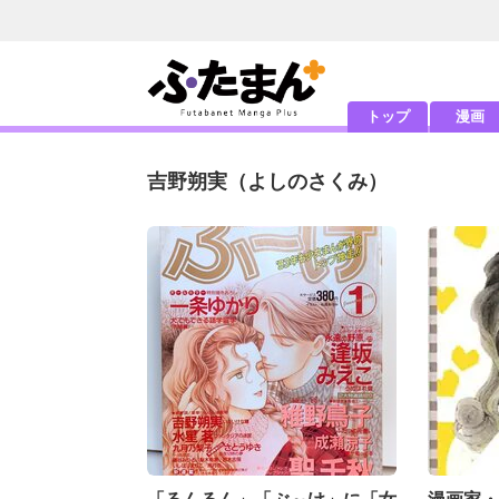
トップ
漫画
吉野朔実
（よしのさくみ）