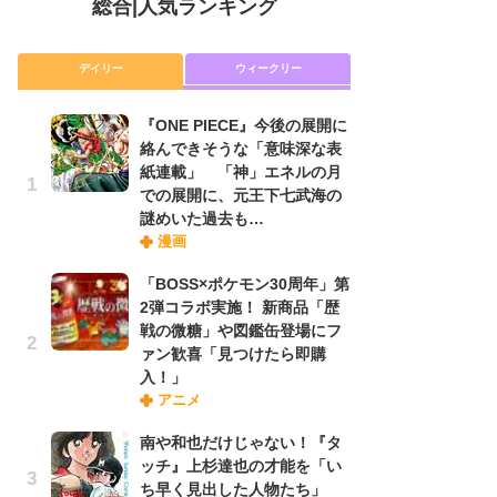
総合
|
人気ランキング
デイリー
ウィークリー
『ONE PIECE』今後の展開に
放
絡んできそうな「意味深な表
ム
紙連載」 「神」エネルの月
「
での展開に、元王下七武海の
「
謎めいた過去も…
漫画
木
「BOSS×ポケモン30周年」第
シ
2弾コラボ実施！ 新商品「歴
「
戦の微糖」や図鑑缶登場にフ
ル
ァン歓喜「見つけたら即購
ム
入！」
さ
アニメ
ス
南や和也だけじゃない！『タ
ッチ』上杉達也の才能を「い
舞
ち早く見出した人物たち」
編