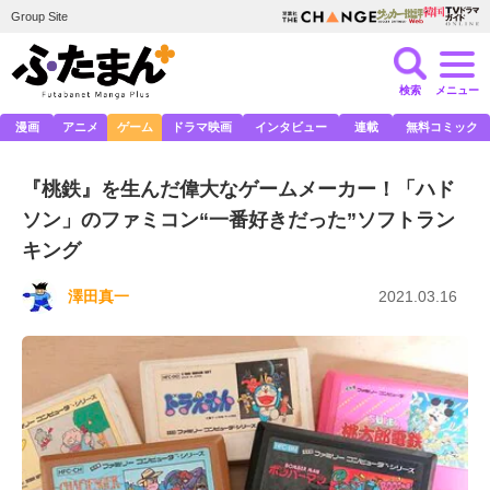
Group Site
検索
メニュー
漫画
アニメ
ゲーム
ドラマ映画
インタビュー
連載
無料コミック
『桃鉄』を生んだ偉大なゲームメーカー！「ハド
ソン」のファミコン“一番好きだった”ソフトラン
キング
澤田真一
2021.03.16