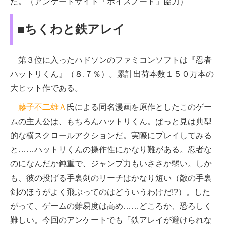
だ。（アンケートサイト「ボイスノート」協力）
■ちくわと鉄アレイ
第３位に入ったハドソンのファミコンソフトは『忍者
ハットリくん』（８.７％）。累計出荷本数１５０万本の
大ヒット作である。
藤子不二雄Ａ
氏による同名漫画を原作としたこのゲー
ムの主人公は、もちろんハットリくん。ぱっと見は典型
的な横スクロールアクションだ。実際にプレイしてみる
と……ハットリくんの操作性にかなり難がある。忍者な
のになんだか鈍重で、ジャンプ力もいささか弱い。しか
も、彼の投げる手裏剣のリーチはかなり短い（敵の手裏
剣のほうがよく飛ぶってのはどういうわけだ!?）。した
がって、ゲームの難易度は高め……どころか、恐ろしく
難しい。今回のアンケートでも「鉄アレイが避けられな