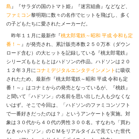
島
』『サラダの国のトマト姫』『迷宮組曲』などなど、
ファミコン
黎明期に数々の名作でヒットを飛ばし、多く
の子どもたちに愛されたメーカーだ。
昨年１１月に最新作『
桃太郎電鉄～昭和 平成 令和も定
番！～
』が発売され、累計販売本数２５０万本（ダウン
ロード含む）の大ヒットを記録している『桃太郎電鉄』
シリーズももともとはハドソンの作品。ハドソンは２０
１２年３月に
コナミデジタルエンタテインメント
に吸収
されたため、最新作『桃太郎電鉄～昭和 平成 令和も定
番！～』はコナミからの発売となっているが、『桃鉄』
と聞いて「ハドソン」の名前を思い出した人も少なくな
いはず。そこで今回は、「ハドソンのファミコンソフト
で一番好きだったのは？」というアンケートを実施。対
象は３０代から４０代の男性３００名。すなわち「買わ
なきゃハドソン」のＣＭをリアルタイムで見ていた世代