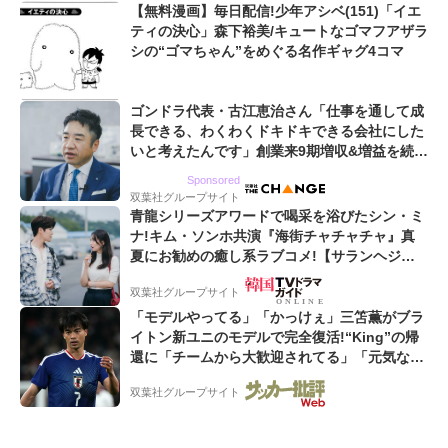
【無料漫画】毎日配信!少年アシベ(151)「イエ
ティの決心」森下裕美/キュートなゴマフアザラ
シの“ゴマちゃん”をめぐる名作ギャグ4コマ
ゴンドラ代表・古江恵治さん「仕事を通して成
長できる、わくわくドキドキできる会社にした
いと考えたんです」創業来9期増収&増益を続け
るWebマーケティング会社のアイデンティティ
Sponsored
双葉社グループサイト
青龍シリーズアワードで喝采を浴びたシン・ミ
ナ!キム・ソンホ共演『海街チャチャチャ』真
夏にお勧めの癒し系ラブコメ!【サランヘジョ
韓ドラ】
双葉社グループサイト
「モデルやってる」「かっけぇ」三笘薫がブラ
イトン新ユニのモデルで完全復活!“King”の帰
還に「チームから大歓迎されてる」「元気な姿
見れて...」
双葉社グループサイト