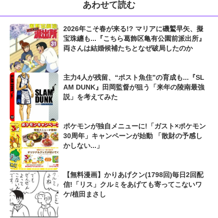
あわせて読む
2026年こそ春が来る!? マリアに磯鷲早矢、擬
宝珠纏も...『こちら葛飾区亀有公園前派出所』
両さんは結婚候補たちとなぜ破局したのか
主力4人が残留、“ポスト魚住”の育成も...『SL
AM DUNK』田岡監督が狙う「来年の陵南最強
説」を考えてみた
ポケモンが独自メニューに!「ガスト×ポケモン
30周年」キャンペーンが始動 「散財の予感し
かしない...」
【無料漫画】かりあげクン(1798回)毎日2回配
信!「リス」クルミをあげても寄ってこないワ
ケ/植田まさし