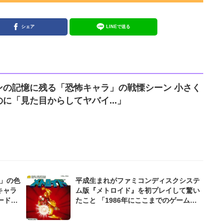
シェア
LINEで送る
ンの記憶に残る「恐怖キャラ」の戦慄シーン 小さく
に「見た目からしてヤバイ...」
グ」の色
平成生まれがファミコンディスクシステ
キャラ
ム版『メトロイド』を初プレイして驚い
ードオ
たこと 「1986年にここまでのゲーム
っとい
が...」