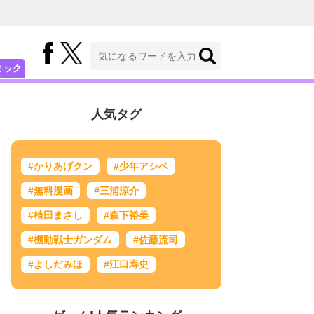
ミック
人気タグ
#かりあげクン
#少年アシベ
#無料漫画
#三浦涼介
#植田まさし
#森下裕美
#機動戦士ガンダム
#佐藤流司
#よしだみほ
#江口寿史