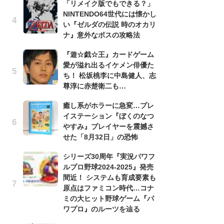
「リメイク版でもできる？」
滅
NINTENDO64世代には懐かし
モ
い『ゼルダの伝説 時のオカリ
ル
ナ』意外なボスの攻略法
で
『遊☆戯☆王』カードゲーム
「
愛が溢れ出るイケメン俳優た
ね
ち！ 松坂桃李に中島健人、志
ド
尊淳に赤楚衛二も…
ッ
ド
癒し系がホラーに急変…プレ
イステーション『ぼくのなつ
『
やすみ』プレイヤーを震撼さ
オ
せた「8月32日」の恐怖
く
熱
シリーズ30周年『実況パワフ
出
ルプロ野球2024-2025』発売
間近！ システムも育成要素も
悲
原点はファミコン時代…コナ
う
ミの大ヒット野球ゲーム『パ
ボ
ワプロ』のルーツを辿る
「
マ