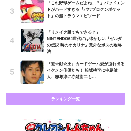
「これ野球ゲームだよね…？」バッドエン
ドがハードすぎる『パワプロクンポケッ
ト』の超トラウマエピソード
「リメイク版でもできる？」
NINTENDO64世代には懐かしい『ゼルダ
の伝説 時のオカリナ』意外なボスの攻略
法
『遊☆戯☆王』カードゲーム愛が溢れ出る
イケメン俳優たち！ 松坂桃李に中島健
人、志尊淳に赤楚衛二も…
ランキング一覧