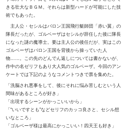
きる壮大なＢＧＭ。それらは新型ハードが可能にした技
術でもあった。
主人公・セシルはバロン王国飛行艇師団「赤い翼」の
隊長だったが、ゴルベーザはセシルが辞任した後に隊長
になった謎の魔導士。要は主人公の後任だが、実はこの
ゴルベーザはバロン王国を背後から操っていた人
物……。この先のどんでん返しについては書かないが、
作中の名ゼリフもあり大人気のゴルベーザ。今回のアン
ケートでは下記のようなコメントつきで票を集めた。
「洗脳され悪事をして、後にそれに悩み苦しむという人
間味があるところが好き」
「出現するシーンがかっこいいから」
「“いいですとも”などセリフのカッコ良さと、セシル想
いなところ」
「ゴルベーザ様は最高にかっこいい！四天王も好き」