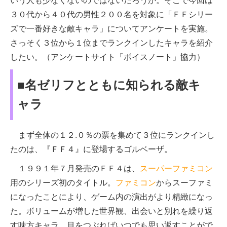
いう人も少なくないのではないだろうか。そこで今回は
３０代から４０代の男性２００名を対象に「ＦＦシリー
ズで一番好きな敵キャラ」についてアンケートを実施。
さっそく３位から１位までランクインしたキャラを紹介
したい。（アンケートサイト「ボイスノート」協力）
■名ゼリフとともに知られる敵キ
ャラ
まず全体の１２.０％の票を集めて３位にランクインし
たのは、『ＦＦ４』に登場するゴルベーザ。
１９９１年７月発売のＦＦ４は、
スーパーファミコン
用のシリーズ初のタイトル。
ファミコン
からスーファミ
になったことにより、ゲーム内の演出がより精緻になっ
た。ボリュームが増した世界観、出会いと別れを繰り返
す味方キャラ、目をつぶればいつでも思い返すことがで