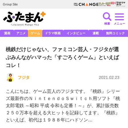
Group Site
検索
メニュー
漫画
アニメ
ゲーム
ドラマ映画
インタビュー
連載
無料コミック
桃鉄だけじゃない、ファミコン芸人・フジタが選
ぶみんながハマった「すごろくゲーム」といえば
コレ！
フジタ
2021.02.23
こんにちは、ゲーム芸人のフジタです。『桃鉄』シリー
ズ最新作のＮｉｎｔｅｎｄｏＳｗｉｔｃｈ用ソフト『桃
太郎電鉄 ～昭和 平成 令和も定番！～』が、累計販売数
２５０万本を超える大ヒットを記録してます。『桃鉄』
といえば、初代は１９８８年にハドソン…