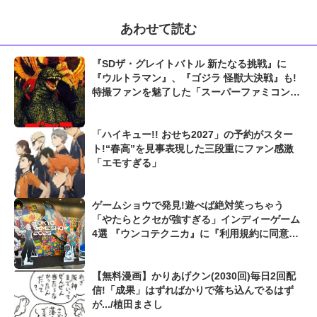
あわせて読む
『SDザ・グレイトバトル 新たなる挑戦』に
『ウルトラマン』、『ゴジラ 怪獣大決戦』も!
特撮ファンを魅了した「スーパーファミコンの
神ゲー」
「ハイキュー!! おせち2027」の予約がスター
ト!“春高”を見事表現した三段重にファン感激
「エモすぎる」
ゲームショウで発見!遊べば絶対笑っちゃう
「やたらとクセが強すぎる」インディーゲーム
4選 『ウンコテクニカ』に『利用規約に同意し
たい』も...【東京ゲームショウ2025】
【無料漫画】かりあげクン(2030回)毎日2回配
信!「成果」はずればかりで落ち込んでるはず
が.../植田まさし