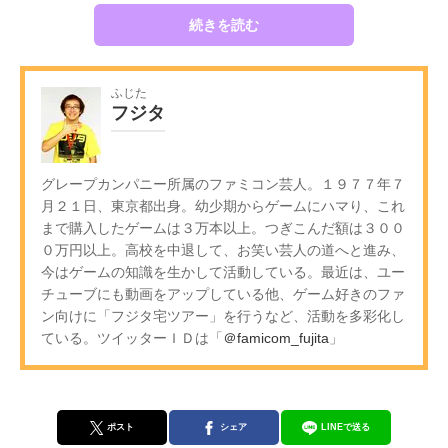
続きを読む
ふじた
フジタ
グレープカンパニー所属のファミコン芸人。１９７７年７
月２１日、東京都出身。幼少期からゲームにハマり、これ
まで購入したゲームは３万本以上。つぎこんだ額は３００
０万円以上。高校を中退して、お笑い芸人の道へと進み、
今はゲームの知識を生かして活動している。最近は、ユー
チューブにも動画をアップしている他、ゲーム好きのファ
ン向けに「フジタ宅ツアー」を行うなど、活動を多彩化し
ている。ツイッターＩＤは「
＠famicom_fujita
」
ポスト
シェア
LINEで送る