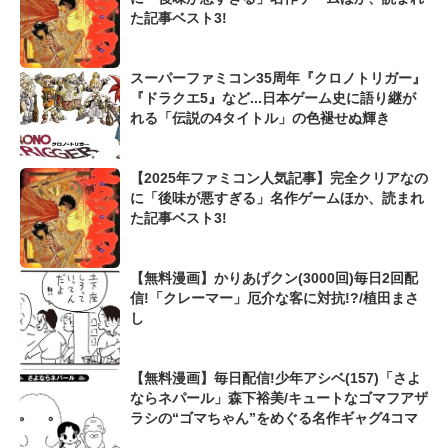
た記事ベスト3!
スーパーファミコン35周年『クロノトリガー』
『ドラクエ5』など...日本ゲーム史に語り継が
れる「伝説の4タイトル」の色褪せぬ輝き
【2025年ファミコン人気記事】完全クリアなの
に「後味が悪すぎる」名作ゲームほか、読まれ
た記事ベスト3!
【無料漫画】かりあげクン(3000回)毎日2回配
信!「クレーマー」厄介な客に対抗!?/植田まさ
し
【無料漫画】毎日配信!少年アシベ(157)「さよ
ならネパール」森下裕美/キュートなゴマフアザ
ラシの“ゴマちゃん”をめぐる名作ギャグ4コマ