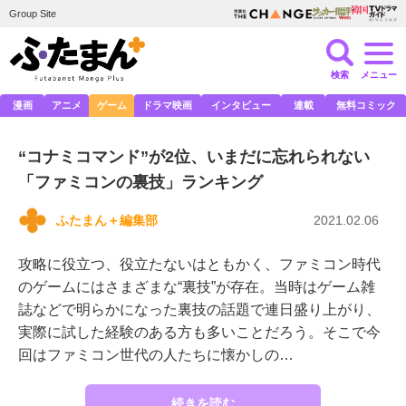
Group Site
検索
メニュー
漫画
アニメ
ゲーム
ドラマ映画
インタビュー
連載
無料コミック
“コナミコマンド”が2位、いまだに忘れられない
「ファミコンの裏技」ランキング
ふたまん＋編集部
2021.02.06
攻略に役立つ、役立たないはともかく、ファミコン時代
のゲームにはさまざまな“裏技”が存在。当時はゲーム雑
誌などで明らかになった裏技の話題で連日盛り上がり、
実際に試した経験のある方も多いことだろう。そこで今
回はファミコン世代の人たちに懐かしの…
続きを読む