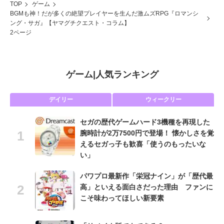
TOP
ゲーム
BGMも神！だが多くの絶望プレイヤーを生んだ激ムズRPG『ロマンシ
ング・サガ』【ヤマグチクエスト・コラム】
2ページ
ゲーム
|
人気ランキング
デイリー
ウィークリー
セガの歴代ゲームハード3機種を再現した
腕時計が2万7500円で登場！ 懐かしさを覚
えるセガっ子も歓喜「使うのもったいな
い」
パワプロ最新作「栄冠ナイン」が「歴代最
高」といえる面白さだった理由 ファンに
こそ味わってほしい新要素