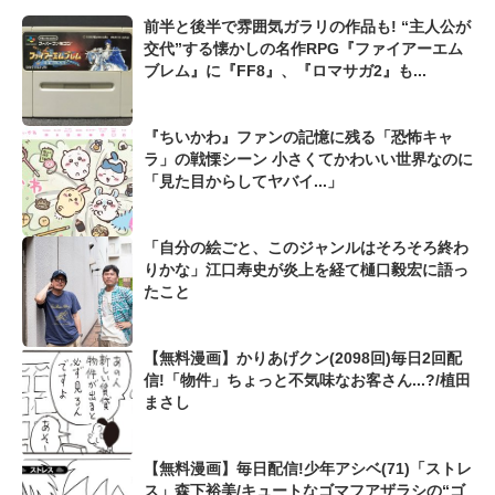
前半と後半で雰囲気ガラリの作品も! “主人公が
交代”する懐かしの名作RPG『ファイアーエム
ブレム』に『FF8』、『ロマサガ2』も...
『ちいかわ』ファンの記憶に残る「恐怖キャ
ラ」の戦慄シーン 小さくてかわいい世界なのに
「見た目からしてヤバイ...」
「自分の絵ごと、このジャンルはそろそろ終わ
りかな」江口寿史が炎上を経て樋口毅宏に語っ
たこと
【無料漫画】かりあげクン(2098回)毎日2回配
信!「物件」ちょっと不気味なお客さん...?/植田
まさし
【無料漫画】毎日配信!少年アシベ(71)「ストレ
ス」森下裕美/キュートなゴマフアザラシの“ゴ