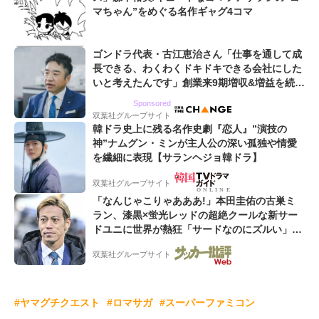
マちゃん”をめぐる名作ギャグ4コマ
ゴンドラ代表・古江恵治さん「仕事を通して成
長できる、わくわくドキドキできる会社にした
いと考えたんです」創業来9期増収&増益を続け
るWebマーケティング会社のアイデンティティ
Sponsored
双葉社グループサイト
韓ドラ史上に残る名作史劇『恋人』”演技の
神”ナムグン・ミンが主人公の深い孤独や情愛
を繊細に表現【サランヘジョ韓ドラ】
双葉社グループサイト
「なんじゃこりゃあああ!」本田圭佑の古巣ミ
ラン、漆黒×蛍光レッドの超絶クールな新サー
ドユニに世界が熱狂「サードなのにズルい」
「こりゃかっけえわ」
双葉社グループサイト
#ヤマグチクエスト
#ロマサガ
#スーパーファミコン