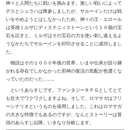
神々と人間たちに戦いを挑みます。激しい戦いによって
デスとシェラハは降参しましたが、サルーインだけは戦
いをやめようとはしなかったため、神々の王・エロール
は英雄ミルザにディステニィストーンという１０個の宝
石を託すと、ミルザはその宝石の力を使い刺し違えるよ
うなかたちでサルーインを封印させることに成功しまし
た。
物語はその１０００年後の世界。いまや伝承が語り継
がれる存在でしかなかった邪神の復活の気配が色濃くな
っていたのだった……。
というあらすじです。ファンタジーＲＰＧとしてとて
も壮大でワクワクしますよね。そして、ロマサガはフリ
ーシナリオというものを採用しました。これはロマサガ
の大きな特徴でもあるのですが、なんとストーリーは冒
頭のあらすじ以降、いきなり分岐します。