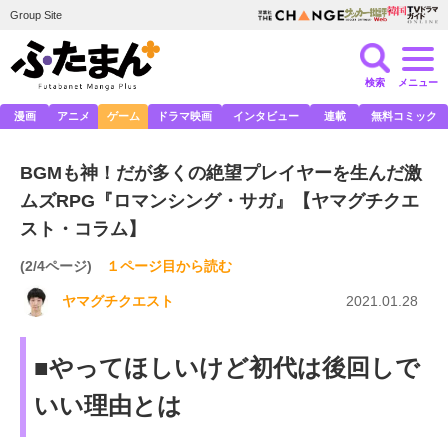
Group Site
検索
メニュー
漫画
アニメ
ゲーム
ドラマ映画
インタビュー
連載
無料コミック
BGMも神！だが多くの絶望プレイヤーを生んだ激
ムズRPG『ロマンシング・サガ』【ヤマグチクエ
スト・コラム】
(2/4ページ)
１ページ目から読む
ヤマグチクエスト
2021.01.28
■やってほしいけど初代は後回しで
いい理由とは