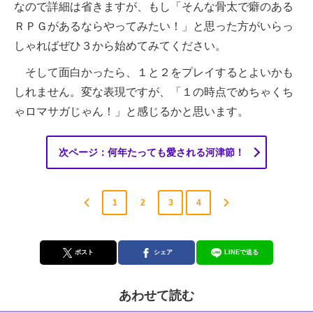
なので詳細は省きますが、もし「そんな骨太で癖のある
ＲＰＧがあるならやってみたい！」と思った方がいらっ
しゃればぜひ３から始めてみてください。
そして面白かったら、１と２をプレイするとよいかも
しれません。変な表現ですが、「１の時点でめちゃくち
ゃロマサガじゃん！」と感じるかと思います。
次ページ：何年たっても愛される河津節！
1
2
3
4
ポスト
シェア
LINEで送る
あわせて読む