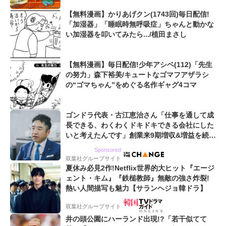
【無料漫画】かりあげクン(1743回)毎日配信!
「加湿器」「睡眠時無呼吸症」ちゃんと動かな
い加湿器を叩いてみたら.../植田まさし
【無料漫画】毎日配信!少年アシベ(112)「先生
の努力」森下裕美/キュートなゴマフアザラシ
の“ゴマちゃん”をめぐる名作ギャグ4コマ
ゴンドラ代表・古江恵治さん「仕事を通して成
長できる、わくわくドキドキできる会社にした
いと考えたんです」創業来9期増収&増益を続け
るWebマーケティング会社のアイデンティティ
Sponsored
双葉社グループサイト
夏休み必見2作!Netflix世界的大ヒット『エージ
ェント・キム』『鉄槌教師』無敵の強さ炸裂!
熱い人間描写も魅力【サランヘジョ韓ドラ】
双葉社グループサイト
井の頭公園にハーランド出現!?「若干似てて