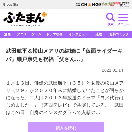
Group Site
検索
メニュー
漫画
アニメ
ゲーム
ドラマ映画
インタビュー
連載
無料コミック
武田航平＆松山メアリの結婚に『仮面ライダーキ
バ』瀬戸康史も祝福「父さん…」
2021.01.14
１月１３日、俳優の武田航平（３５）と女優の松山メア
リ（２９）が２０２０年末に結婚していたことが明らか
になった。二人は２０１３年放送のドラマ『ヨメ代行は
じめました。』（関西テレビ）で共演している。 武田
はこの日、自身のインスタグラムで入籍の…
続きを読む