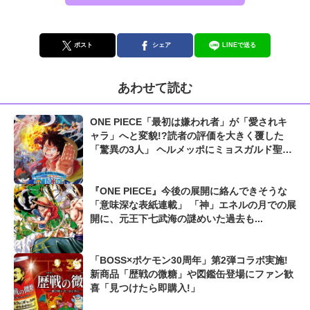
ポスト
シェア
LINEで送る
あわせて読む
ONE PIECE「最初は嫌われ者」が「愛されキ
ャラ」へと変貌!?読者の評価を大きく覆した
「驚異の3人」 ヘルメッポにミョスガルド聖
も...
『ONE PIECE』今後の展開に絡んできそうな
「意味深な表紙連載」 「神」エネルの月での展
開に、元王下七武海の謎めいた過去も...
「BOSS×ポケモン30周年」第2弾コラボ実施!
新商品「歴戦の微糖」や図鑑缶登場にファン歓
喜「見つけたら即購入!」