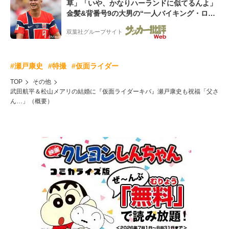
草」「いや、かなりハーランドに似てるんよ」
金髪&背番号9の大男の“一人バイキング・ロ
ー”映像が話題!「元気をもらった」
双葉社グループサイト
#瀬戸康史
#特撮
#仮面ライダー
TOP
その他
武田航平＆松山メアリの結婚に『仮面ライダーキバ』瀬戸康史も祝福「父さ
ん…」（概要）