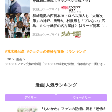
を繊細に表現【サランヘジョ韓ドラ】
双葉社グループサイト
群雄割拠の西日本!A・ロペス加入も「大迫次
第」の神戸、浅野&川村復帰も「ブレない」広
島、ミシャ就任の名古屋は?【Jリーグ開幕「初
めての秋春制」の大激論】(2)
双葉社グループサイト
#荒木飛呂彦
#ジョジョの奇妙な冒険
#ランキング
TOP
漫画
ジョジョファン究極の難題『ジョジョの奇妙な冒険』“第何部”が一番好き？
漫画
|
人気ランキング
デイリー
ウィークリー
『ちいかわ』ファンの記憶に残る「恐怖キ