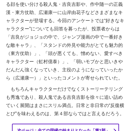
る顔を使い分ける殺人鬼・吉良吉影や、作中随一の正義
漢・東方仗助、広瀬康一に山岸由花子などさまざまなキ
ャラクターが登場する。今回のアンケートでは“好きなキ
ャラクター”についても回答を募ったが、投票者からは
「吉良がジョジョの中で、ジャンプ漫画の中で一番好き
な敵キャラ」、「スタンドの外見や能力がとても魅力的
（東方仗助）」、「頭が悪くても、憎めない、愛すべき
キャラクター（虹村億泰）」、「弱いモブかと思いきや
だんだん強くなっていき、主役のようになっていったか
ら（広瀬康一）」といったコメントが寄せられていた。
もちろんキャラクターだけでなくストーリーテリング
も秀逸であり、殺人鬼である吉良吉影を徐々に追い詰め
ていく展開はまさにスリル満点。日常と非日常の“反復横
とび”を味わえるのは、第４部ならではと言えるだろう。
次ページ：全ての因縁の始まりとなった「第1部」