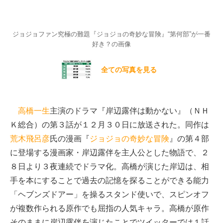
ジョジョファン究極の難題『ジョジョの奇妙な冒険』“第何部”が一番
好き？の画像
全ての写真を見る
高橋一生
主演のドラマ『岸辺露伴は動かない』（ＮＨ
Ｋ総合）の第３話が１２月３０日に放送された。同作は
荒木飛呂彦
氏の漫画『
ジョジョの奇妙な冒険
』の第４部
に登場する漫画家・岸辺露伴を主人公とした物語で、２
８日より３夜連続でドラマ化。高橋が演じた岸辺は、相
手を本にすることで過去の記憶を探ることができる能力
「ヘブンズドアー」を操るスタンド使いで、スピンオフ
が複数作られる原作でも屈指の人気キャラ。高橋が原作
そのままに岸辺露伴を演じたことでツイッターでは１話