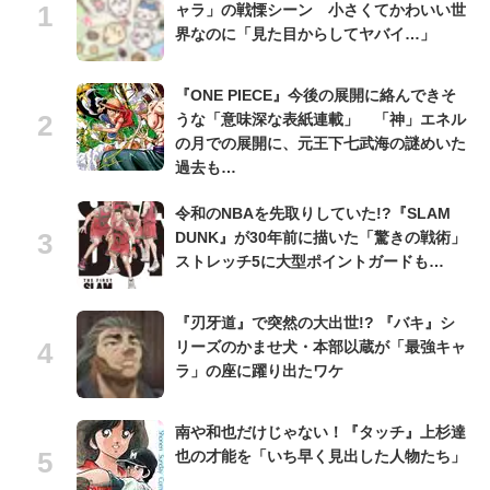
ャラ」の戦慄シーン 小さくてかわいい世
界なのに「見た目からしてヤバイ…」
『ONE PIECE』今後の展開に絡んできそ
うな「意味深な表紙連載」 「神」エネル
の月での展開に、元王下七武海の謎めいた
過去も…
令和のNBAを先取りしていた!?『SLAM
DUNK』が30年前に描いた「驚きの戦術」
ストレッチ5に大型ポイントガードも…
『刃牙道』で突然の大出世!? 『バキ』シ
リーズのかませ犬・本部以蔵が「最強キャ
ラ」の座に躍り出たワケ
南や和也だけじゃない！『タッチ』上杉達
也の才能を「いち早く見出した人物たち」