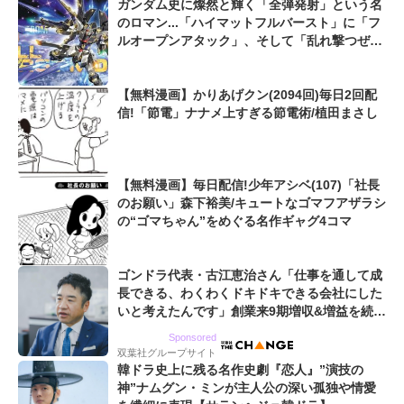
ガンダム史に燦然と輝く「全弾発射」という名
のロマン...「ハイマットフルバースト」に「フ
ルオープンアタック」、そして「乱れ撃つぜ」
も...
【無料漫画】かりあげクン(2094回)毎日2回配
信!「節電」ナナメ上すぎる節電術/植田まさし
【無料漫画】毎日配信!少年アシベ(107)「社長
のお願い」森下裕美/キュートなゴマフアザラシ
の“ゴマちゃん”をめぐる名作ギャグ4コマ
ゴンドラ代表・古江恵治さん「仕事を通して成
長できる、わくわくドキドキできる会社にした
いと考えたんです」創業来9期増収&増益を続け
るWebマーケティング会社のアイデンティティ
Sponsored
双葉社グループサイト
韓ドラ史上に残る名作史劇『恋人』”演技の
神”ナムグン・ミンが主人公の深い孤独や情愛