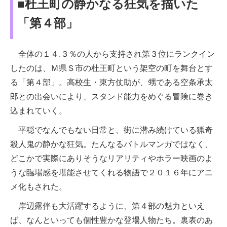
■杜王町の静かなる狂気を描いた
「第４部」
全体の１４.３％の人から支持され第３位にランクイン
したのは、Ｍ県Ｓ市の杜王町という架空の町を舞台とす
る「第４部」。高校生・東方仗助が、甥である空条承太
郎との出会いにより、スタンド能力をめぐる冒険に巻き
込まれていく。
平穏でなんでもない日常と、街に潜み続けている猟奇
殺人鬼の静かな狂気。たんなるバトルマンガではなく、
どこかで実際にありそうなリアリティやホラー映画のよ
うな臨場感を堪能させてくれる物語で２０１６年にアニ
メ化もされた。
岸辺露伴も大活躍するように、第４部の魅力といえ
ば、なんといっても個性豊かな登場人物たち。裏表のあ