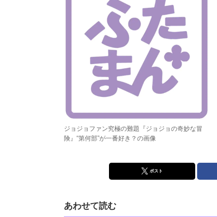
ジョジョファン究極の難題『ジョジョの奇妙な冒
険』“第何部”が一番好き？の画像
ポスト
あわせて読む