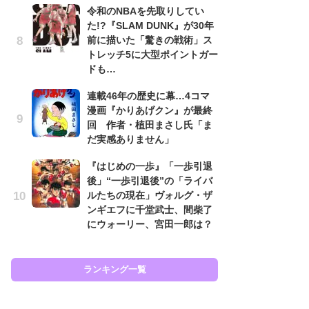
令和のNBAを先取りしてい
代
た!?『SLAM DUNK』が30年
加
前に描いた「驚きの戦術」ス
思
トレッチ5に大型ポイントガー
「
ドも…
て
連載46年の歴史に幕…4コマ
上
漫画『かりあげクン』が最終
と
回 作者・植田まさし氏「ま
た
だ実感ありません」
原
『はじめの一歩』「一歩引退
闘
後」“一歩引退後”の「ライバ
ア
ルたちの現在」ヴォルグ・ザ
の
ンギエフに千堂武士、間柴了
にウォーリー、宮田一郎は？
ラン
ランキング一覧