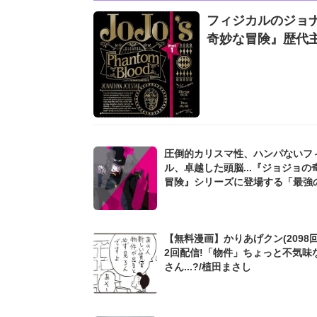
フィジカルのジョナ
奇妙な冒険』歴代
圧倒的カリスマ性、ハンパないフ
ル、卓越した頭脳...『ジョジョの
冒険』シリーズに登場する「最強
ボス」は誰なのか
【無料漫画】かりあげクン(2098回
2回配信!「物件」ちょっと不気味
さん...?/植田まさし