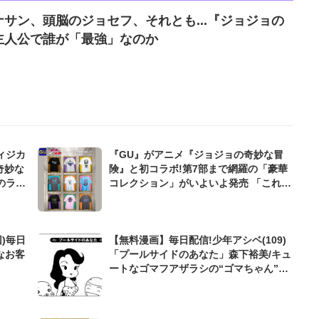
サン、頭脳のジョセフ、それとも...『ジョジョの
主人公で誰が「最強」なのか
ィジカ
『GU』がアニメ『ジョジョの奇妙な冒
奇妙な
険』と初コラボ!第7部まで網羅の「豪華
のラス
コレクション」がいよいよ発売 「これ絶
対欲しい」
)毎日
【無料漫画】毎日配信!少年アシベ(109)
なお客
「プールサイドのあなた」森下裕美/キュ
ートなゴマフアザラシの“ゴマちゃん”を
めぐる名作ギャグ4コマ