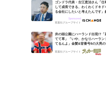
ゴンドラ代表・古江恵治さん「仕
して成長できる、わくわくドキド
る会社にしたいと考えたんです」
9期増収&増益を続けるWebマー
Sponsored
グ会社のアイデンティティ
双葉社グループサイト
井の頭公園にハーランド出現!?「
てて草」「いや、かなりハーラン
てるんよ」金髪&背番号9の大男の
バイキング・ロー”映像が話題!「
双葉社グループサイト
もらった」