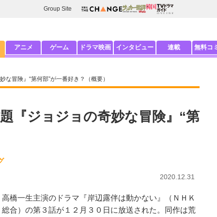
Group Site
アニメ
ゲーム
ドラマ映画
インタビュー
連載
無料コ
妙な冒険』“第何部”が一番好き？（概要）
題『ジョジョの奇妙な冒険』“第
グ
2020.12.31
高橋一生主演のドラマ『岸辺露伴は動かない』（ＮＨＫ
総合）の第３話が１２月３０日に放送された。同作は荒