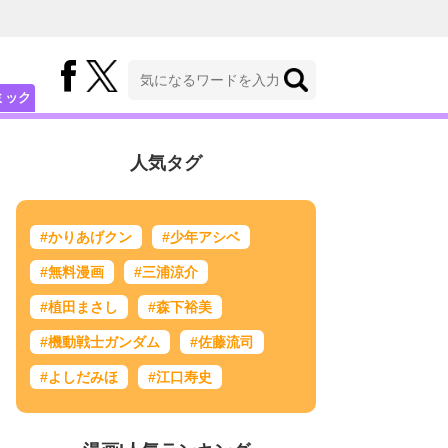
ミック
人気タグ
#かりあげクン
#少年アシベ
#無料漫画
#三浦涼介
#植田まさし
#森下裕美
#機動戦士ガンダム
#佐藤流司
#よしだみほ
#江口寿史