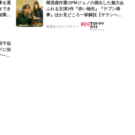
事を通
韓流傑作選!2PMジュノの傑出した魅力あ
キでき
ふれる主演3作『赤い袖先』『テプン商
創業来
事』ほか見どころ一挙解説【サランヘジ
ケティン
ョ韓ドラ】
双葉社グループサイト
若干似
ドに似
“一人
元気を