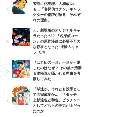
警部に妃英理、大和敢助に
南
も…『名探偵コナン』キャラ
ッ
クターの傷跡が語る「それぞ
ち
れの理由」
え、劇場版のオリジナルキャ
『
ラだったの!? 『名探偵コナ
残
ン』の原作漫画に必要不可欠
ー
な存在となった“逆輸入キャ
な
ラ”たち
イ
『はじめの一歩』一歩が引退
ア
したのはなぜ？ その後の活動
ー
＆復帰説が囁かれる理由を考
場
察してみた
ァ
「球速か、それとも投手とし
努
ての完成度か…」『タッチ』
ジ
上杉達也と和也、ピッチャー
鬼
としてどちらの実力が上だっ
の
たのか
怖