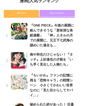
漫画
|
人気ランキング
デイリー
ウィークリー
『ONE PIECE』今後の展開に
舞
絡んできそうな「意味深な表
編
紙連載」 「神」エネルの月
禁
での展開に、元王下七武海の
「
謎めいた過去も…
連
南や和也だけじゃない！『タ
『O
ッチ』上杉達也の才能を「い
絡
ち早く見出した人物たち」
紙
で
謎
『ちいかわ』ファンの記憶に
残る「恐怖キャラ」の戦慄シ
令
ーン 小さくてかわいい世界
た!
なのに「見た目からしてヤバ
前
イ…」
ト
ド
秘められた絆があった！ 目暮