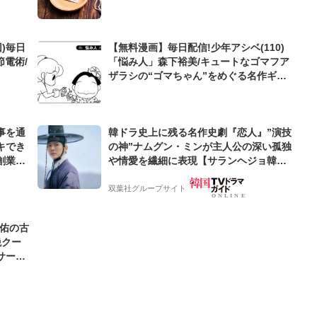
)毎日
【無料漫画】毎日配信!少年アシベ(110)
節電術/
「悩み人」森下裕美/キュートなゴマフア
ザラシの“ゴマちゃん”をめぐる名作ギャ
グ4コマ
事を通
韓ドラ史上に残る名作史劇『恋人』”演技
キでき
の神”ナムグン・ミンが主人公の深い孤独
創業来
や情愛を繊細に表現【サランヘジョ韓ド
ケティン
ラ】
双葉社グループサイト
圭佑の古
絶クー
サード
わ」