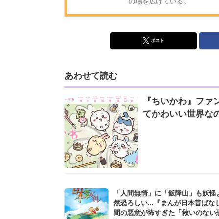
の場を広げている。
ポスト
あわせて読む
『ちいかわ』ファ
てかわいい世界なの
「人間無情」に「飯降山」も妖怪
然恐ろしい...『まんが日本昔ばな
間の悪意が怖すぎた「救いのない