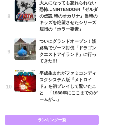
大人になっても忘れられない
と
恐怖…NINTENDO64『ゼルダ
の伝説 時のオカリナ』当時の
大
キッズを絶望させたシリーズ
恐怖
屈指の「ホラー要素」
の
キ
ついにグランドオープン！淡
屈
路島でゾーマ討伐「ドラゴン
クエストアイランド」に行っ
癒
てきた!!!
イ
や
平成生まれがファミコンディ
せ
スクシステム版『メトロイ
ド』を初プレイして驚いたこ
Ni
と 「1986年にここまでのゲ
前
ームが…」
で
応
す
ランキング一覧
ラン