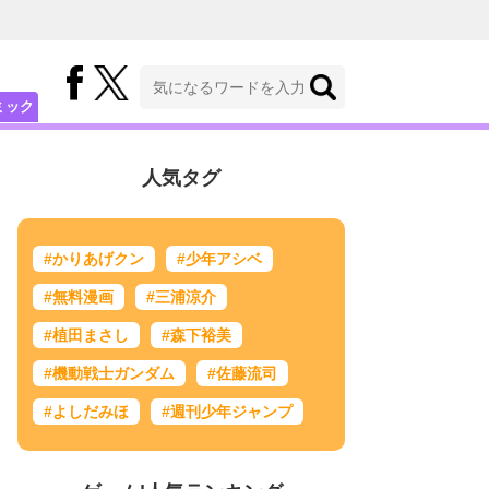
ミック
人気タグ
#かりあげクン
#少年アシベ
#無料漫画
#三浦涼介
#植田まさし
#森下裕美
#機動戦士ガンダム
#佐藤流司
#よしだみほ
#週刊少年ジャンプ