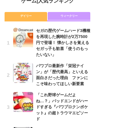
ゲーム
|
人気ランキング
デイリー
ウィークリー
セガの歴代ゲームハード3機種
「
を再現した腕時計が2万7500
NI
円で登場！ 懐かしさを覚える
い
セガっ子も歓喜「使うのもっ
ナ
たいない」
P
パワプロ最新作「栄冠ナイ
滅
ン」が「歴代最高」といえる
モ
面白さだった理由 ファンに
ル
こそ味わってほしい新要素
で
「これ野球ゲームだよ
『
ね…？」バッドエンドがハー
コ
ドすぎる『パワプロクンポケ
限
ット』の超トラウマエピソー
「
ド
悲