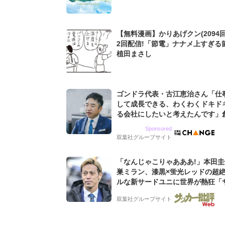
回」
【無料漫画】かりあげクン(2094回
2回配信!「節電」ナナメ上すぎる
植田まさし
ゴンドラ代表・古江恵治さん「仕
して成長できる、わくわくドキド
る会社にしたいと考えたんです」
9期増収&増益を続けるWebマー
Sponsored
グ会社のアイデンティティ
双葉社グループサイト
「なんじゃこりゃあああ!」本田
巣ミラン、漆黒×蛍光レッドの超
ルな新サードユニに世界が熱狂「
なのにズルい」「こりゃかっけえ
双葉社グループサイト