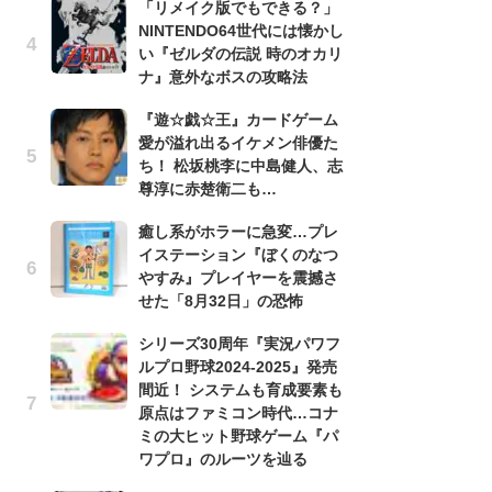
「リメイク版でもできる？」
う
NINTENDO64世代には懐かし
ボ
い『ゼルダの伝説 時のオカリ
「
ナ』意外なボスの攻略法
マ
フ
『遊☆戯☆王』カードゲーム
愛が溢れ出るイケメン俳優た
『
ち！ 松坂桃李に中島健人、志
オ
尊淳に赤楚衛二も…
く
熱
癒し系がホラーに急変…プレ
出
イステーション『ぼくのなつ
やすみ』プレイヤーを震撼さ
「
せた「8月32日」の恐怖
ね
ド
シリーズ30周年『実況パワフ
ッ
ルプロ野球2024-2025』発売
ド
間近！ システムも育成要素も
原点はファミコン時代…コナ
『
ミの大ヒット野球ゲーム『パ
ト
ワプロ』のルーツを辿る
ー
説