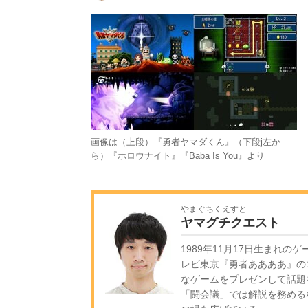
画像は（上段）『勇者ヤマダくん』（下段j左か
ら）『ホロウナイト』『Baba Is You』より
やまぐちくえすと
ヤマグチクエスト
1989年11月17日生まれ
レビ東京『勇者ああああ』の
なゲームをプレゼンして話題
「闘会議」では解説を務める