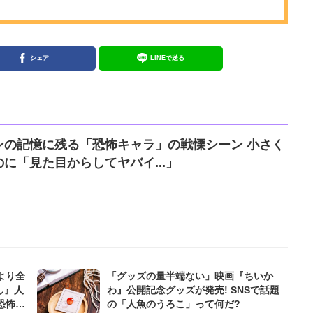
シェア
LINEで送る
ンの記憶に残る「恐怖キャラ」の戦慄シーン 小さく
に「見た目からしてヤバイ...」
より全
「グッズの量半端ない」映画『ちいか
し』人
わ』公開記念グッズが発売! SNSで話題
恐怖
の「人魚のうろこ」って何だ?