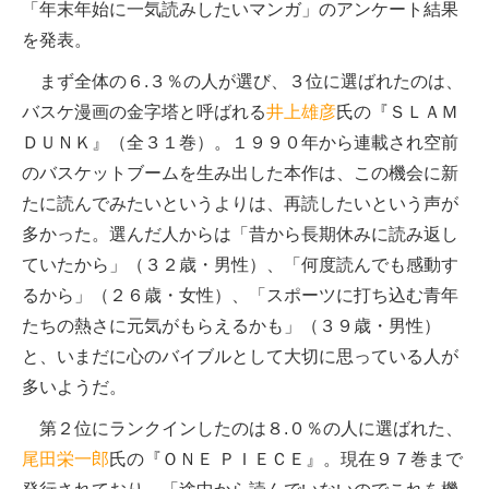
「年末年始に一気読みしたいマンガ」のアンケート結果
を発表。
まず全体の６.３％の人が選び、３位に選ばれたのは、
バスケ漫画の金字塔と呼ばれる
井上雄彦
氏の『ＳＬＡＭ
ＤＵＮＫ』（全３１巻）。１９９０年から連載され空前
のバスケットブームを生み出した本作は、この機会に新
たに読んでみたいというよりは、再読したいという声が
多かった。選んだ人からは「昔から長期休みに読み返し
ていたから」（３２歳・男性）、「何度読んでも感動す
るから」（２６歳・女性）、「スポーツに打ち込む青年
たちの熱さに元気がもらえるかも」（３９歳・男性）
と、いまだに心のバイブルとして大切に思っている人が
多いようだ。
第２位にランクインしたのは８.０％の人に選ばれた、
尾田栄一郎
氏の『ＯＮＥ ＰＩＥＣＥ』。現在９７巻まで