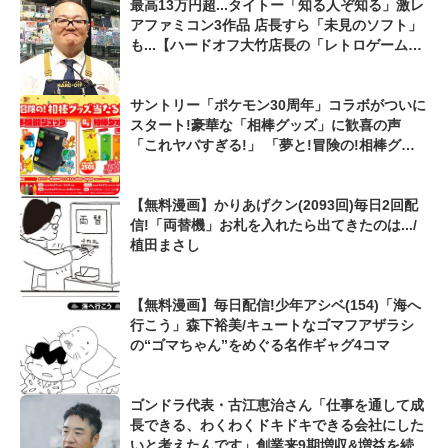
最高13万円超...タイトー「知る人ぞ知る」激レ
アファミコン3作品 店長すら「未見のソフト」
も...【ハードオフ大竹店長の「レトロゲームち
ょっといい話」】
サントリー「ポケモン30周年」コラボがついに
スタート!豪華な「相棒グッズ」に歓喜の声
「これヤバすぎる!」 「夢と!冒険の!相棒グッ
ズが当たる!キャンペーン」は5/31まで
【無料漫画】かりあげクン(2093回)毎日2回配
信!「両替機」お札を入れたら出てきたのは.../
植田まさし
【無料漫画】毎日配信!少年アシベ(154)「海へ
行こう」森下裕美/キュートなゴマフアザラシ
の“ゴマちゃん”をめぐる名作ギャグ4コマ
ゴンドラ代表・古江恵治さん「仕事を通して成
長できる、わくわくドキドキできる会社にした
いと考えたんです」創業来9期増収&増益を続け