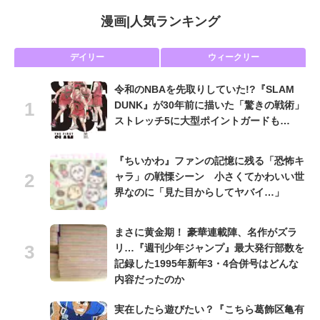
漫画
|
人気ランキング
デイリー
ウィークリー
令和のNBAを先取りしていた!?『SLAM
DUNK』が30年前に描いた「驚きの戦術」
ストレッチ5に大型ポイントガードも…
『ちいかわ』ファンの記憶に残る「恐怖キ
ャラ」の戦慄シーン 小さくてかわいい世
界なのに「見た目からしてヤバイ…」
まさに黄金期！ 豪華連載陣、名作がズラ
リ…『週刊少年ジャンプ』最大発行部数を
記録した1995年新年3・4合併号はどんな
内容だったのか
実在したら遊びたい？『こちら葛飾区亀有