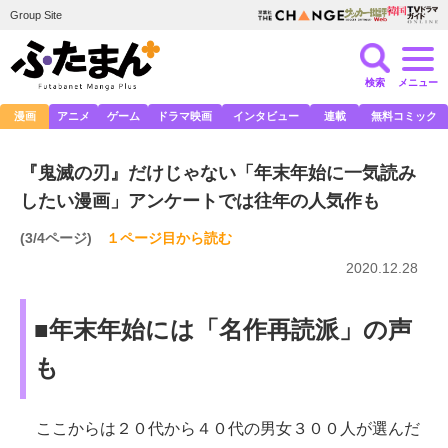
Group Site
検索
メニュー
漫画
アニメ
ゲーム
ドラマ映画
インタビュー
連載
無料コミック
『鬼滅の刃』だけじゃない「年末年始に一気読み
したい漫画」アンケートでは往年の人気作も
(3/4ページ)
１ページ目から読む
2020.12.28
■年末年始には「名作再読派」の声
も
ここからは２０代から４０代の男女３００人が選んだ