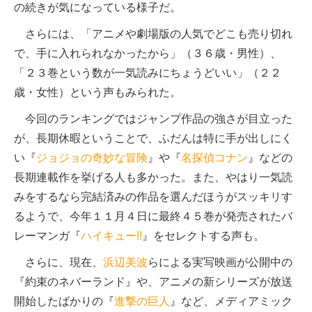
の続きが気になっている様子だ。
さらには、「アニメや劇場版の人気でどこも売り切れ
で、手に入れられなかったから」（３６歳・男性）、
「２３巻という数が一気読みにちょうどいい」（２２
歳・女性）という声もみられた。
今回のランキングではジャンプ作品の強さが目立った
が、長期休暇ということで、ふだんは特に手が出しにく
い『
ジョジョの奇妙な冒険
』や『
名探偵コナン
』などの
長期連載作を挙げる人も多かった。また、やはり一気読
みをするなら完結済みの作品を選んだほうがスッキリす
るようで、今年１１月４日に最終４５巻が発売されたバ
レーマンガ『
ハイキュー!!
』をセレクトする声も。
さらに、現在、
浜辺美波
らによる実写映画が公開中の
『約束のネバーランド』や、アニメの新シリーズが放送
開始したばかりの『
進撃の巨人
』など、メディアミック