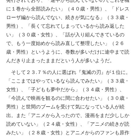
発行されており、「途中から読んでいないのでこれを機
に１巻から全部読みたい」（４０歳・男性）、「ドレス
ローザ編から読んでない、続きが気になる」（３３歳・
男性）、「長くて忘れてしまっているから読み返した
い」（３０歳・女性）、「話が入り組んできているの
で、もう一度始めから読み直して整理したい」（２６
歳・男性）というように、巻数が多いだけに途中まで読
んだきり止まったままだという人が多いようだ。
そして２３.７％の人に選ばれ『鬼滅の刃』が１位に。
「ここまではやっているなら読んでみたい」（３３歳・
女性）、「子どもも夢中だから」（３４歳・男性）、
「今読んで映画を観るのに間に合わせたい」（３０歳・
男性）と世間のブームを受けて気になっている人が続
出。また「アニメから入ったので、漫画をまだ少ししか
読めていない」（２４歳・女性）、「アニメの続きが読
みたい」（２８歳・女性）とアニメからのファンも原作