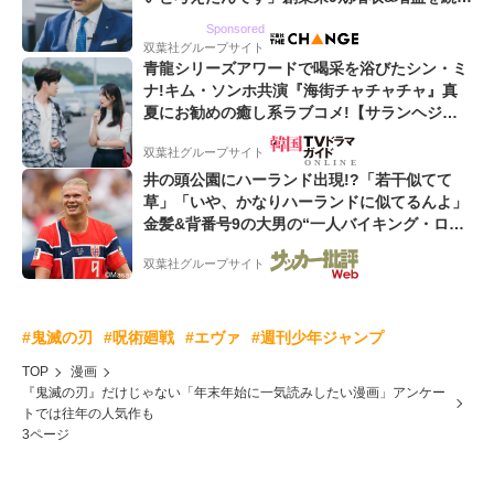
るWebマーケティング会社のアイデンティティ
Sponsored
双葉社グループサイト
青龍シリーズアワードで喝采を浴びたシン・ミ
ナ!キム・ソンホ共演『海街チャチャチャ』真
夏にお勧めの癒し系ラブコメ!【サランヘジョ
韓ドラ】
双葉社グループサイト
井の頭公園にハーランド出現!?「若干似てて
草」「いや、かなりハーランドに似てるんよ」
金髪&背番号9の大男の“一人バイキング・ロ
ー”映像が話題!「元気をもらった」
双葉社グループサイト
#鬼滅の刃
#呪術廻戦
#エヴァ
#週刊少年ジャンプ
TOP
漫画
『鬼滅の刃』だけじゃない「年末年始に一気読みしたい漫画」アンケー
トでは往年の人気作も
3ページ