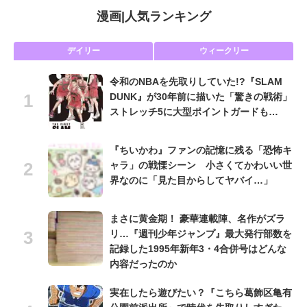
漫画
|
人気ランキング
デイリー
ウィークリー
令和のNBAを先取りしていた!?『SLAM
DUNK』が30年前に描いた「驚きの戦術」
ストレッチ5に大型ポイントガードも…
『ちいかわ』ファンの記憶に残る「恐怖キ
ャラ」の戦慄シーン 小さくてかわいい世
界なのに「見た目からしてヤバイ…」
まさに黄金期！ 豪華連載陣、名作がズラ
リ…『週刊少年ジャンプ』最大発行部数を
記録した1995年新年3・4合併号はどんな
内容だったのか
実在したら遊びたい？『こちら葛飾区亀有