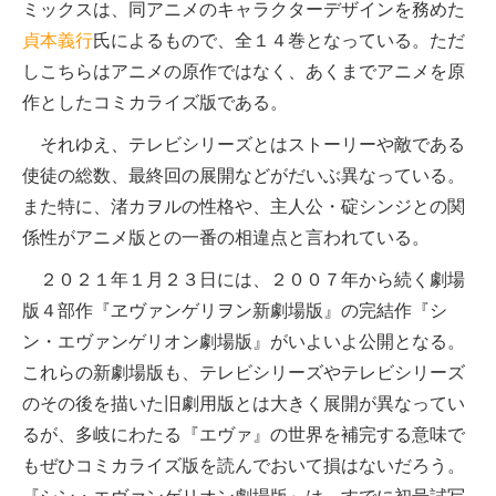
ミックスは、同アニメのキャラクターデザインを務めた
貞本義行
氏によるもので、全１４巻となっている。ただ
しこちらはアニメの原作ではなく、あくまでアニメを原
作としたコミカライズ版である。
それゆえ、テレビシリーズとはストーリーや敵である
使徒の総数、最終回の展開などがだいぶ異なっている。
また特に、渚カヲルの性格や、主人公・碇シンジとの関
係性がアニメ版との一番の相違点と言われている。
２０２１年１月２３日には、２００７年から続く劇場
版４部作『ヱヴァンゲリヲン新劇場版』の完結作『シ
ン・エヴァンゲリオン劇場版』がいよいよ公開となる。
これらの新劇場版も、テレビシリーズやテレビシリーズ
のその後を描いた旧劇用版とは大きく展開が異なってい
るが、多岐にわたる『エヴァ』の世界を補完する意味で
もぜひコミカライズ版を読んでおいて損はないだろう。