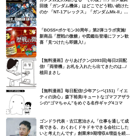
回後「ガンダム機体」はどこでどう戦い続けた
のか 「NT-1アレックス」「ガンダムMk-II」
「ZZガンダム」...
「BOSS×ポケモン30周年」第2弾コラボ実施!
新商品「歴戦の微糖」や図鑑缶登場にファン歓
喜「見つけたら即購入!」
【無料漫画】かりあげクン(2093回)毎日2回配
信!「両替機」お札を入れたら出てきたのは.../
植田まさし
【無料漫画】毎日配信!少年アシベ(151)「イエ
ティの決心」森下裕美/キュートなゴマフアザラ
シの“ゴマちゃん”をめぐる名作ギャグ4コマ
ゴンドラ代表・古江恵治さん「仕事を通して成
長できる、わくわくドキドキできる会社にした
いと考えたんです」創業来9期増収&増益を続け