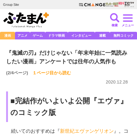
Group Site
検索
メニュー
漫画
アニメ
ゲーム
ドラマ映画
インタビュー
連載
無料コミック
『鬼滅の刃』だけじゃない「年末年始に一気読み
したい漫画」アンケートでは往年の人気作も
(2/4ページ)
１ページ目から読む
2020.12.28
■完結作がいよいよ公開『エヴァ』
のコミック版
続いてのおすすめは『
新世紀エヴァンゲリオン
』。コ