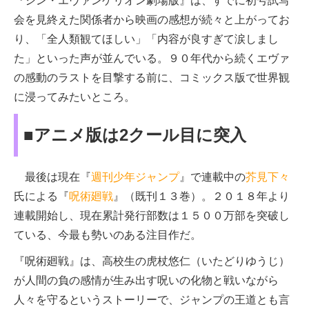
『シン・エヴァンゲリオン劇場版』は、すでに初号試写
会を見終えた関係者から映画の感想が続々と上がってお
り、「全人類観てほしい」「内容が良すぎて涙しまし
た」といった声が並んでいる。９０年代から続くエヴァ
の感動のラストを目撃する前に、コミックス版で世界観
に浸ってみたいところ。
■アニメ版は2クール目に突入
最後は現在『
週刊少年ジャンプ
』で連載中の
芥見下々
氏による『
呪術廻戦
』（既刊１３巻）。２０１８年より
連載開始し、現在累計発行部数は１５００万部を突破し
ている、今最も勢いのある注目作だ。
『呪術廻戦』は、高校生の虎杖悠仁（いたどりゆうじ）
が人間の負の感情が生み出す呪いの化物と戦いながら
人々を守るというストーリーで、ジャンプの王道とも言