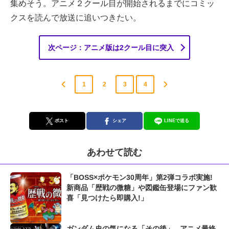
集めそう。アニメ２クール目が開始されるまでにコミッ
クスを読んで放送に追いつきたい。
次ページ：アニメ版は2クール目に突入
1
2
3
4
ポスト
シェア
LINEで送る
あわせて読む
「BOSS×ポケモン30周年」第2弾コラボ実施!
新商品「歴戦の微糖」や図鑑缶登場にファン歓
喜「見つけたら即購入!」
ガンダム史の気になる「その後」...アニメ最終