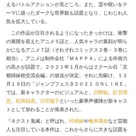
えるバトルアクションが見どころ。また、霊や呪いをテ
ーマに扱ったダークな世界観も話題となり、じわじわ人
気を拡大している。
この作品が注目されるようになったきっかけは、衝撃
の展開を迎えたアニメ５話と、人気キャラの素顔が明ら
かになるアニメ７話（それぞれコミックス２巻・３巻に
相当）。アニメは制作会社『ＭＡＰＰＡ』による作画力
の高さが話題で、２０２１年１月からは２クール目「京
都姉妹校交流会編」の放送が決定。それに先駆け、１２
月１９日の「ジャンプフェスタ２０２１ ＯＮＬＩＮＥ」
では、新キャラクターのビジュアルと、
日野聡
、
釘宮理
恵
、
松岡禎丞
、
日笠陽子
といった豪華声優陣が新キャス
トとして加わることが発表された。
『ネクスト鬼滅』と呼ばれ、
叶姉妹
や
橋本環奈
など芸能
人も注目している本作は、これからさらに大きな話題を