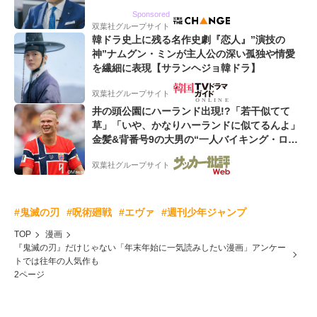
るWebマーケティング会社のアイデンティティ
Sponsored
双葉社グループサイト
韓ドラ史上に残る名作史劇『恋人』”演技の
神”ナムグン・ミンが主人公の深い孤独や情愛
を繊細に表現【サランヘジョ韓ドラ】
双葉社グループサイト
井の頭公園にハーランド出現!?「若干似てて
草」「いや、かなりハーランドに似てるんよ」
金髪&背番号9の大男の“一人バイキング・ロ
ー”映像が話題!「元気をもらった」
双葉社グループサイト
#鬼滅の刃
#呪術廻戦
#エヴァ
#週刊少年ジャンプ
TOP
漫画
『鬼滅の刃』だけじゃない「年末年始に一気読みしたい漫画」アンケー
トでは往年の人気作も
2ページ