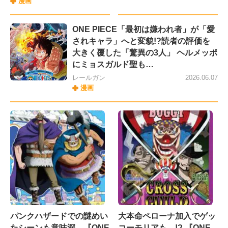
漫画
ONE PIECE「最初は嫌われ者」が「愛
されキャラ」へと変貌!?読者の評価を
大きく覆した「驚異の3人」 ヘルメッポ
にミョスガルド聖も…
レールガン
2026.06.07
漫画
パンクハザードでの謎めい
大本命ペローナ加入でゲッ
たシーンも意味深…『ONE
コーモリアも…!? 『ONE