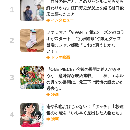
「自分の絵ごと、このジャンルはそろそろ
終わりかな」江口寿史が炎上を経て樋口毅
宏に語ったこと
インタビュー
ファミマと『VIVANT』第2シーズンのコラ
ボがスタート！ “別班饅頭”や限定グッズ
登場にファン感激「これは買うしかな
い！」
ドラマ映画
『ONE PIECE』今後の展開に絡んできそ
うな「意味深な表紙連載」 「神」エネル
の月での展開に、元王下七武海の謎めいた
過去も…
漫画
南や和也だけじゃない！『タッチ』上杉達
也の才能を「いち早く見出した人物たち」
漫画