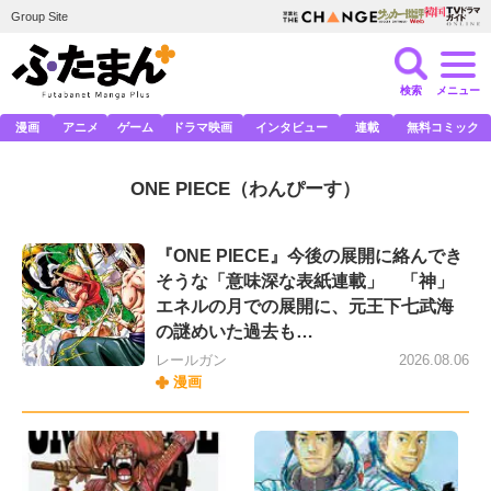
Group Site
検索
メニュー
漫画
アニメ
ゲーム
ドラマ映画
インタビュー
連載
無料コミック
ONE PIECE
（わんぴーす）
『ONE PIECE』今後の展開に絡んでき
そうな「意味深な表紙連載」 「神」
エネルの月での展開に、元王下七武海
の謎めいた過去も…
レールガン
2026.08.06
漫画