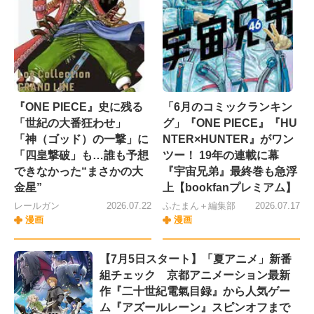
『ONE PIECE』史に残る
「6月のコミックランキン
「世紀の大番狂わせ」
グ」『ONE PIECE』『HU
「神（ゴッド）の一撃」に
NTER×HUNTER』がワン
「四皇撃破」も…誰も予想
ツー！ 19年の連載に幕
できなかった“まさかの大
『宇宙兄弟』最終巻も急浮
金星”
上【bookfanプレミアム】
レールガン
2026.07.22
ふたまん＋編集部
2026.07.17
漫画
漫画
【7月5日スタート】「夏アニメ」新番
組チェック 京都アニメーション最新
作『二十世紀電氣目録』から人気ゲー
ム『アズールレーン』スピンオフまで