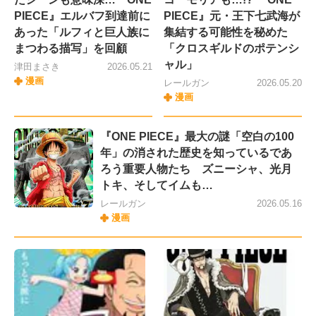
PIECE』エルバフ到達前に
PIECE』元・王下七武海が
あった「ルフィと巨人族に
集結する可能性を秘めた
まつわる描写」を回顧
「クロスギルドのポテンシ
ャル」
津田まさき
2026.05.21
漫画
レールガン
2026.05.20
漫画
『ONE PIECE』最大の謎「空白の100
年」の消された歴史を知っているであ
ろう重要人物たち ズニーシャ、光月
トキ、そしてイムも…
レールガン
2026.05.16
漫画