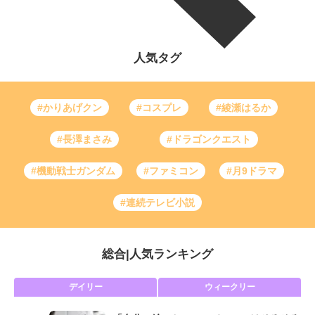
人気タグ
#かりあげクン
#コスプレ
#綾瀬はるか
#長澤まさみ
#ドラゴンクエスト
#機動戦士ガンダム
#ファミコン
#月9ドラマ
#連続テレビ小説
総合
|
人気ランキング
デイリー
ウィークリー