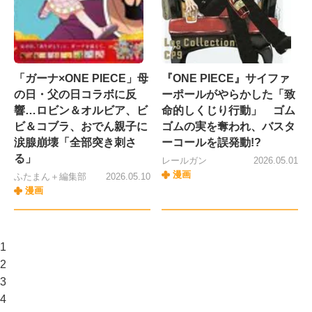
「ガーナ×ONE PIECE」母
『ONE PIECE』サイファ
の日・父の日コラボに反
ーポールがやらかした「致
響…ロビン＆オルビア、ビ
命的しくじり行動」 ゴム
ビ＆コブラ、おでん親子に
ゴムの実を奪われ、バスタ
涙腺崩壊「全部突き刺さ
ーコールを誤発動!?
る」
レールガン
2026.05.01
漫画
ふたまん＋編集部
2026.05.10
漫画
1
2
3
4