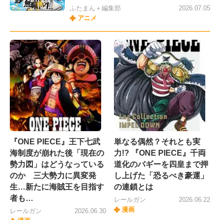
ふたまん＋編集部
2026.07.05
アニメ
『ONE PIECE』王下七武
単なる偶然？それとも実
海制度が崩れた後「現在の
力!? 『ONE PIECE』千両
勢力図」はどうなっている
道化のバギーを四皇まで押
のか 三大勢力に異変発
し上げた「恐るべき豪運」
生…新たに海賊王を目指す
の連鎖とは
者も…
レールガン
2026.06.22
漫画
レールガン
2026.06.30