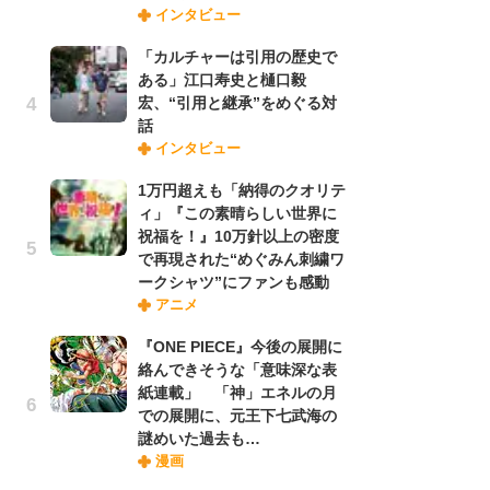
インタビュー
禁
「
「カルチャーは引用の歴史で
連
ある」江口寿史と樋口毅
宏、“引用と継承”をめぐる対
話
「
インタビュー
ル
口
1万円超えも「納得のクオリテ
に
ィ」『この素晴らしい世界に
祝福を！』10万針以上の密度
で再現された“めぐみん刺繍ワ
【
ークシャツ”にファンも感動
ー
アニメ
完
ー
『ONE PIECE』今後の展開に
絡んできそうな「意味深な表
紙連載」 「神」エネルの月
フ
での展開に、元王下七武海の
ー
謎めいた過去も…
“
漫画
に
か