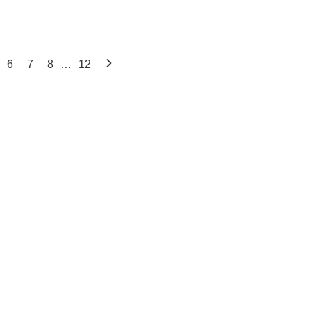
6
7
8
…
12