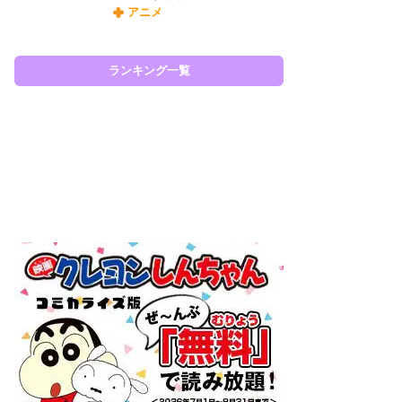
アニメ
令
た!
前
ランキング一覧
ト
ド
ラン