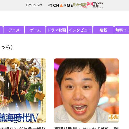
Group Site
アニメ
ゲーム
ドラマ映画
インタビュー
連載
無料コ
っち）