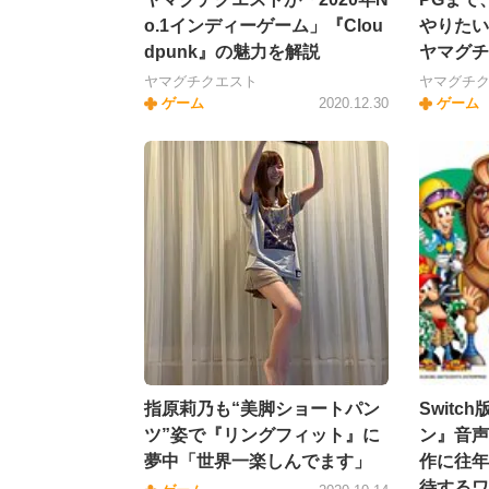
o.1インディーゲーム」『Clou
やりたい
dpunk』の魅力を解説
ヤマグチ
ヤマグチクエスト
ヤマグチ
ゲーム
2020.12.30
ゲーム
指原莉乃も“美脚ショートパン
Swit
ツ”姿で『リングフィット』に
ン』音声
夢中「世界一楽しんでます」
作に往年
待するワ