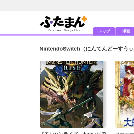
トップ
漫画
NintendoSwitch
（にんてんどーすうぃ