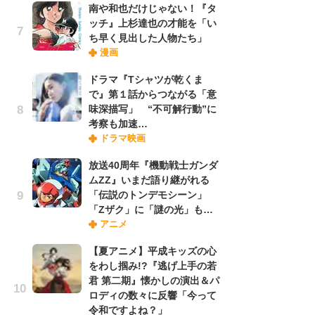
南や和也だけじゃない！『タ
ッチ』上杉達也の才能を「い
ち早く見出した人物たち」
『O
漫画
絡
紙
ドラマ『Tシャツが乾くま
で
で』第１話からつながる「意
謎
味深描写」 “不可解行動”に
考察も加速…
ドラマ映画
劇
け
放送40周年『機動戦士ガンダ
「
ムZZ』いまだ語り継がれる
れ
「伝説のトンデモシーン」
「Zザク」に「謎の光」も…
アニメ
ナ
リ
【夏アニメ】平成キッズの心
イ
をわし掴み!?『逃げ上手の若
味
君 第二期』懐かしの演出＆パ
フ
ロディの数々に反響「今って
ち
令和ですよね？」