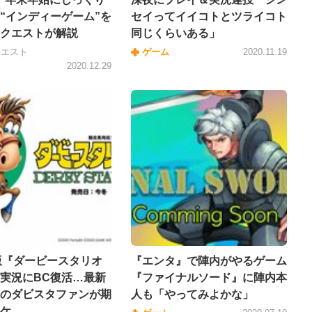
“インディーゲーム”を
セイってイイコトとツライコト
クエストが解説
同じくらいある」
クエスト
ゲーム
2020.11.19
2020.12.29
ch版『ダービースタリオ
『エンタ』で陣内がやるゲーム
実況にBC復活…最新
『ファイナルソード』に陣内本
のダビスタファンが期
人も「やってみよかな」
ケ