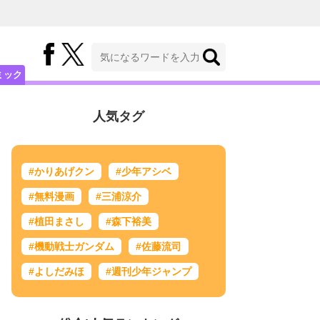
ミック
人気タグ
#かりあげクン
#少年アシベ
#無料漫画
#三浦涼介
#植田まさし
#森下裕美
#機動戦士ガンダム
#佐藤流司
#よしだみほ
#週刊少年ジャンプ