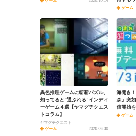
ゲーム
2020.10.14
ゲーム
異色推理ゲームに斬新パズル、
海開き！
知ってると”通ぶれる”インディ
森』突如
ーゲーム４選【ヤマグチクエス
信開始を
トコラム】
ゲーム
ヤマグチクエスト
ゲーム
2020.06.30