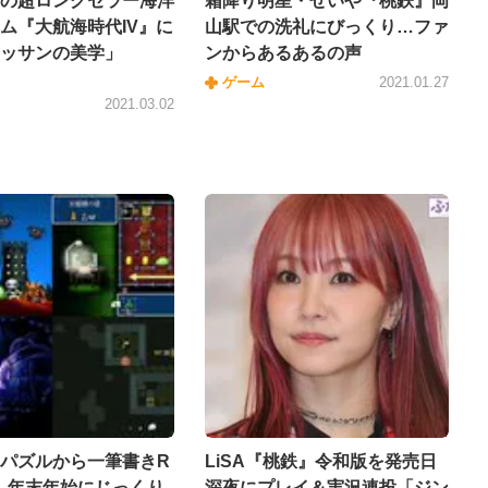
の超ロングセラー海洋
霜降り明星・せいや『桃鉄』岡
ム『大航海時代IV』に
山駅での洗礼にびっくり…ファ
ッサンの美学」
ンからあるあるの声
ゲーム
2021.01.27
2021.03.02
パズルから一筆書きR
LiSA『桃鉄』令和版を発売日
、年末年始にじっくり
深夜にプレイ＆実況連投「ジン