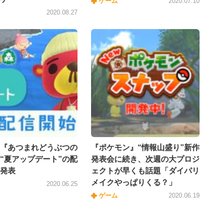
ゲーム
2020.07.10
2020.08.27
『あつまれどうぶつの
『ポケモン』“情報山盛り”新作
“夏アップデート”の配
発表会に続き、次週の大プロジ
発表
ェクトが早くも話題「ダイパリ
メイクやっぱりくる？」
2020.06.25
ゲーム
2020.06.19