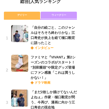
総合
|
人気ランキング
デイリー
ウィークリー
「自分の絵ごと、このジャン
放
ルはそろそろ終わりかな」江
ム
口寿史が炎上を経て樋口毅宏
「
に語ったこと
「
インタビュー
ファミマと『VIVANT』第2シ
木
ーズンのコラボがスタート！
シ
“別班饅頭”や限定グッズ登場
「
にファン感激「これは買うし
ル
かない！」
ム
ドラマ映画
さ
ス
「まだ2枚しか描けてないんだ
よねぇ」作家・樋口毅宏が問
う、今再び、漫画に向かう江
舞
口寿史の現在地
編