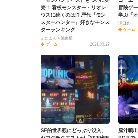
『モンハンライズ』もついに発
コーエー
売！ 看板モンスター・リオレ
冒険ゲー
ウスに続くのは!? 歴代『モン
学ぶ「オ
スターハンター』好きなモンス
澤田真一
ターランキング
ゲーム
ふたまん＋編集部
ゲーム
2021.03.27
SF的世界観にどっぷり没入、
脳汁噴出
ヤマグチクエストが「2020年N
PGまで