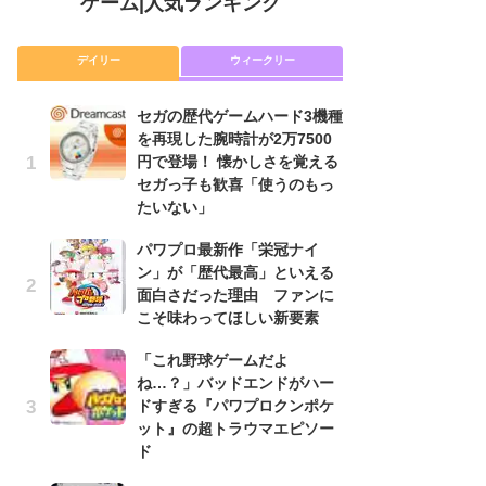
ゲーム
|
人気ランキング
デイリー
ウィークリー
セガの歴代ゲームハード3機種
セ
を再現した腕時計が2万7500
を
円で登場！ 懐かしさを覚える
円
セガっ子も歓喜「使うのもっ
セ
たいない」
た
パワプロ最新作「栄冠ナイ
「
ン」が「歴代最高」といえる
NI
面白さだった理由 ファンに
い
こそ味わってほしい新要素
ナ
「これ野球ゲームだよ
パ
ね…？」バッドエンドがハー
ン
ドすぎる『パワプロクンポケ
面
ット』の超トラウマエピソー
こ
ド
P