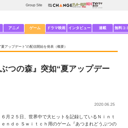
Group Site
アニメ
ゲーム
ドラマ映画
インタビュー
連載
無料コ
“夏アップデート”の配信開始を発表（概要）
ぶつの森』突如“夏アップデー
2020.06.25
６月２５日、世界中で大ヒットを記録しているＮｉｎｔ
ｅｎｄｏ Ｓｗｉｔｃｈ用のゲーム『あつまれどうぶつの