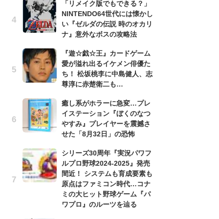
「リメイク版でもできる？」
滅
NINTENDO64世代には懐かし
モ
い『ゼルダの伝説 時のオカリ
ル
ナ』意外なボスの攻略法
で
『遊☆戯☆王』カードゲーム
「
愛が溢れ出るイケメン俳優た
ね
ち！ 松坂桃李に中島健人、志
ド
尊淳に赤楚衛二も…
ッ
ド
癒し系がホラーに急変…プレ
イステーション『ぼくのなつ
『
やすみ』プレイヤーを震撼さ
オ
せた「8月32日」の恐怖
く
熱
シリーズ30周年『実況パワフ
出
ルプロ野球2024-2025』発売
間近！ システムも育成要素も
悲
原点はファミコン時代…コナ
う
ミの大ヒット野球ゲーム『パ
ボ
ワプロ』のルーツを辿る
「
マ