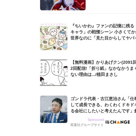
『ちいかわ』ファンの記憶に残る
キャラ」の戦慄シーン 小さくてか
世界なのに「見た目からしてヤバイ.
【無料漫画】かりあげクン(2091回
2回配信!「折り紙」なかなかうま
ない理由は.../植田まさし
ゴンドラ代表・古江恵治さん「仕
して成長できる、わくわくドキド
る会社にしたいと考えたんです」
9期増収&増益を続けるWebマー
Sponsored
グ会社のアイデンティティ
双葉社グループサイト