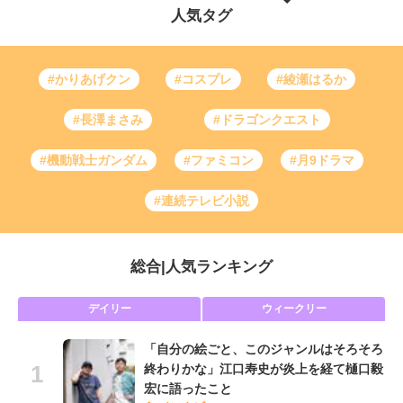
人気タグ
#かりあげクン
#コスプレ
#綾瀬はるか
#長澤まさみ
#ドラゴンクエスト
#機動戦士ガンダム
#ファミコン
#月9ドラマ
#連続テレビ小説
総合
|
人気ランキング
デイリー
ウィークリー
「自分の絵ごと、このジャンルはそろそろ
終わりかな」江口寿史が炎上を経て樋口毅
宏に語ったこと