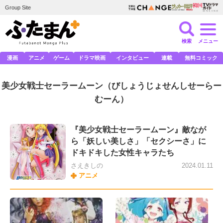
Group Site
検索
メニュー
漫画
アニメ
ゲーム
ドラマ映画
インタビュー
連載
無料コミック
美少女戦士セーラームーン
（びしょうじょせんしせーらー
むーん）
『美少女戦士セーラームーン』敵なが
ら「妖しい美しさ」「セクシーさ」に
ドキドキした女性キャラたち
さえきしの
2024.01.11
アニメ