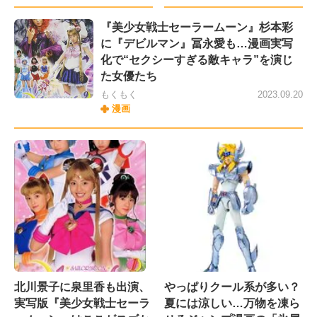
​​『美少女戦士セーラームーン』杉本彩
に『デビルマン』冨永愛も…漫画実写
化で“セクシーすぎる敵キャラ”を演じ
た女優たち
もくもく
2023.09.20
漫画
北川景子に泉里香も出演、
やっぱりクール系が多い？
実写版『美少女戦士セーラ
夏には涼しい…万物を凍ら