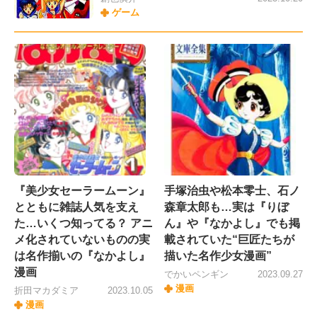
ゲーム
『美少女セーラームーン』
手塚治虫や松本零士、石ノ
とともに雑誌人気を支え
森章太郎も…実は『りぼ
た…いくつ知ってる？ アニ
ん』や『なかよし』でも掲
メ化されていないものの実
載されていた“巨匠たちが
は名作揃いの『なかよし』
描いた名作少女漫画”
漫画
でかいペンギン
2023.09.27
漫画
折田マカダミア
2023.10.05
漫画