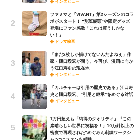
インタビュー
ファミマと『VIVANT』第2シーズンのコラ
ボがスタート！ “別班饅頭”や限定グッズ
登場にファン感激「これは買うしかな
い！」
ドラマ映画
「まだ2枚しか描けてないんだよねぇ」作
家・樋口毅宏が問う、今再び、漫画に向か
う江口寿史の現在地
インタビュー
「カルチャーは引用の歴史である」江口寿
史と樋口毅宏、“引用と継承”をめぐる対話
インタビュー
1万円超えも「納得のクオリティ」『この
素晴らしい世界に祝福を！』10万針以上の
密度で再現された“めぐみん刺繍ワークシ
ャツ”にファンも感動