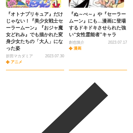
『オトナプリキュア』だけ
『ぬ～べ～』や『セーラー
じゃない！『美少女戦士セ
ムーン』にも…漫画に登場
ーラームーン』『おジャ魔
するドキドキさせられた強
女どれみ』でも描かれた変
い“女性霊能者”キャラ
身少女たちの「大人」にな
創也慎介
2023.07.17
った姿
漫画
折田マカダミア
2023.07.30
アニメ