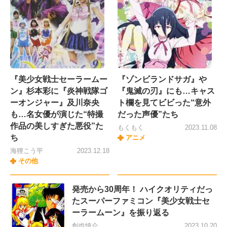
『美少女戦士セーラームー
『ゾンビランドサガ』や
ン』杉本彩に『炎神戦隊ゴ
『鬼滅の刃』にも…キャス
ーオンジャー』及川奈央
ト欄を見てビビった“意外
も…名女優が演じた“特撮
だった声優”たち
作品の美しすぎた悪役”た
もくもく
2023.11.08
ち
アニメ
海狸こう平
2023.12.18
その他
発売から30周年！ ハイクオリティだっ
たスーパーファミコン『美少女戦士セ
ーラームーン』を振り返る
創也慎介
2023.10.20