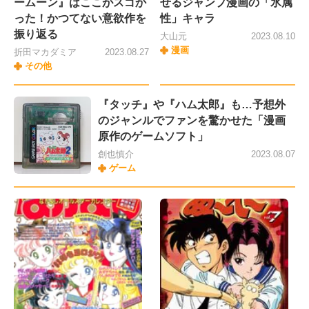
ームーン』はここがスゴか
せるジャンプ漫画の「氷属
った！かつてない意欲作を
性」キャラ
振り返る
大山元
2023.08.10
漫画
折田マカダミア
2023.08.27
その他
『タッチ』や『ハム太郎』も…予想外
のジャンルでファンを驚かせた「漫画
原作のゲームソフト」
創也慎介
2023.08.07
ゲーム