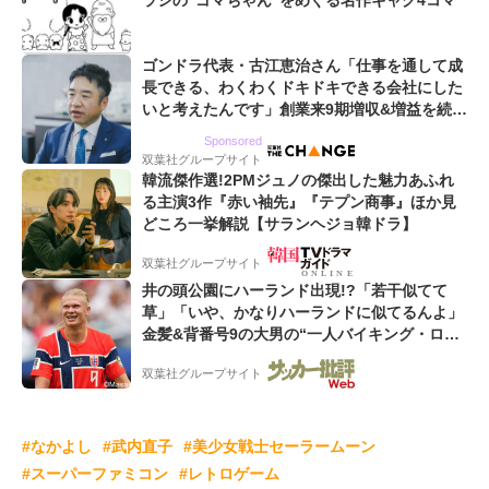
ラシの“ゴマちゃん”をめぐる名作ギャグ4コマ
ゴンドラ代表・古江恵治さん「仕事を通して成
長できる、わくわくドキドキできる会社にした
いと考えたんです」創業来9期増収&増益を続け
るWebマーケティング会社のアイデンティティ
Sponsored
双葉社グループサイト
韓流傑作選!2PMジュノの傑出した魅力あふれ
る主演3作『赤い袖先』『テプン商事』ほか見
どころ一挙解説【サランヘジョ韓ドラ】
双葉社グループサイト
井の頭公園にハーランド出現!?「若干似てて
草」「いや、かなりハーランドに似てるんよ」
金髪&背番号9の大男の“一人バイキング・ロ
ー”映像が話題!「元気をもらった」
双葉社グループサイト
#なかよし
#武内直子
#美少女戦士セーラームーン
#スーパーファミコン
#レトロゲーム