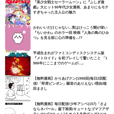
『美少女戦士セーラームーン』に『ふしぎ遊
戯』大ヒット90年代少女漫画、あまりにもモテ
すぎちゃった主人公の魅力
かわいいだけじゃない...実はけっこう闇が深い
『ちいかわ』のホラー回 映画『人魚の島のひみ
つ』を見る前に心の準備を...!?
平成生まれがファミコンディスクシステム版
『メトロイド』を初プレイして驚いたこと 「1
986年にここまでのゲームが...」
【無料漫画】かりあげクン(1998回)毎日2回配
信!「即席ピンポン」騒音のありえない理由/植
田まさし
【無料漫画】毎日配信!少年アシベ(157)「さよ
ならネパール」森下裕美/キュートなゴマフアザ