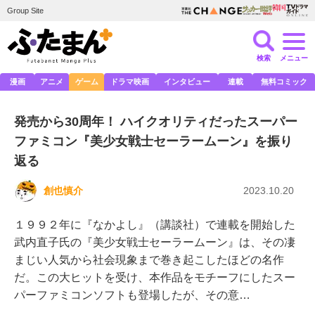
Group Site
検索
メニュー
漫画
アニメ
ゲーム
ドラマ映画
インタビュー
連載
無料コミック
発売から30周年！ ハイクオリティだったスーパー
ファミコン『美少女戦士セーラームーン』を振り
返る
創也慎介
2023.10.20
１９９２年に『なかよし』（講談社）で連載を開始した
武内直子氏の『美少女戦士セーラームーン』は、その凄
まじい人気から社会現象まで巻き起こしたほどの名作
だ。この大ヒットを受け、本作品をモチーフにしたスー
パーファミコンソフトも登場したが、その意…