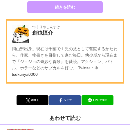
続きを読む
つくりやしんすけ
創也慎介
岡山県出身。現在は千葉で１児の父として奮闘するかたわ
ら、作家、物書きを目指して進む毎日。幼少期から現在ま
で『ジョジョの奇妙な冒険』を愛読。アクション、バト
ル、ホラーなどのサブカルを好む。 Twitter：
＠
tsukuriya0000
ポスト
シェア
LINEで送る
あわせて読む