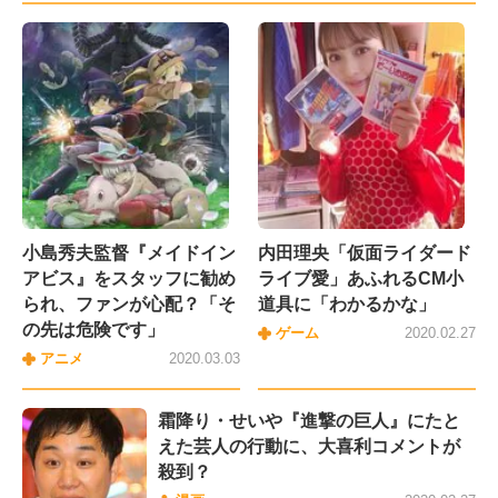
小島秀夫監督『メイドイン
内田理央「仮面ライダード
アビス』をスタッフに勧め
ライブ愛」あふれるCM小
られ、ファンが心配？「そ
道具に「わかるかな」
の先は危険です」
ゲーム
2020.02.27
アニメ
2020.03.03
霜降り・せいや『進撃の巨人』にたと
えた芸人の行動に、大喜利コメントが
殺到？