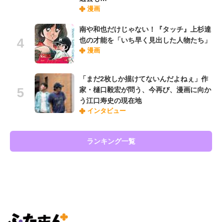
漫画
南や和也だけじゃない！『タッチ』上杉達
也の才能を「いち早く見出した人物たち」
漫画
「まだ2枚しか描けてないんだよねぇ」作
家・樋口毅宏が問う、今再び、漫画に向か
う江口寿史の現在地
インタビュー
ランキング一覧