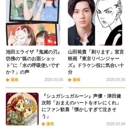
池田エライザ『鬼滅の刃』
山田裕貴「剃ります」宣言
彷彿の“狐のお面ショッ
映画『東京リベンジャー
ト”に「水の呼吸使いです
ズ』ドラケン役に気合い十
か？」の声
分
漫画
2020.03.06
漫画
2020.03.05
『シュガシュガルーン』声優・津田健
次郎「おまえのハートをオレにくれ」
にファン歓喜「懐かしすぎて泣きそ
う」
漫画
2020.03.04