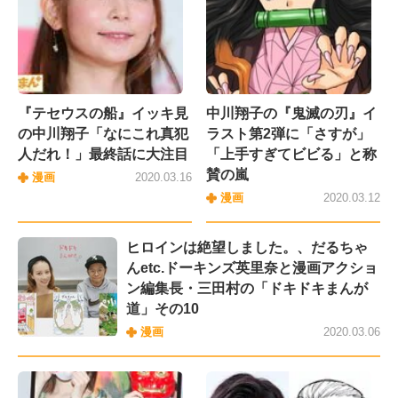
『テセウスの船』イッキ見
中川翔子の『鬼滅の刃』イ
の中川翔子「なにこれ真犯
ラスト第2弾に「さすが」
人だれ！」最終話に大注目
「上手すぎてビビる」と称
賛の嵐
漫画
2020.03.16
漫画
2020.03.12
ヒロインは絶望しました。、だるちゃ
んetc.ドーキンズ英里奈と漫画アクショ
ン編集長・三田村の「ドキドキまんが
道」その10
漫画
2020.03.06