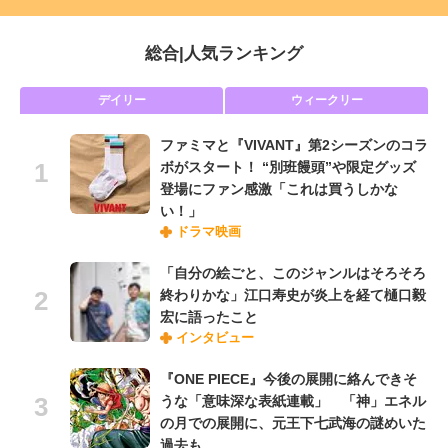
総合
|
人気ランキング
デイリー
ウィークリー
ファミマと『VIVANT』第2シーズンのコラ
ボがスタート！ “別班饅頭”や限定グッズ
登場にファン感激「これは買うしかな
い！」
ドラマ映画
「自分の絵ごと、このジャンルはそろそろ
終わりかな」江口寿史が炎上を経て樋口毅
宏に語ったこと
インタビュー
『ONE PIECE』今後の展開に絡んできそ
うな「意味深な表紙連載」 「神」エネル
の月での展開に、元王下七武海の謎めいた
過去も…