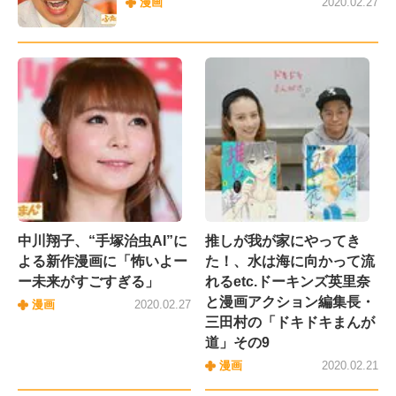
漫画
2020.02.27
中川翔子、“手塚治虫AI”に
推しが我が家にやってき
よる新作漫画に「怖いよー
た！、水は海に向かって流
ー未来がすごすぎる」
れるetc.ドーキンズ英里奈
と漫画アクション編集長・
漫画
2020.02.27
三田村の「ドキドキまんが
道」その9
漫画
2020.02.21