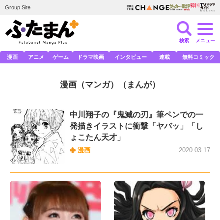
Group Site
検索
メニュー
漫画
アニメ
ゲーム
ドラマ映画
インタビュー
連載
無料コミック
漫画（マンガ）
（まんが）
中川翔子の『鬼滅の刃』筆ペンでの一
発描きイラストに衝撃「ヤバッ」「し
ょこたん天才」
漫画
2020.03.17