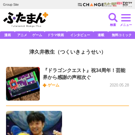
Group Site
検索
メニュー
漫画
アニメ
ゲーム
ドラマ映画
インタビュー
連載
無料コミック
津久井教生
（つくいきょうせい）
『ドラゴンクエスト』祝34周年！芸能
界から感謝の声相次ぐ
ゲーム
2020.05.28