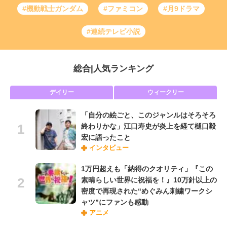
#機動戦士ガンダム
#ファミコン
#月9ドラマ
#連続テレビ小説
総合
|
人気ランキング
デイリー
ウィークリー
「自分の絵ごと、このジャンルはそろそろ
終わりかな」江口寿史が炎上を経て樋口毅
宏に語ったこと
インタビュー
1万円超えも「納得のクオリティ」『この
素晴らしい世界に祝福を！』10万針以上の
密度で再現された“めぐみん刺繍ワークシ
ャツ”にファンも感動
アニメ