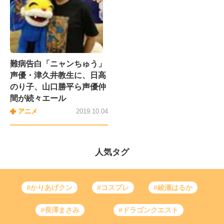
難病告白「ニャンちゅう」
声優・津久井教生に、日高
のり子、山口勝平ら声優仲
間が続々エール
アニメ
2019.10.04
人気タグ
#かりあげクン
#コスプレ
#綾瀬はるか
#長澤まさみ
#ドラゴンクエスト