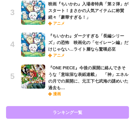
映画『ちいかわ』入場者特典「第２弾」が
スタート！まさかの人気アイテムに称賛
続々「豪華すぎる！」
アニメ
『ちいかわ』ダークすぎる「長編シリー
ズ」の恐怖 映画化の「セイレーン編」だ
けじゃない…ライト層なら驚嘆必至
アニメ
『ONE PIECE』今後の展開に絡んできそ
うな「意味深な表紙連載」 「神」エネル
の月での展開に、元王下七武海の謎めいた
過去も…
漫画
ランキング一覧