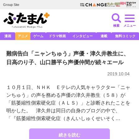
Group Site
検索
メニュー
漫画
アニメ
ゲーム
ドラマ映画
インタビュー
連載
無料コミック
難病告白「ニャンちゅう」声優・津久井教生に、
日高のり子、山口勝平ら声優仲間が続々エール
2019.10.04
１０月１日、ＮＨＫ Ｅテレの人気キャラクター「ニャ
ンちゅう」の声を務める声優の津久井教生（５８）が
「筋萎縮性側索硬化症（ＡＬＳ）」と診断されたことを
明かした。 津久井は同日の自身のブログの中で、
「『筋萎縮性側索硬化症（きんいしゅくせいそく…
続きを読む