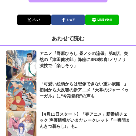
ポスト
シェア
LINEで送る
あわせて読む
アニメ『野原ひろし 昼メシの流儀』第8話、突
然の「津田健次郎」降臨にSNS歓喜!ノリノリ
演技で「楽しそう」
「可愛い絵柄からは想像できない重い展開...」
初回から大反響の新アニメ『天幕のジャードゥ
ーガル』に“今期覇権”の声も
【4月11日スタート】「春アニメ」新番組チェ
ック 声優情報がいまだシークレット『一畳間ま
んきつ暮らし!』も...