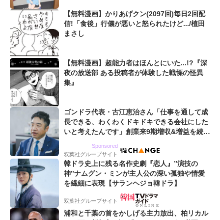
【無料漫画】かりあげクン(2097回)毎日2回配
信!「食後」行儀が悪いと怒られたけど.../植田
まさし
【無料漫画】超能力者はほんとにいた...!?『深
夜の放送部 ある投稿者が体験した戦慄の怪異
集』
ゴンドラ代表・古江恵治さん「仕事を通して成
長できる、わくわくドキドキできる会社にした
いと考えたんです」創業来9期増収&増益を続け
るWebマーケティング会社のアイデンティティ
Sponsored
双葉社グループサイト
韓ドラ史上に残る名作史劇『恋人』”演技の
神”ナムグン・ミンが主人公の深い孤独や情愛
を繊細に表現【サランヘジョ韓ドラ】
双葉社グループサイト
浦和と千葉の首をかしげる主力放出、柏リカル