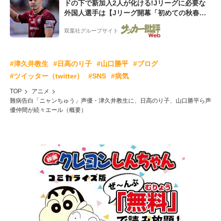
ドの下で新加入2人が化ける!Jリーグに必要な
外国人選手は【Jリーグ開幕「初めての秋春
制」の大激論】(4)
双葉社グループサイト
#津久井教生
#日高のり子
#山口勝平
#ブログ
#ツイッター（twitter）
#SNS
#病気
TOP
アニメ
難病告白「ニャンちゅう」声優・津久井教生に、日高のり子、山口勝平ら声
優仲間が続々エール（概要）