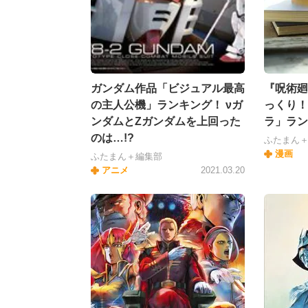
ガンダム作品「ビジュアル最高
『呪術廻
の主人公機」ランキング！ νガ
っくり！
ンダムとZガンダムを上回った
ラ」ラン
のは…!?
ふたまん
漫画
ふたまん＋編集部
アニメ
2021.03.20