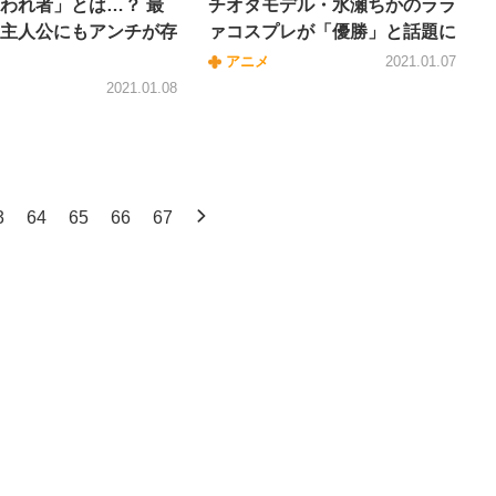
われ者」とは…？ 最
チオタモデル・水瀬ちかのララ
主人公にもアンチが存
ァコスプレが「優勝」と話題に
アニメ
2021.01.07
2021.01.08
3
64
65
66
67