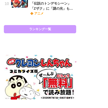
「伝説のトンデモシーン」
ィ
「Zザク」に「謎の光」も…
祝
アニメ
で
ー
ランキング一覧
ラン