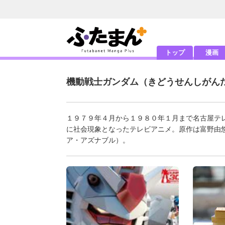
トップ
漫画
機動戦士ガンダム
（きどうせんしがん
１９７９年４月から１９８０年１月まで名古屋テ
に社会現象となったテレビアニメ。原作は富野由
ア・アズナブル）。