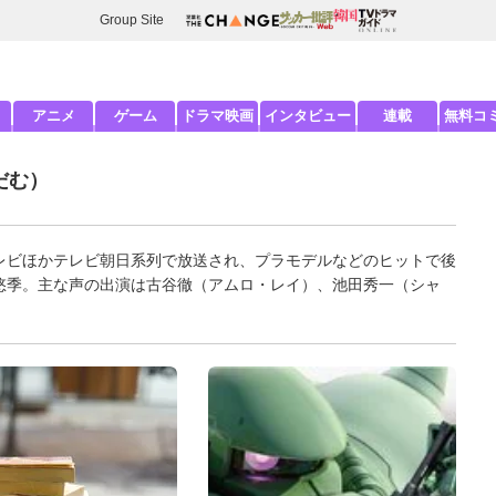
Group Site
アニメ
ゲーム
ドラマ映画
インタビュー
連載
無料コ
だむ）
レビほかテレビ朝日系列で放送され、プラモデルなどのヒットで後
悠季。主な声の出演は古谷徹（アムロ・レイ）、池田秀一（シャ