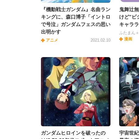
『機動戦士ガンダム』名曲ラン
鬼舞辻無
キングに、森口博子「イントロ
けど“ビ
で号泣」ガンダムフェスの思い
キャララ
出明かす
ふたまん
漫画
アニメ
2021.02.10
ガンダムヒロインを破ったの
宇宙世紀