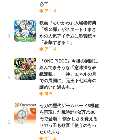
必至
さ
アニメ
ス
映画『ちいかわ』入場者特典
「第２弾」がスタート！まさ
舞
かの人気アイテムに称賛続々
編
「豪華すぎる！」
禁
アニメ
「
連
『ONE PIECE』今後の展開に
絡んできそうな「意味深な表
紙連載」 「神」エネルの月
【
での展開に、元王下七武海の
ー
謎めいた過去も…
完
漫画
ー
セガの歴代ゲームハード3機種
を再現した腕時計が2万7500
フ
円で登場！ 懐かしさを覚える
ー
セガっ子も歓喜「使うのもっ
“
たいない」
に
ゲーム
か