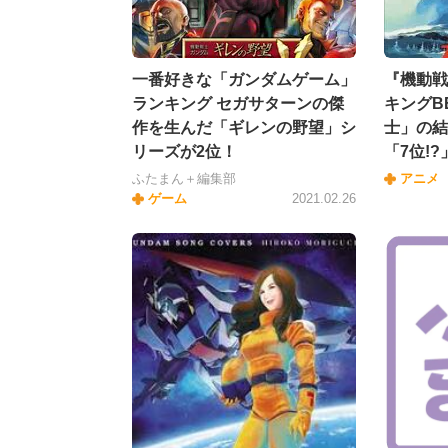
一番好きな「ガンダムゲーム」
『機動戦
ランキング セガサターンの傑
キングB
作を生んだ「ギレンの野望」シ
士」の結
リーズが2位！
「7位!?
ふたまん＋編集部
アニメ
ゲーム
2021.02.26