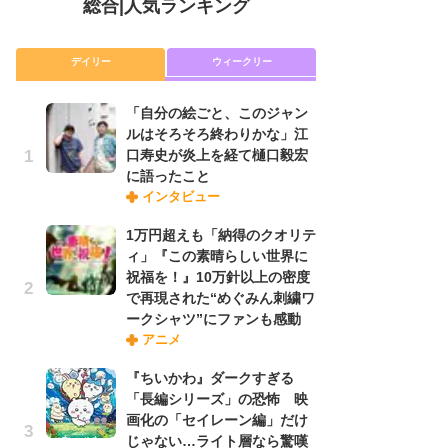
総合
|
人気ランキング
デイリー
ウィークリー
「自分の絵ごと、このジャン
放
ルはそろそろ終わりかな」江
ム
口寿史が炎上を経て樋口毅宏
「
に語ったこと
「
インタビュー
1万円超えも「納得のクオリテ
「
ィ」『この素晴らしい世界に
ル
祝福を！』10万針以上の密度
口
で再現された“めぐみん刺繍ワ
に
ークシャツ”にファンも感動
アニメ
木
『ちいかわ』ダークすぎる
シ
「長編シリーズ」の恐怖 映
「
画化の「セイレーン編」だけ
ル
じゃない…ライト層なら驚嘆
ム