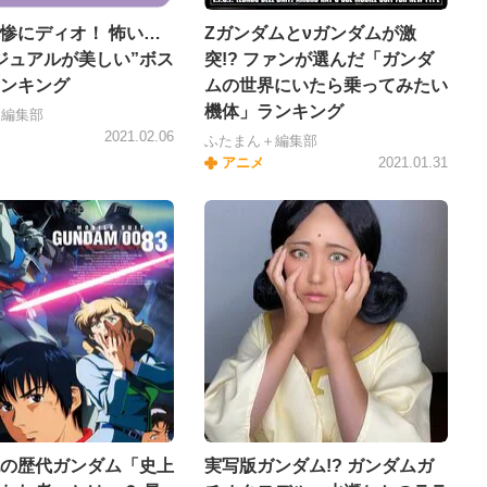
惨にディオ！ 怖い…
Zガンダムとνガンダムが激
ジュアルが美しい”ボス
突!? ファンが選んだ「ガンダ
ンキング
ムの世界にいたら乗ってみたい
機体」ランキング
＋編集部
2021.02.06
ふたまん＋編集部
アニメ
2021.01.31
の歴代ガンダム「史上
実写版ガンダム!? ガンダムガ