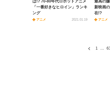
は!? 70-80年代ロボットアニメ
最高の嫌
「一番好きなヒロイン」ランキ
新映画の
ング
在!?
アニメ
2021.01.19
アニメ
1
…
6