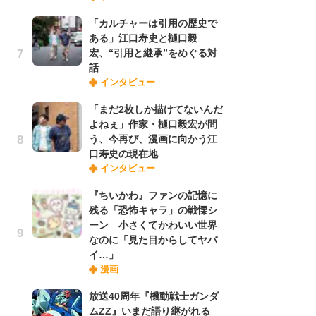
「カルチャーは引用の歴史で
ある」江口寿史と樋口毅
『O
宏、“引用と継承”をめぐる対
絡
話
紙
インタビュー
で
謎
「まだ2枚しか描けてないんだ
よねぇ」作家・樋口毅宏が問
う、今再び、漫画に向かう江
「
口寿史の現在地
あ
インタビュー
宏
話
『ちいかわ』ファンの記憶に
残る「恐怖キャラ」の戦慄シ
ーン 小さくてかわいい世界
「
なのに「見た目からしてヤバ
よ
イ…」
う
漫画
口
放送40周年『機動戦士ガンダ
ムZZ』いまだ語り継がれる
1