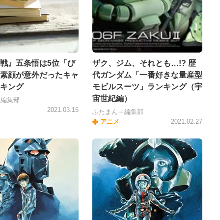
戦』五条悟は5位「び
ザク、ジム、それとも…!? 歴
素顔が意外だったキャ
代ガンダム「一番好きな量産型
キング
モビルスーツ」ランキング（宇
宙世紀編）
＋編集部
2021.03.15
ふたまん＋編集部
アニメ
2021.02.27