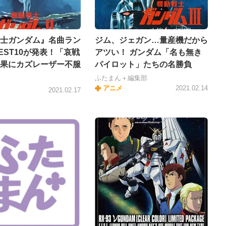
士ガンダム』名曲ラン
ジム、ジェガン…量産機だから
EST10が発表！「哀戦
アツい！ ガンダム「名も無き
果にカズレーザー不服
パイロット」たちの名勝負
」
ふたまん＋編集部
アニメ
2021.02.14
2021.02.17