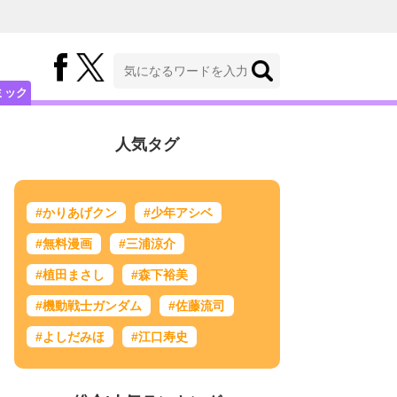
ミック
人気タグ
#かりあげクン
#少年アシベ
#無料漫画
#三浦涼介
#植田まさし
#森下裕美
#機動戦士ガンダム
#佐藤流司
#よしだみほ
#江口寿史